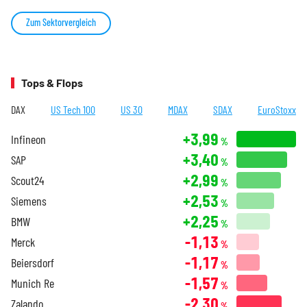
Zum Sektorvergleich
Tops & Flops
DAX
US Tech 100
US 30
MDAX
SDAX
EuroStoxx
+3,99
Infineon
%
+3,40
SAP
%
+2,99
Scout24
%
+2,53
Siemens
%
+2,25
BMW
%
-1,13
Merck
%
-1,17
Beiersdorf
%
-1,57
Munich Re
%
-2,30
Zalando
%