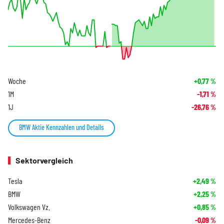
Woche
+0,77
%
1M
-1,71
%
1J
-26,76
%
BMW Aktie Kennzahlen und Details
Sektorvergleich
Tesla
+2,49
%
BMW
+2,25
%
Volkswagen Vz.
+0,85
%
Mercedes-Benz
-0,09
%