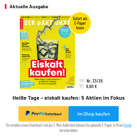
Aktuelle Ausgabe
Nr. 33/26
8,90 €
Heiße Tage – eiskalt kaufen: 5 Aktien im Fokus
Im Shop kaufen
Sofortkauf
Sie erhalten einen Download-Link per E-Mail. Außerdem können Sie gekaufte E-Paper in Ihrem
Konto
herunterladen.