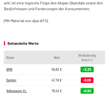
will, ist eine logische Folge des Abgas-Skandals sowie den
Bedürfnissen und Forderungen der Konsumenten.
(Mit Material von dpa-AFX).
Behandelte Werte
Veränderung
Name
Wert
Heute in %
BMW
59,82
€
+2,25
Daimler
47,18
€
-0,09
Volkswagen Vz.
76,42
€
+0,85