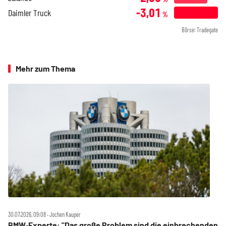
-3,01
Daimler Truck
%
Börse: Tradegate
Mehr zum Thema
30.07.2026, 09:08 ‧ Jochen Kauper
BMW‑Experte: "Das große Problem sind die einbrechenden