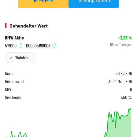
Im Shop kaufen
Behandelter Wert
BMW Aktie
+2,25
%
519000
DE0005190003
Börse:
Tradegate
Watchlist
Kurs
59,82
EUR
Börsenwert
35,41 Mrd. EUR
KGV
6
Dividende
7,50 %