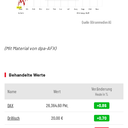
Quelle: Börsenmedien AG
(Mit Material von dpa-AFX)
Behandelte Werte
Veränderung
Name
Wert
Heute in %
DAX
26.364,60
Pkt.
+0,86
Drillisch
20,00
€
+0,70