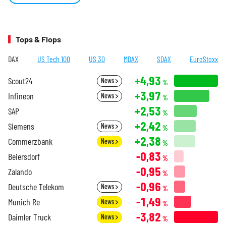
Tops & Flops
DAX
US Tech 100
US 30
MDAX
SDAX
EuroStoxx
+4,93
Scout24
News
%
+3,97
Infineon
News
%
+2,53
SAP
%
+2,42
Siemens
News
%
+2,38
Commerzbank
News
%
-0,83
Beiersdorf
%
-0,95
Zalando
%
-0,96
Deutsche Telekom
News
%
-1,49
Munich Re
News
%
-3,82
Daimler Truck
News
%