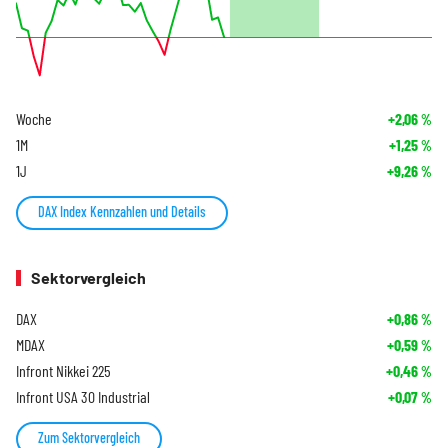
Woche
+2,06
%
1M
+1,25
%
1J
+9,26
%
DAX Index Kennzahlen und Details
Sektorvergleich
DAX
+0,86
%
MDAX
+0,59
%
Infront Nikkei 225
+0,46
%
Infront USA 30 Industrial
+0,07
%
Zum Sektorvergleich