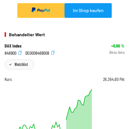
Im Shop kaufen
Behandelter Wert
DAX Index
+0,86
%
846900
DE0008469008
Börse:
Xetra
Watchlist
Kurs
26.364,60
Pkt