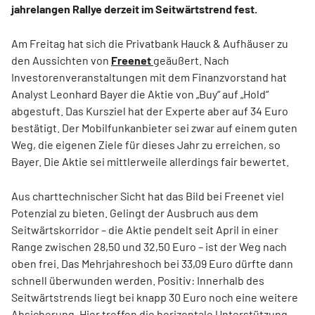
jahrelangen Rallye derzeit im Seitwärtstrend fest.
Am Freitag hat sich die Privatbank Hauck & Aufhäuser zu
den Aussichten von
Freenet
geäußert. Nach
Investorenveranstaltungen mit dem Finanzvorstand hat
Analyst Leonhard Bayer die Aktie von „Buy“ auf „Hold“
abgestuft. Das Kursziel hat der Experte aber auf 34 Euro
bestätigt. Der Mobilfunkanbieter sei zwar auf einem guten
Weg, die eigenen Ziele für dieses Jahr zu erreichen, so
Bayer. Die Aktie sei mittlerweile allerdings fair bewertet.
Aus charttechnischer Sicht hat das Bild bei Freenet viel
Potenzial zu bieten. Gelingt der Ausbruch aus dem
Seitwärtskorridor – die Aktie pendelt seit April in einer
Range zwischen 28,50 und 32,50 Euro – ist der Weg nach
oben frei. Das Mehrjahreshoch bei 33,09 Euro dürfte dann
schnell überwunden werden. Positiv: Innerhalb des
Seitwärtstrends liegt bei knapp 30 Euro noch eine weitere
Absicherung. Hier treffen die horizontale Unterstützung