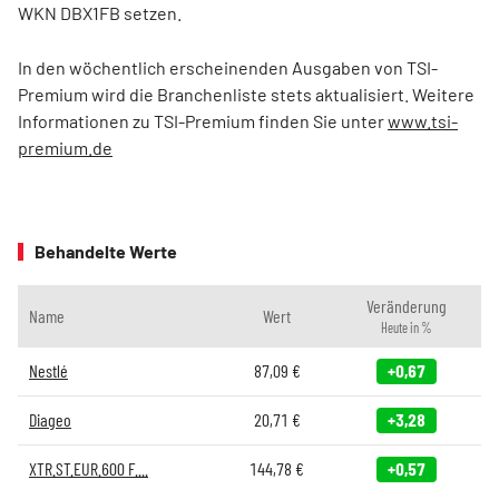
WKN DBX1FB setzen.
In den wöchentlich erscheinenden Ausgaben von TSI-
Premium wird die Branchenliste stets aktualisiert. Weitere
Informationen zu TSI-Premium finden Sie unter
www.tsi-
premium.de
Behandelte Werte
Veränderung
Name
Wert
Heute in %
Nestlé
87,09
€
+0,67
Diageo
20,71
€
+3,28
XTR.ST.EUR.600 F....
144,78
€
+0,57