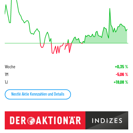
Woche
+0,35
%
1M
-5,06
%
1J
+18,08
%
Nestlé Aktie Kennzahlen und Details