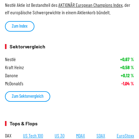
Nestlé Aktie ist Bestandteil des
AKTIONÄR European Champions Index
, der
elf europäische Schwergewichte in einem Aktienkorb bündelt.
Zum Index
Sektorvergleich
Nestlé
+0,67
%
Kraft Heinz
+0,58
%
Danone
+0,12
%
McDonald’s
-1,04
%
Zum Sektorvergleich
Tops & Flops
DAX
US Tech 100
US 30
MDAX
SDAX
EuroStoxx