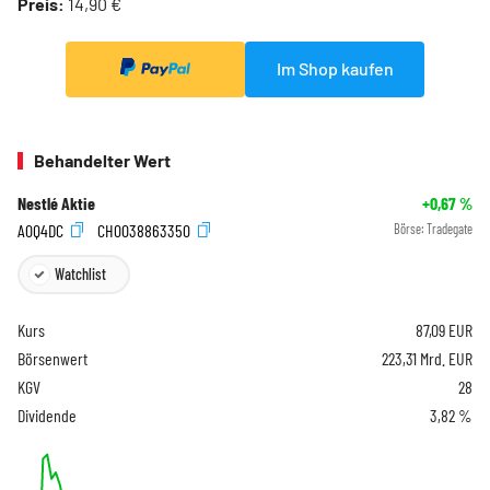
Preis:
14,90 €
Im Shop kaufen
Behandelter Wert
Nestlé Aktie
+0,67
%
A0Q4DC
CH0038863350
Börse:
Tradegate
Watchlist
Kurs
87,09
EUR
Börsenwert
223,31 Mrd. EUR
KGV
28
Dividende
3,82 %