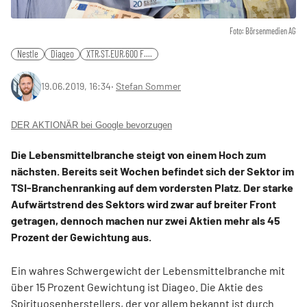
Foto: Börsenmedien AG
Nestle
Diageo
XTR.ST.EUR.600 F....
19.06.2019, 16:34
‧
Stefan Sommer
DER AKTIONÄR bei Google bevorzugen
Die Lebensmittelbranche steigt von einem Hoch zum
nächsten. Bereits seit Wochen befindet sich der Sektor im
TSI-Branchenranking auf dem vordersten Platz. Der starke
Aufwärtstrend des Sektors wird zwar auf breiter Front
getragen, dennoch machen nur zwei Aktien mehr als 45
Prozent der Gewichtung aus.
Ein wahres Schwergewicht der Lebensmittelbranche mit
über 15 Prozent Gewichtung ist Diageo. Die Aktie des
Spirituosenherstellers, der vor allem bekannt ist durch