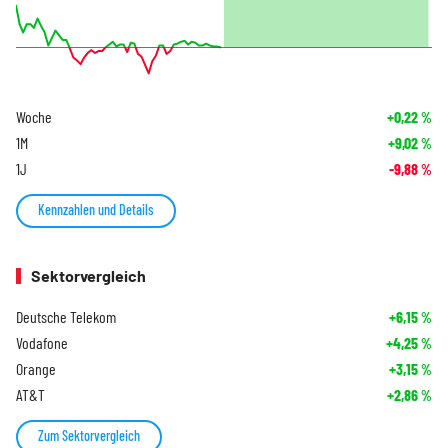
Woche
+0,22
%
1M
+9,02
%
1J
-9,88
%
Kennzahlen und Details
Sektorvergleich
Deutsche Telekom
+6,15
%
Vodafone
+4,25
%
Orange
+3,15
%
AT&T
+2,86
%
Zum Sektorvergleich