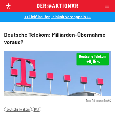
++ Heiß kaufen, eiskalt verdoppeln ++
Deutsche Telekom: Milliarden-Übernahme
voraus?
Deutsche Telekom
+6,15
%
Foto: Börsenmedien AG
Deutsche Telekom
DAX