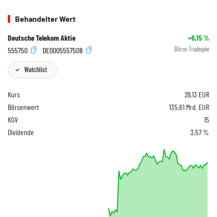
Behandelter Wert
Deutsche Telekom Aktie
+6,15
%
555750
DE0005557508
Börse:
Tradegate
Watchlist
Kurs
29,13
EUR
Börsenwert
135,61 Mrd. EUR
KGV
15
Dividende
3,57 %