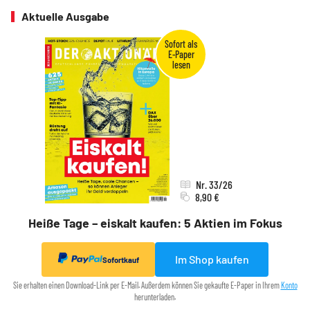
Aktuelle Ausgabe
Nr. 33/26
8,90 €
Heiße Tage – eiskalt kaufen: 5 Aktien im Fokus
Im Shop kaufen
Sofortkauf
Sie erhalten einen Download-Link per E-Mail. Außerdem können Sie gekaufte E-Paper in Ihrem
Konto
herunterladen.