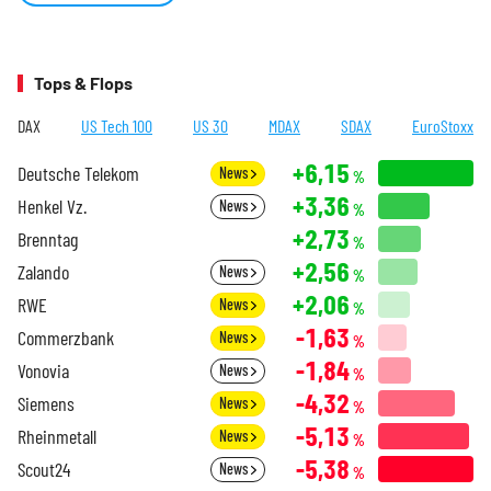
Tops & Flops
DAX
US Tech 100
US 30
MDAX
SDAX
EuroStoxx
+6,15
Deutsche Telekom
News
%
+3,36
Henkel Vz.
News
%
+2,73
Brenntag
%
+2,56
Zalando
News
%
+2,06
RWE
News
%
-1,63
Commerzbank
News
%
-1,84
Vonovia
News
%
-4,32
Siemens
News
%
-5,13
Rheinmetall
News
%
-5,38
Scout24
News
%