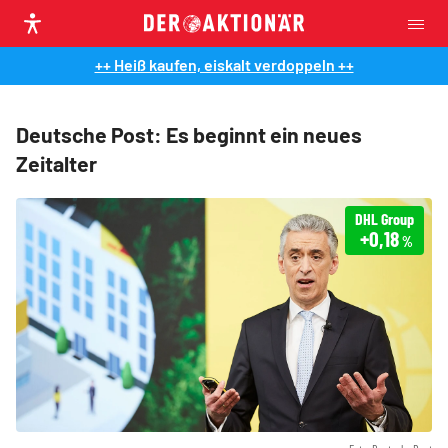
++ Heiß kaufen, eiskalt verdoppeln ++
Deutsche Post: Es beginnt ein neues
Zeitalter
DHL Group
+0,18
%