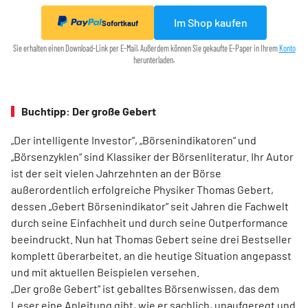
Im Shop kaufen
Sofortkauf
Sie erhalten einen Download-Link per E-Mail. Außerdem können Sie gekaufte E-Paper in Ihrem
Konto
herunterladen.
Buchtipp: Der große Gebert
„Der intelligente Investor“, „Börsenindikatoren“ und
„Börsenzyklen“ sind Klassiker der Börsen­literatur. Ihr Autor
ist der seit vielen Jahrzehnten an der Börse
außerordentlich erfolgreiche Physiker Thomas Gebert,
dessen „Gebert Börsenindikator“ seit Jahren die Fachwelt
durch seine Einfachheit und durch seine Outperformance
beeindruckt. Nun hat Thomas Gebert seine drei Best­seller
komplett überarbeitet, an die heutige ­Situation angepasst
und mit aktuellen Beispielen ver­sehen.
„Der große Gebert“ ist geballtes Börsenwissen, das dem
Leser eine Anleitung gibt, wie er sachlich, unaufgeregt und