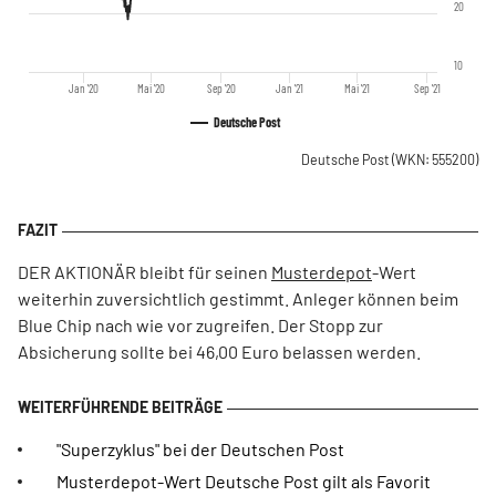
20
10
Jan '20
Mai '20
Sep '20
Jan '21
Mai '21
Sep '21
Deutsche Post
Deutsche Post
(WKN: 555200)
DER AKTIONÄR bleibt für seinen
Musterdepot
-Wert
weiterhin zuversichtlich gestimmt. Anleger können beim
Blue Chip nach wie vor zugreifen. Der Stopp zur
Absicherung sollte bei 46,00 Euro belassen werden.
"Superzyklus" bei der Deutschen Post
Musterdepot-Wert Deutsche Post gilt als Favorit