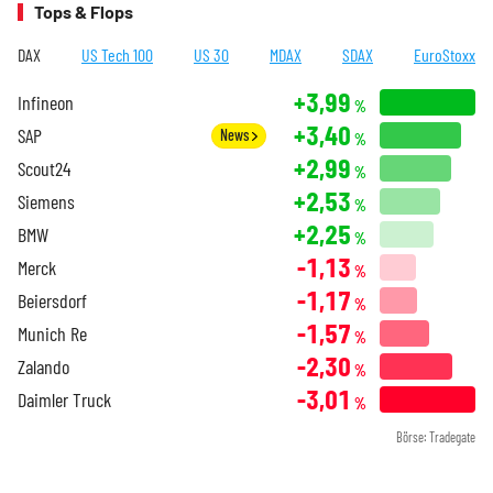
Tops & Flops
DAX
US Tech 100
US 30
MDAX
SDAX
EuroStoxx
+3,99
Infineon
%
+3,40
SAP
News
%
+2,99
Scout24
%
+2,53
Siemens
%
+2,25
BMW
%
-1,13
Merck
%
-1,17
Beiersdorf
%
-1,57
Munich Re
%
-2,30
Zalando
%
-3,01
Daimler Truck
%
Börse: Tradegate