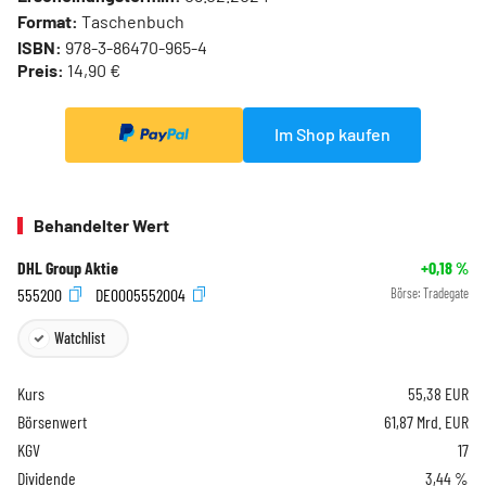
Format:
Taschenbuch
ISBN:
978-3-86470-965-4
Preis:
14,90 €
Im Shop kaufen
Behandelter Wert
DHL Group Aktie
+0,18
%
555200
DE0005552004
Börse:
Tradegate
Watchlist
Kurs
55,38
EUR
Börsenwert
61,87 Mrd. EUR
KGV
17
Dividende
3,44 %