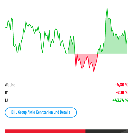
Woche
-4,36
%
1M
-2,16
%
1J
+43,74
%
DHL Group Aktie Kennzahlen und Details