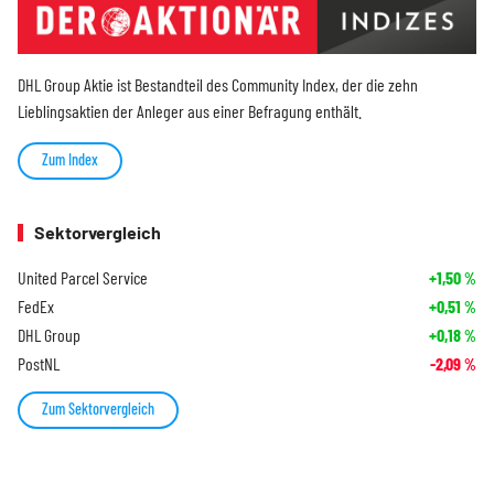
DHL Group Aktie ist Bestandteil des Community Index, der die zehn
Lieblingsaktien der Anleger aus einer Befragung enthält.
Zum Index
Sektorvergleich
United Parcel Service
+1,50
%
FedEx
+0,51
%
DHL Group
+0,18
%
PostNL
-2,09
%
Zum Sektorvergleich