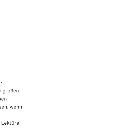
e
n großen
sen-
isen, wenn
r Lektüre