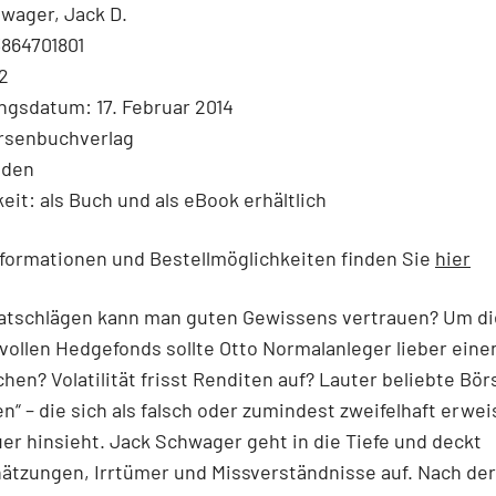
wager, Jack D.
3864701801
2
ngsdatum: 17. Februar 2014
örsenbuchverlag
nden
eit: als Buch und als eBook erhältlich
formationen und Bestellmöglichkeiten finden Sie
hier
atschlägen kann man guten Gewissens vertrauen? Um di
ollen Hedgefonds sollte Otto Normalanleger lieber eine
en? Volatilität frisst Renditen auf? Lauter beliebte Bör
n“ – die sich als falsch oder zumindest zweifelhaft erwe
r hinsieht. Jack Schwager geht in die Tiefe und deckt
ätzungen, Irrtümer und Missverständnisse auf. Nach de