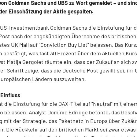
von Goldman Sachs und UBS zu Wort gemeldet – und sin
der Einschätzung der Aktie gespalten.
 US-Investmentbank Goldman Sachs die Einstufung für d
Post nach der angekündigten Übernahme des britischen
tes UK Mail auf "Conviction Buy List" belassen. Das Kurs
o bestätigt, was fast 30 Prozent über dem aktuellen Kur
lyst Matija Gergolet räumte ein, dass der Zukauf an sich z
der Schritt zeige, dass die Deutsche Post gewillt sei, ihr 
europäischen Ländern auszuweiten.
Einfluss
t die Einstufung für die DAX-Titel auf "Neutral" mit eine
o belassen. Analyst Dominic Edridge betonte, das Gesch
g mit der Strategie, das Paketnetz in Europa über Zukäu
. Die Rückkehr auf den britischen Markt sei zwar etwas