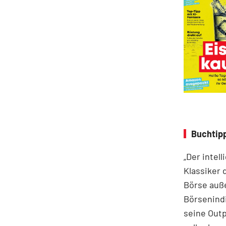
Buchtipp
„Der intel
Klassiker 
Börse auße
Börsenindi
seine Out