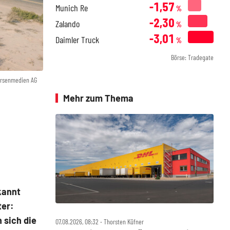
-1,57
Munich Re
%
-2,30
Zalando
%
-3,01
Daimler Truck
%
Börse: Tradegate
örsenmedien AG
Mehr zum Thema
kannt
ter:
 sich die
07.08.2026, 08:32 ‧ Thorsten Küfner