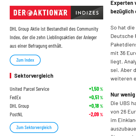
Experten 
bezüglich 
So hat die
DHL Group Aktie ist Bestandteil des Community
Deutsche 
Index, der die zehn Lieblingsaktien der Anleger
Paketdiens
aus einer Befragung enthält.
mit 36 Eur
Zum Index
liegt. Ana
sei. Aber 
Sektorvergleich
weiteren 
United Parcel Service
+1,50
%
Nur wenig 
FedEx
+0,51
%
Die UBS ha
DHL Group
+0,18
%
von 26 Eur
PostNL
-2,09
%
im Einklan
Zum Sektorvergleich
auszubauen