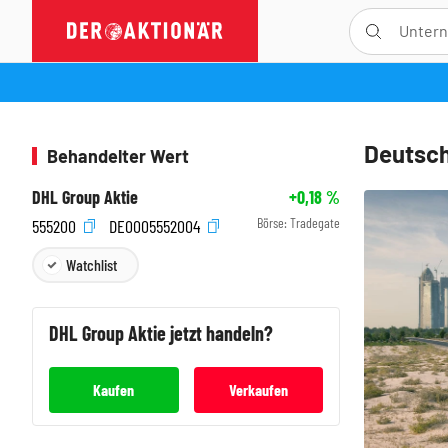
Deutsch
Behandelter Wert
DHL Group Aktie
+0,18
%
Börse:
Tradegate
555200
DE0005552004
Watchlist
DHL Group
Aktie jetzt handeln?
Kaufen
Verkaufen