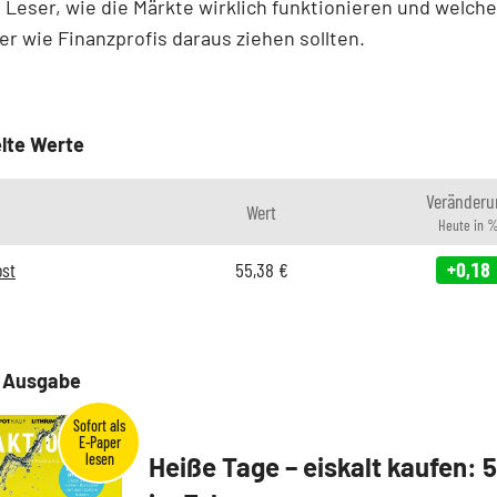
 Leser, wie die Märkte wirklich funktionieren und welch
er wie Finanzprofis daraus ziehen sollten.
lte Werte
Veränderu
Wert
Heute in 
ost
55,38
€
+0,18
e Ausgabe
Heiße Tage – eiskalt kaufen: 