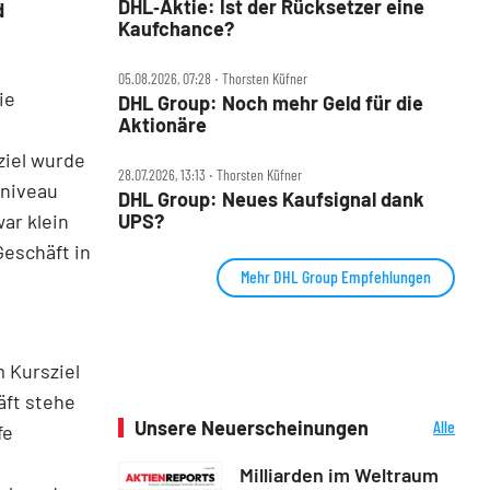
DHL‑Aktie: Ist der Rücksetzer eine
d
Kaufchance?
05.08.2026, 07:28 ‧ Thorsten Küfner
ie
DHL Group: Noch mehr Geld für die
Aktionäre
ziel wurde
28.07.2026, 13:13 ‧ Thorsten Küfner
sniveau
DHL Group: Neues Kaufsignal dank
UPS?
war klein
Geschäft in
Mehr DHL Group Empfehlungen
m Kursziel
äft stehe
Unsere Neuerscheinungen
Alle
fe
Neuerscheinungen
Milliarden im Weltraum