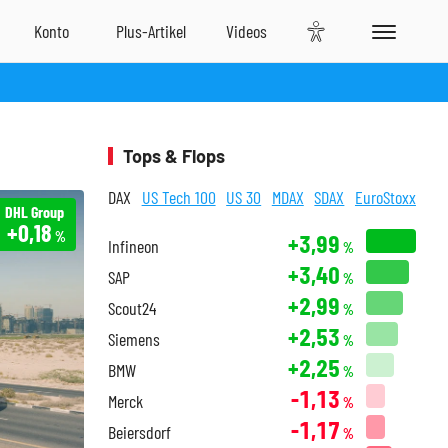
Tops & Flops
DAX
US Tech 100
US 30
MDAX
SDAX
EuroStoxx
DHL Group
+0,18
%
+3,99
Infineon
%
+3,40
SAP
%
+2,99
Scout24
%
+2,53
Siemens
%
+2,25
BMW
%
-1,13
Merck
%
-1,17
Beiersdorf
%