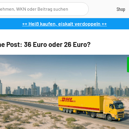
++ Heiß kaufen, eiskalt verdoppeln ++
e Post: 36 Euro oder 26 Euro?