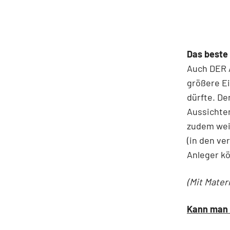
Das beste
Auch DER 
größere E
dürfte. De
Aussichten
zudem weit
(in den ve
Anleger kö
(Mit Mater
Kann man 