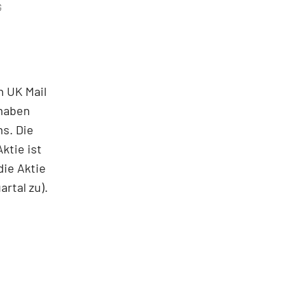
G
 UK Mail
 haben
s. Die
ktie ist
die Aktie
rtal zu).