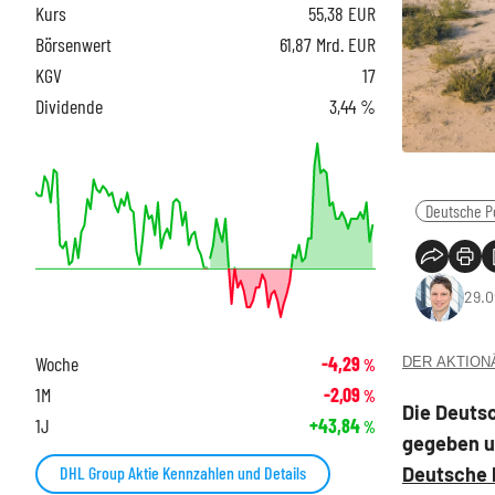
Kurs
55,38
EUR
Börsenwert
61,87 Mrd. EUR
KGV
17
Dividende
3,44 %
Deutsche P
29.0
Woche
-4,29
DER AKTIONÄR
%
1M
-2,09
%
Die Deutsc
1J
+43,84
%
gegeben u
Deutsche 
DHL Group Aktie Kennzahlen und Details