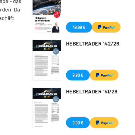
abe - das
rden. Da
schäft
49,99 €
HEBELTRADER 142/26
9,90 €
HEBELTRADER 141/26
9,90 €