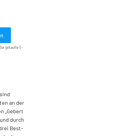
en
Sie gekaufte E-
 sind
nten an der
en „Gebert
 und durch
rei Best­