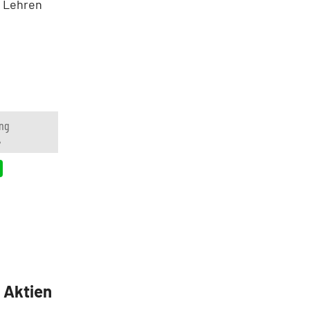
e Lehren
ng
%
5 Aktien