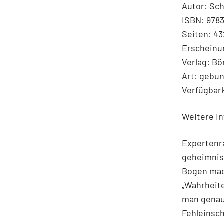
Autor: Sch
ISBN: 978
Seiten: 43
Erscheinu
Verlag: B
Art: gebu
Verfügbark
Weitere In
Expertenr
geheimnisv
Bogen mach
„Wahrheite
man genaue
Fehleinsch