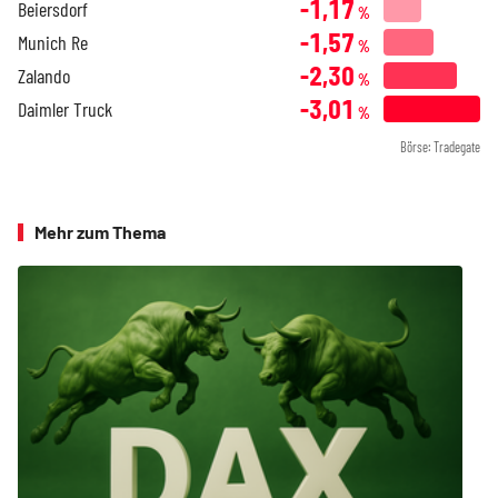
-1,17
Beiersdorf
%
-1,57
Munich Re
%
-2,30
Zalando
%
-3,01
Daimler Truck
%
Börse: Tradegate
Mehr zum Thema