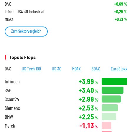
DAX
+0,69
%
Infront USA 30 Industrial
+0,25
%
MDAX
+0,21
%
Zum Sektorvergleich
Tops & Flops
DAX
US Tech 100
US 30
MDAX
SDAX
EuroStoxx
+3,99
Infineon
%
+3,40
SAP
%
+2,99
Scout24
%
+2,53
Siemens
%
+2,25
BMW
%
-1,13
Merck
%