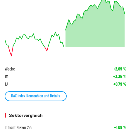
Woche
+2,69
%
1M
+3,35
%
1J
+8,79
%
DAX Index Kennzahlen und Details
Sektorvergleich
Infront Nikkei 225
+1,08
%