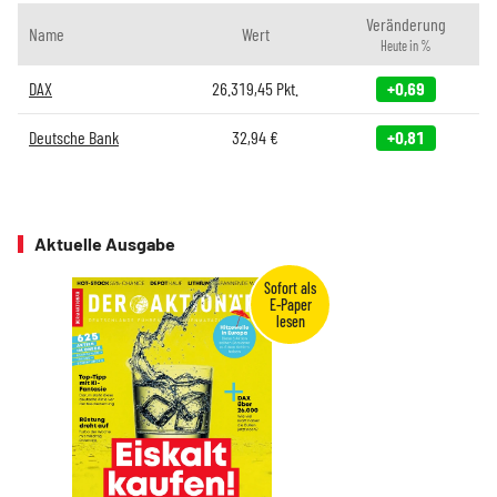
Veränderung
Name
Wert
Heute in %
DAX
26.319,45
Pkt.
+0,69
Deutsche Bank
32,94
€
+0,81
Aktuelle Ausgabe