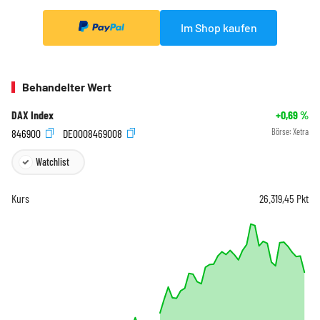
Im Shop kaufen
Behandelter Wert
DAX Index
+0,69
%
846900
DE0008469008
Börse:
Xetra
Watchlist
Kurs
26.319,45
Pkt