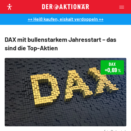
++ Heiß kaufen, eiskalt verdoppeln ++
DAX mit bullenstarkem Jahresstart – das
sind die Top-Aktien
DAX
+0,69
%