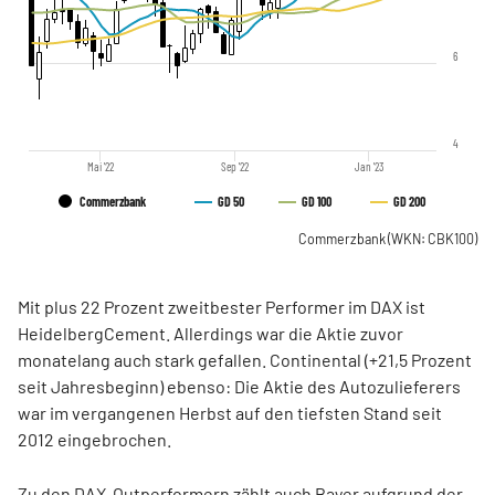
6
4
Mai '22
Sep '22
Jan '23
Commerzbank
GD 50
GD 100
GD 200
Commerzbank
(WKN: CBK100)
Mit plus 22 Prozent zweitbester Performer im DAX ist
HeidelbergCement. Allerdings war die Aktie zuvor
monatelang auch stark gefallen. Continental (+21,5 Prozent
seit Jahresbeginn) ebenso: Die Aktie des Autozulieferers
war im vergangenen Herbst auf den tiefsten Stand seit
2012 eingebrochen.
Zu den DAX-Outperformern zählt auch Bayer aufgrund der