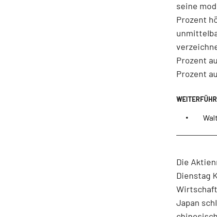
seine mod
Prozent hö
unmittelba
verzeichne
Prozent au
Prozent au
Walt
Die Aktie
Dienstag K
Wirtschaf
Japan schl
chinesisch