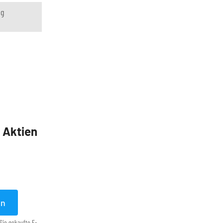
ng
5 Aktien
en
Sie gekaufte E-