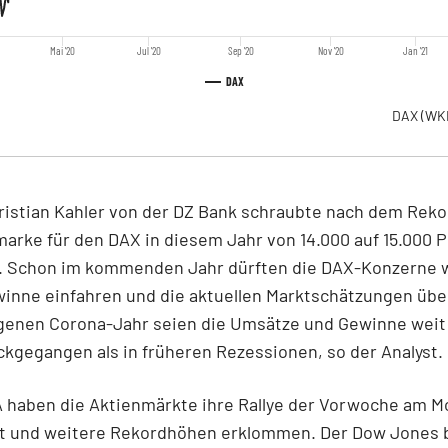
Mai '20
Jul '20
Sep '20
Nov '20
Jan '21
DAX
DAX
(WK
ristian Kahler von der DZ Bank schraubte nach dem Rek
marke für den DAX in diesem Jahr von 14.000 auf 15.000 
. Schon im kommenden Jahr dürften die DAX-Konzerne 
inne einfahren und die aktuellen Marktschätzungen über
genen Corona-Jahr seien die Umsätze und Gewinne weit
ckgegangen als in früheren Rezessionen, so der Analyst.
A haben die Aktienmärkte ihre Rallye der Vorwoche am M
zt und weitere Rekordhöhen erklommen. Der Dow Jones 