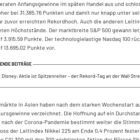
eraten Anfangsgewinne im späten Handel aus und schlos
her bei 31.385,76 Punkten und damit nur knapp unter s
r zuvor erreichten Rekordhoch. Auch die anderen Leitin
ten Höchststände. Der marktbreite S&P 500 gewann letz
f 3.915,59 Punkte. Der technologielastige Nasdaq 100 rü
f 13.695,02 Punkte vor.
 Disney: Aktie ist Spitzenreiter – der Rekord-Tag an der Wall Str
nmärkte in Asien haben nach dem starken Wochenstart a
ursgewinne verzeichnet. Die Hoffnung auf ein Durchsta
t nach der Corona-Pandemie bestimmt weiter die Stimm
oss der Leitindex Nikkei 225 am Ende 0,4 Prozent fester
e CSI 300 mit den 300 wichtigsten Aktien der Börsen S