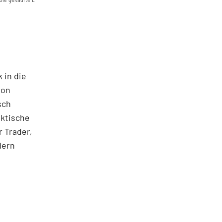
 in die
ton
sch
aktische
 Trader,
dern