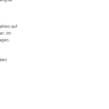
ahlen auf
er. Im
agen.
alen