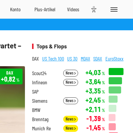
artet –
Tops & Flops
DAX
US Tech 100
US 30
MDAX
SDAX
EuroStoxx
+4,03
DAX
Scout24
News
%
+0,82
+3,64
%
Infineon
News
%
+3,35
SAP
%
+2,45
Siemens
News
%
+2,11
BMW
%
-1,39
Brenntag
News
%
-1,45
Munich Re
News
%