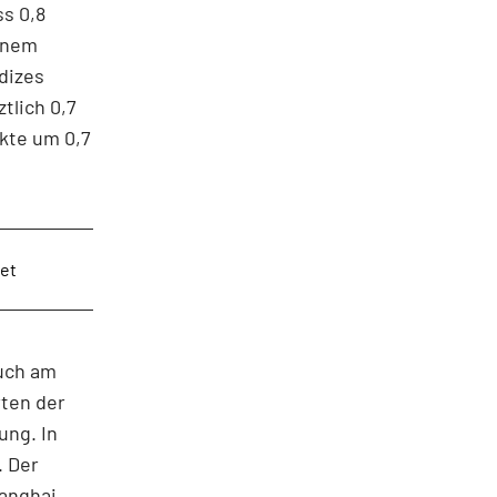
s 0,8
einem
dizes
tlich 0,7
ckte um 0,7
eet
uch am
rten der
ung. In
. Der
hanghai