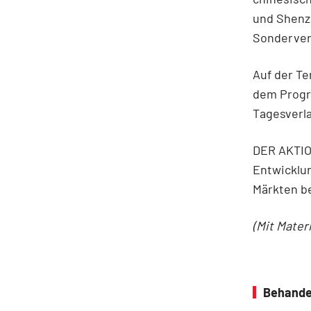
und Shenzh
Sonderver
Auf der Te
dem Progr
Tagesverla
DER AKTIO
Entwicklun
Märkten b
(Mit Mater
Behande