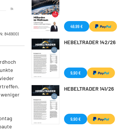
8k
49,99 €
N: 846900)
HEBELTRADER 142/26
ordhoch
Punkte
9,90 €
wieder
treffen.
HEBELTRADER 141/26
 weniger
ontag
9,90 €
baute