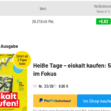
Veränderu
Wert
Heute in %
26.319,45
Pkt.
+0,82
e Ausgabe
Heiße Tage – eiskalt kaufen: 
im Fokus
Nr. 33/26
8,90 €
Im Shop kauf
Sofortkauf
Sie erhalten einen Download-Link per E-Mail. Außerdem können 