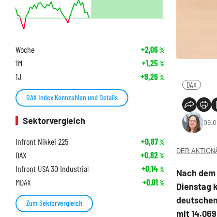
Woche
+2,06
%
1M
+1,25
%
1J
+9,26
%
DAX
DAX Index Kennzahlen und Details
Sektorvergleich
09.0
Infront Nikkei 225
+0,87
%
DER AKTIONÄR
DAX
+0,82
%
Infront USA 30 Industrial
+0,14
%
Nach dem 
MDAX
+0,01
%
Dienstag k
deutschen
Zum Sektorvergleich
mit 14.06