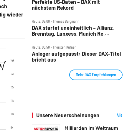
Perfekte US‑Daten – DAX mit
och
nächstem Rekord
dig wieder
Heute, 09:00 ‧ Thomas Bergmann
DAX startet uneinheitlich – Allianz,
Brenntag, Lanxess, Munich Re,
Porsche SE, SUSS MicroTec im Check
Heute, 08:58 ‧ Thorsten Küfner
Anleger aufgepasst: Dieser DAX‑Titel
bricht aus
14k
Mehr DAX Empfehlungen
13k
12k
11k
10k
Unsere Neuerscheinungen
Alle
Neuerscheinungen
Milliarden im Weltraum
9k