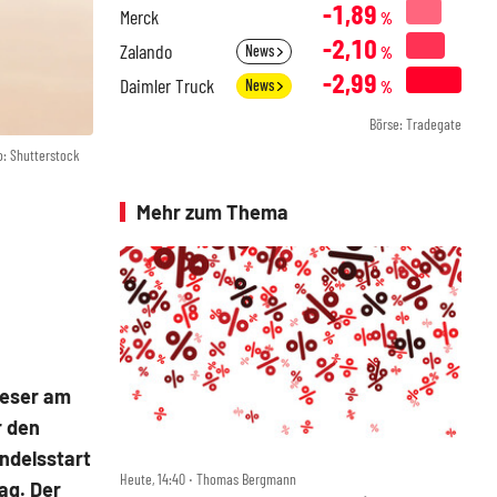
-1,89
Merck
%
-2,10
Zalando
News
%
-2,99
Daimler Truck
News
%
Börse: Tradegate
o: Shutterstock
Mehr zum Thema
ieser am
r den
ndelsstart
Heute, 14:40 ‧ Thomas Bergmann
ag. Der