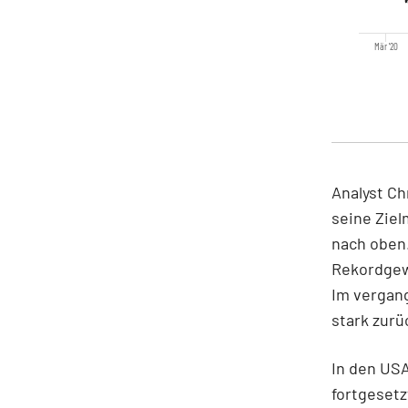
Mär '20
Analyst Ch
seine Ziel
nach oben
Rekordgew
Im vergan
stark zurü
In den US
fortgeset