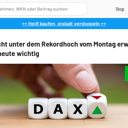
++ Heiß kaufen, eiskalt verdoppeln ++
cht unter dem Rekordhoch vom Montag erw
 heute wichtig