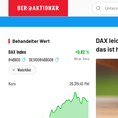
DAX lei
Behandelter Wert
das ist
DAX Index
+0,82
%
Börse:
Xetra
846900
DE0008469008
Watchlist
Kurs
26.319,45
Pkt