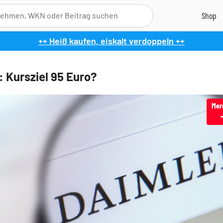
++ Heiß kaufen, eiskalt verdoppeln ++
: Kursziel 95 Euro?
Mer