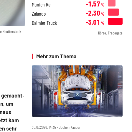
-1,57
Munich Re
%
-2,30
Zalando
%
-3,01
Daimler Truck
%
o: Shutterstock
Börse: Tradegate
Mehr zum Thema
ig gemacht.
en, um
inaus
Letzt kam
30.07.2026, 14:35 ‧ Jochen Kauper
en sehr