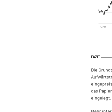
Mai '20
Die Grundt
Aufwärtstr
eingeprei
das Papier
eingelegt.
Mehr inter