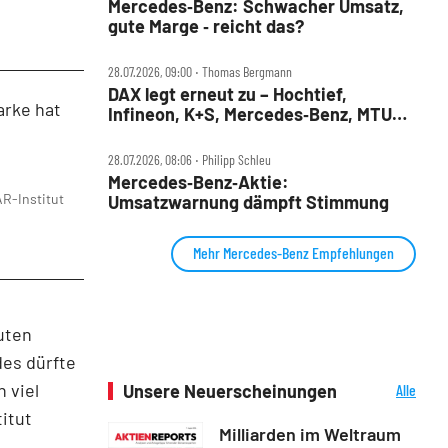
Mercedes‑Benz: Schwacher Umsatz,
gute Marge ‑ reicht das?
28.07.2026, 09:00 ‧ Thomas Bergmann
DAX legt erneut zu – Hochtief,
arke hat
Infineon, K+S, Mercedes‑Benz, MTU
und Teamviewer im Check
28.07.2026, 08:06 ‧ Philipp Schleu
Mercedes‑Benz‑Aktie:
R-Institut
Umsatzwarnung dämpft Stimmung
Mehr Mercedes-Benz Empfehlungen
uten
des dürfte
 viel
Unsere Neuerscheinungen
Alle
Neuerscheinungen
itut
Milliarden im Weltraum