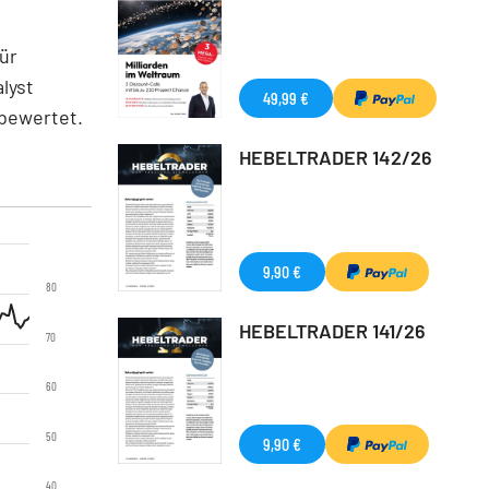
für
lyst
49,99 €
rbewertet.
HEBELTRADER 142/26
9,90 €
80
HEBELTRADER 141/26
70
60
50
9,90 €
40