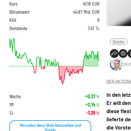
Kurs
47,18
EUR
Börsenwert
44,87 Mrd. EUR
KGV
9
Dividende
7,47 %
Daimler
29.0
DER AKTIONÄR
In den let
Woche
+0,37
%
Er will de
1M
+2,14
%
diese flex
1J
-1,26
%
lieferte d
Mercedes-Benz Aktie Kennzahlen und
die Vorste
Details