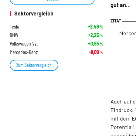
gut an…
Sektorvergleich
Tesla
+2,49
%
"Merced
BMW
+2,25
%
Volkswagen Vz.
+0,85
%
Mercedes-Benz
-0,09
%
Zum Sektorvergleich
Auch auf d
Eindruck. 
mit dem EQ
Potential“
gegenübe