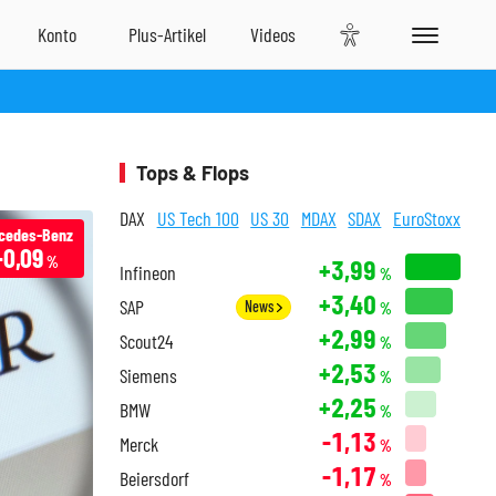
Tops & Flops
DAX
US Tech 100
US 30
MDAX
SDAX
EuroStoxx
cedes-Benz
-0,09
%
+3,99
Infineon
%
+3,40
SAP
News
%
+2,99
Scout24
%
+2,53
Siemens
%
+2,25
BMW
%
-1,13
Merck
%
-1,17
Beiersdorf
%