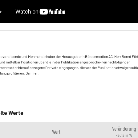
dsvorsitzende und Mehrheitsinhaber der Herausgeberin Börsenmedien AG, Herr Bernd Fört
und mittelbar Positionen über die in der Publikation angesproche-nen nachfolgenden
mente oder hierauf bezogene Derivate eingegangen, die von der Publikation etwaig result
ung profitieren: Daimler.
lte Werte
Veränderung
Wert
Heute in %