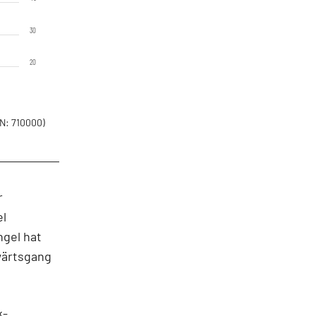
30
20
N: 710000)
r
el
gel hat
rwärtsgang
k-