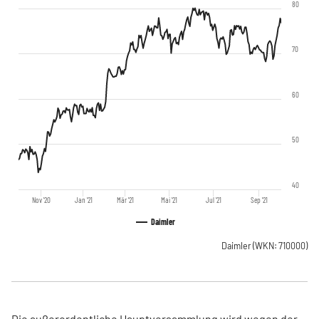
80
70
60
50
40
Nov '20
Jan '21
Mär '21
Mai '21
Jul '21
Sep '21
Daimler
Daimler
(WKN: 710000)
Die außerordentliche Hauptversammlung wird wegen der