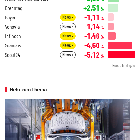
+2,51
Brenntag
%
-1,11
Bayer
News
%
-1,14
Vonovia
News
%
-1,46
Infineon
News
%
-4,60
Siemens
News
%
-5,12
Scout24
News
%
Börse: Tradegate
Mehr zum Thema