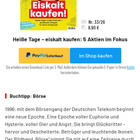
Nr. 33/26
8,90 €
Heiße Tage – eiskalt kaufen: 5 Aktien im Fokus
Im Shop kaufen
Sofortkauf
Sie erhalten einen Download-Link per E-Mail. Außerdem können Sie gekaufte E-Paper in Ihrem
Konto
herunterladen.
Buchtipp: Börse
1996: mit dem ­Börsen­­gang der Deutschen Telekom ­beginnt
eine neue ­Epoche. Eine Epoche voller ­Euphorie und
Hysterie, ­voller Gier und Angst. Sie bringt Glücksritter ­
hervor und ­Gescheiterte, ­Betrüger und leuchtende Ikonen.
Der Bildband ­„Börse“ nimmt Sie mit auf eine Zeit­reise durch