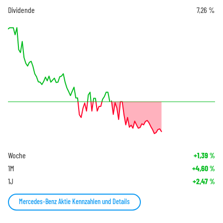
Dividende
7,26 %
Woche
+1,39
%
1M
+4,60
%
1J
+2,47
%
Mercedes-Benz Aktie Kennzahlen und Details