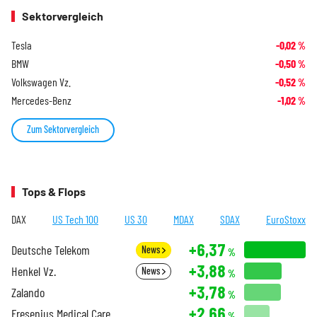
Sektorvergleich
Tesla
-0,02
%
BMW
-0,50
%
Volkswagen Vz.
-0,52
%
Mercedes-Benz
-1,02
%
Zum Sektorvergleich
Tops & Flops
DAX
US Tech 100
US 30
MDAX
SDAX
EuroStoxx
+6,37
Deutsche Telekom
News
%
+3,88
Henkel Vz.
News
%
+3,78
Zalando
%
+2,66
Fresenius Medical Care
%