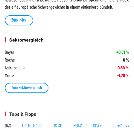
der elf europäische Schwergewichte in einem Aktienkorb bündelt.
Zum Index
Sektorvergleich
Bayer
+0,81
%
Roche
0
%
Astrazeneca
-0,64
%
Merck
-1,79
%
Zum Sektorvergleich
Tops & Flops
DAX
US Tech 100
US 30
MDAX
SDAX
EuroStoxx