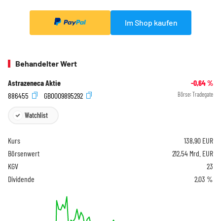
Im Shop kaufen
Behandelter Wert
Astrazeneca Aktie
-0,64
%
886455
GB0009895292
Börse:
Tradegate
Watchlist
Kurs
138,90
EUR
Börsenwert
212,54 Mrd. EUR
KGV
23
Dividende
2,03 %