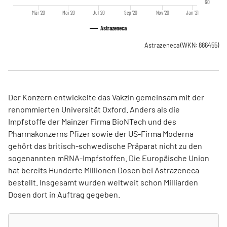
60
Mär '20
Mai '20
Jul '20
Sep '20
Nov '20
Jan '21
Astrazeneca
Astrazeneca
(WKN: 886455)
Der Konzern entwickelte das Vakzin gemeinsam mit der
renommierten Universität Oxford. Anders als die
Impfstoffe der Mainzer Firma BioNTech und des
Pharmakonzerns Pfizer sowie der US-Firma Moderna
gehört das britisch-schwedische Präparat nicht zu den
sogenannten mRNA-Impfstoffen. Die Europäische Union
hat bereits Hunderte Millionen Dosen bei Astrazeneca
bestellt. Insgesamt wurden weltweit schon Milliarden
Dosen dort in Auftrag gegeben.