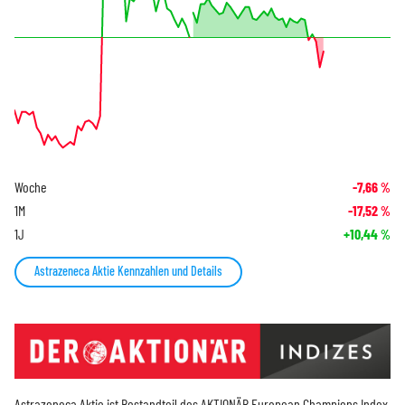
Woche
-7,66
%
1M
-17,52
%
1J
+10,44
%
Astrazeneca Aktie Kennzahlen und Details
Astrazeneca Aktie ist Bestandteil des
AKTIONÄR European Champions Index
,