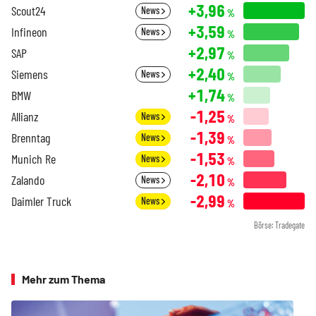
+3,96
Scout24
News
%
+3,59
Infineon
News
%
+2,97
SAP
%
+2,40
Siemens
News
%
+1,74
BMW
%
-1,25
Allianz
News
%
-1,39
Brenntag
News
%
-1,53
Munich Re
News
%
-2,10
Zalando
News
%
-2,99
Daimler Truck
News
%
Börse: Tradegate
Mehr zum Thema