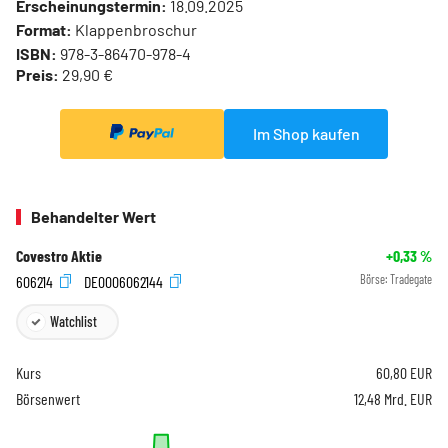
Erscheinungstermin:
18.09.2025
Format:
Klappenbroschur
ISBN:
978-3-86470-978-4
Preis:
29,90 €
Im Shop kaufen
Behandelter Wert
Covestro Aktie
+0,33
%
606214
DE0006062144
Börse:
Tradegate
Watchlist
Kurs
60,80
EUR
Börsenwert
12,48 Mrd. EUR