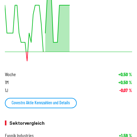
Woche
+0,50
%
1M
+0,50
%
1J
-0,07
%
Covestro Aktie Kennzahlen und Details
Sektorvergleich
Evonik Industries
+1,59
%