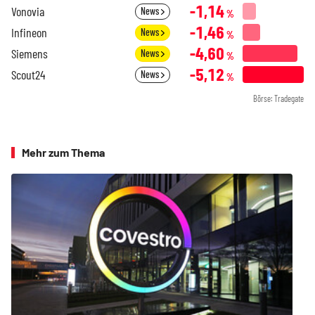
-1,14
Vonovia
News
%
-1,46
Infineon
News
%
-4,60
Siemens
News
%
-5,12
Scout24
News
%
Börse: Tradegate
Mehr zum Thema