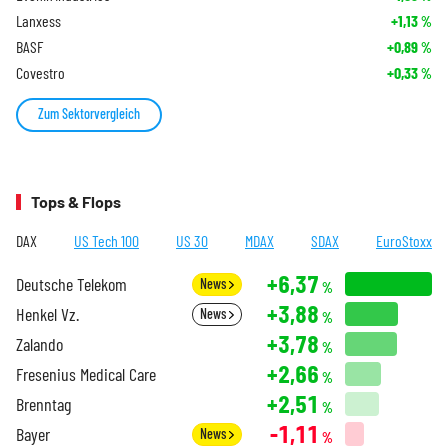
Lanxess
+1,13
%
BASF
+0,89
%
Covestro
+0,33
%
Zum Sektorvergleich
Tops & Flops
DAX
US Tech 100
US 30
MDAX
SDAX
EuroStoxx
+6,37
Deutsche Telekom
News
%
+3,88
Henkel Vz.
News
%
+3,78
Zalando
%
+2,66
Fresenius Medical Care
%
+2,51
Brenntag
%
-1,11
Bayer
News
%