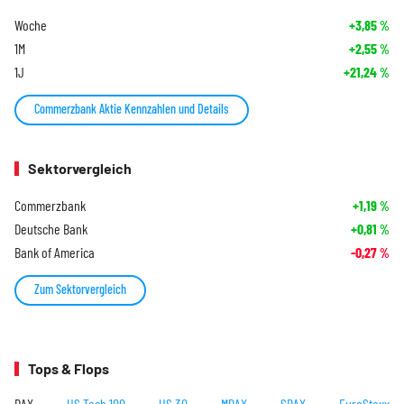
Woche
+3,85
%
1M
+2,55
%
1J
+21,24
%
Commerzbank Aktie Kennzahlen und Details
Sektorvergleich
Commerzbank
+1,19
%
Deutsche Bank
+0,81
%
Bank of America
-0,27
%
Zum Sektorvergleich
Tops & Flops
DAX
US Tech 100
US 30
MDAX
SDAX
EuroStoxx