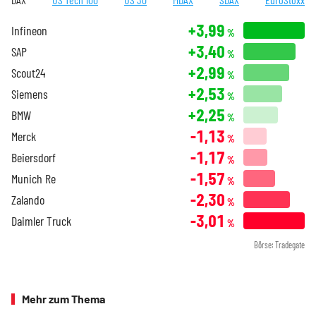
+3,99
Infineon
%
+3,40
SAP
%
+2,99
Scout24
%
+2,53
Siemens
%
+2,25
BMW
%
-1,13
Merck
%
-1,17
Beiersdorf
%
-1,57
Munich Re
%
-2,30
Zalando
%
-3,01
Daimler Truck
%
Börse: Tradegate
Mehr zum Thema