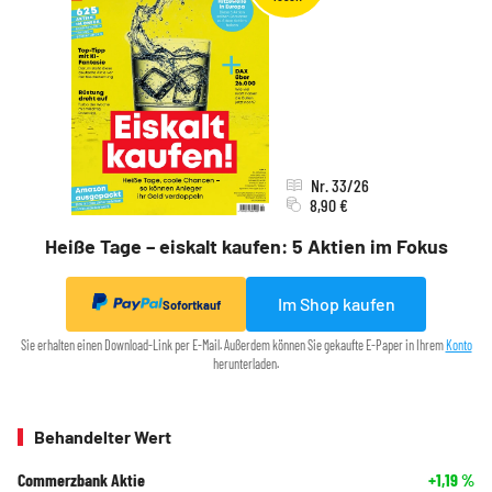
Nr. 33/26
8,90 €
Heiße Tage – eiskalt kaufen: 5 Aktien im Fokus
Im Shop kaufen
Sofortkauf
Sie erhalten einen Download-Link per E-Mail. Außerdem können Sie gekaufte E-Paper in Ihrem
Konto
herunterladen.
Behandelter Wert
Commerzbank Aktie
+1,19
%