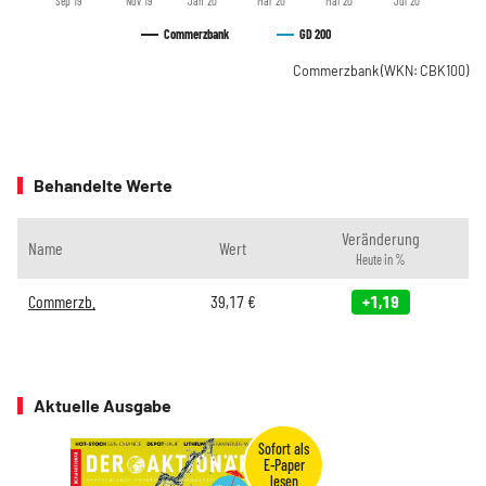
Sep '19
Nov '19
Jan '20
Mär '20
Mai '20
Jul '20
Commerzbank
GD 200
Commerzbank
(WKN: CBK100)
Behandelte Werte
Veränderung
Name
Wert
Heute in %
Commerzb.
39,17
€
+1,19
Aktuelle Ausgabe