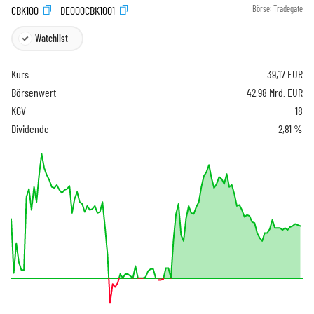
CBK100
DE000CBK1001
Börse:
Tradegate
Watchlist
Kurs
39,17
EUR
Börsenwert
42,98 Mrd. EUR
KGV
18
Dividende
2,81 %