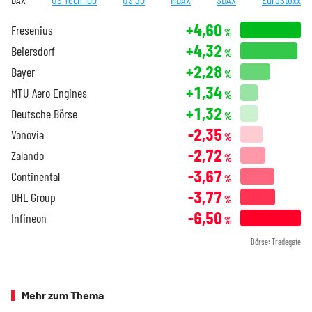
+4,60
Fresenius
%
+4,32
Beiersdorf
%
+2,28
Bayer
%
+1,34
MTU Aero Engines
%
+1,32
Deutsche Börse
%
-2,35
Vonovia
%
-2,72
Zalando
%
-3,67
Continental
%
-3,77
DHL Group
%
-6,50
Infineon
%
Börse: Tradegate
Mehr zum Thema