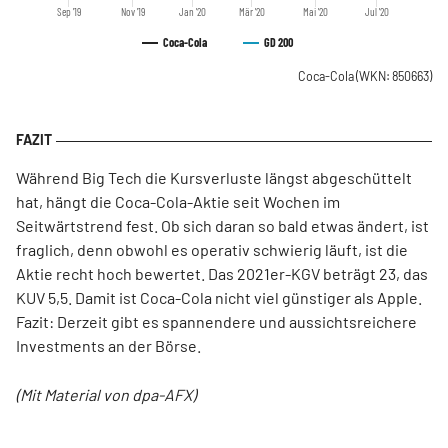
Sep '19
Nov '19
Jan '20
Mär '20
Mai '20
Jul '20
Coca-Cola
GD 200
Coca-Cola
(WKN: 850663)
Während Big Tech die Kursverluste längst abgeschüttelt
hat, hängt die Coca-Cola-Aktie seit Wochen im
Seitwärtstrend fest. Ob sich daran so bald etwas ändert, ist
fraglich, denn obwohl es operativ schwierig läuft, ist die
Aktie recht hoch bewertet. Das 2021er-KGV beträgt 23, das
KUV 5,5. Damit ist Coca-Cola nicht viel günstiger als Apple.
Fazit: Derzeit gibt es spannendere und aussichtsreichere
Investments an der Börse.
(Mit Material von dpa-AFX)