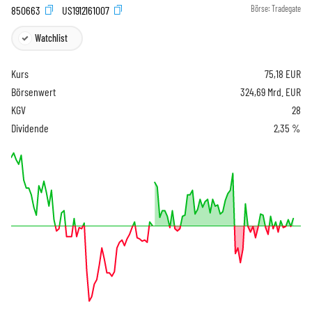
850663
US1912161007
Börse:
Tradegate
Watchlist
Kurs
75,18
EUR
Börsenwert
324,69 Mrd. EUR
KGV
28
Dividende
2,35 %