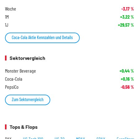
Woche
-3,17
%
1M
+3,22
%
1J
+29,57
%
Coca-Cola Aktie Kennzahlen und Details
Sektorvergleich
Monster Beverage
+0,44
%
Coca-Cola
+0,16
%
PepsiCo
-0,56
%
Zum Sektorvergleich
Tops & Flops
DAX
US Tech 100
US 30
MDAX
SDAX
EuroStoxx