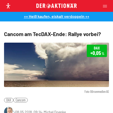
++ Heiß kaufen, eiskalt verdoppeln ++
Cancom am TecDAX-Ende: Rallye vorbei?
DAX
+0,05
%
Foto: Börsenmedien AG
DAX
Cancom
08.05.2018, 09:14
‧
Michel Doepke