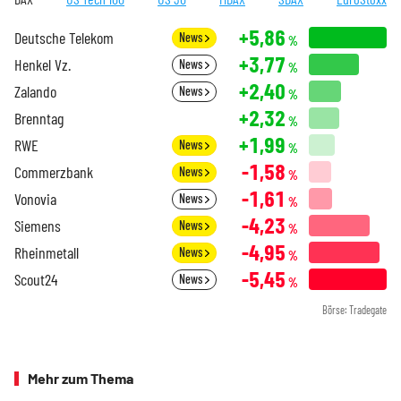
+5,86
Deutsche Telekom
News
%
+3,77
Henkel Vz.
News
%
+2,40
Zalando
News
%
+2,32
Brenntag
%
+1,99
RWE
News
%
-1,58
Commerzbank
News
%
-1,61
Vonovia
News
%
-4,23
Siemens
News
%
-4,95
Rheinmetall
News
%
-5,45
Scout24
News
%
Börse: Tradegate
Mehr zum Thema