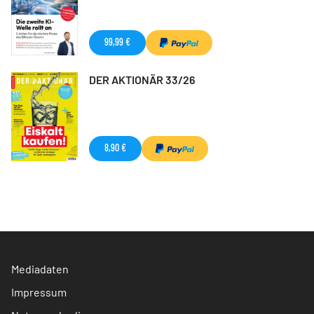
99,99 €
DER AKTIONÄR 33/26
8,90 €
Mediadaten
Impressum