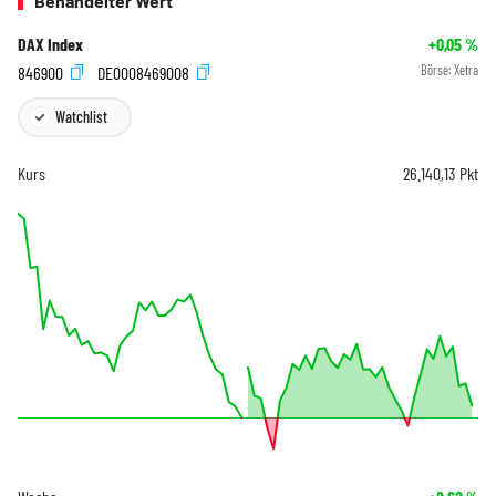
Behandelter Wert
DAX Index
+0,05
%
846900
DE0008469008
Börse:
Xetra
Watchlist
Kurs
26.140,13
Pkt