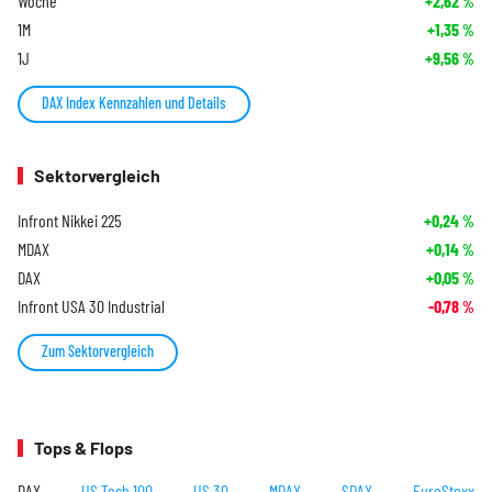
Woche
+2,62
%
1M
+1,35
%
1J
+9,56
%
DAX Index Kennzahlen und Details
Sektorvergleich
Infront Nikkei 225
+0,24
%
MDAX
+0,14
%
DAX
+0,05
%
Infront USA 30 Industrial
-0,78
%
Zum Sektorvergleich
Tops & Flops
DAX
US Tech 100
US 30
MDAX
SDAX
EuroStoxx