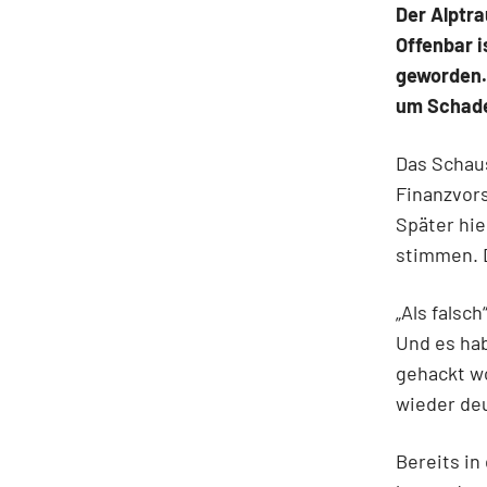
Der Alptr
Offenbar i
geworden.
um Schade
Das Schaus
Finanzvors
Später hie
stimmen. D
„Als falsc
Und es hab
gehackt wo
wieder deu
Bereits in