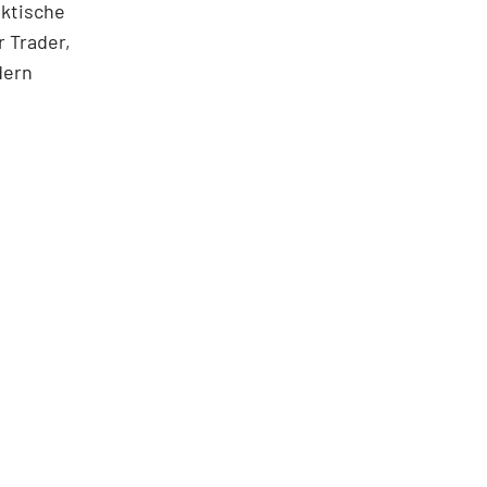
aktische
 Trader,
dern