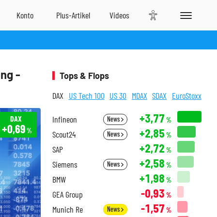
ng -
Tops & Flops
DAX
US Tech 100
US 30
MDAX
SDAX
EuroStoxx
+3,77
DAX
Infineon
News
%
+0,69
+2,85
%
Scout24
News
%
+2,72
SAP
%
+2,58
Siemens
News
%
+1,98
BMW
%
-0,93
GEA Group
%
-1,57
Munich Re
News
%