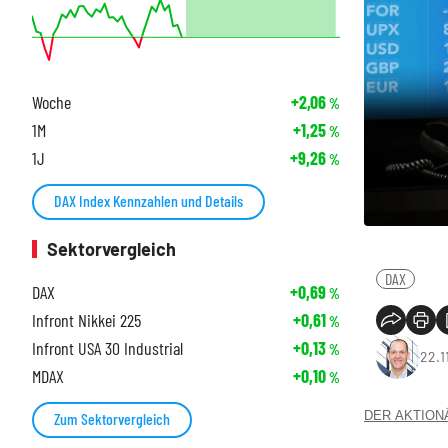
Woche
+2,06
%
1M
+1,25
%
1J
+9,26
%
DAX Index Kennzahlen und Details
Sektorvergleich
DAX
DAX
+0,69
%
Infront Nikkei 225
+0,61
%
Infront USA 30 Industrial
+0,13
%
22.1
MDAX
+0,10
%
DER AKTIONÄR
Zum Sektorvergleich