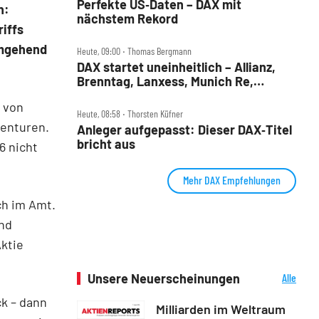
Perfekte US‑Daten – DAX mit
n:
nächstem Rekord
iffs
umgehend
Heute, 09:00 ‧ Thomas Bergmann
DAX startet uneinheitlich – Allianz,
Brenntag, Lanxess, Munich Re,
Porsche SE, SUSS MicroTec im Check
h von
Heute, 08:58 ‧ Thorsten Küfner
genturen.
Anleger aufgepasst: Dieser DAX‑Titel
bricht aus
6 nicht
Mehr DAX Empfehlungen
ch im Amt.
ind
Aktie
Unsere Neuerscheinungen
Alle
Neuerscheinungen
ck – dann
Milliarden im Weltraum