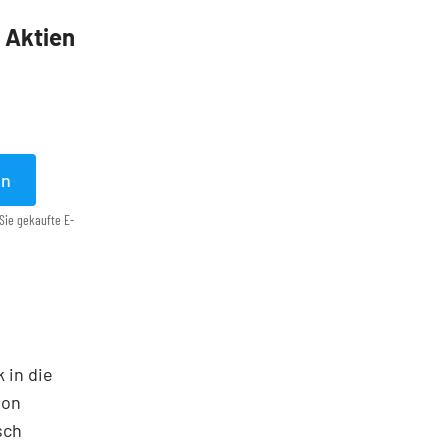
5 Aktien
en
Sie gekaufte E-
 in die
ton
sch