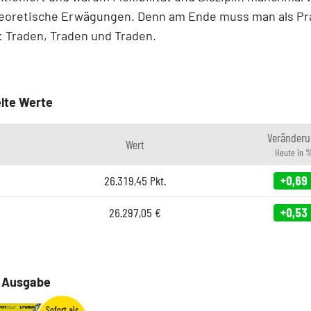
theoretische Erwägungen. Denn am Ende muss man als Pra
: Traden, Traden und Traden.
lte Werte
Veränderu
Wert
Heute in 
26.319,45
Pkt.
+0,69
26.297,05
€
+0,53
e Ausgabe