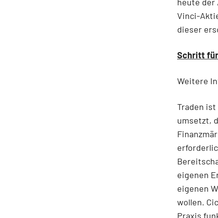
heute der 
Vinci-Aktie
dieser ers
Schritt fü
Weitere In
Traden ist
umsetzt, 
Finanzmär
erforderli
Bereitscha
eigenen Er
eigenen W
wollen. Ci
Praxis fun