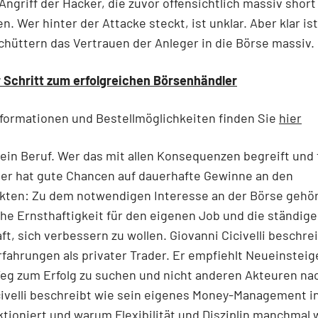
Angriff der Hacker, die zuvor offensichtlich massiv short
n. Wer hinter der Attacke steckt, ist unklar. Aber klar ist
chüttern das Vertrauen der Anleger in die Börse massiv.
r Schritt zum erfolgreichen Börsenhändler
formationen und Bestellmöglichkeiten finden Sie
hier
 ein Beruf. Wer das mit allen Konsequenzen begreift und 
der hat gute Chancen auf dauerhafte Gewinne an den
kten: Zu dem notwendigen Interesse an der Börse gehör
che Ernsthaftigkeit für den eigenen Job und die ständige
ft, sich verbessern zu wollen. Giovanni Cicivelli beschre
fahrungen als privater Trader. Er empfiehlt Neueinsteig
eg zum Erfolg zu suchen und nicht anderen Akteuren nac
civelli beschreibt wie sein eigenes Money-Management i
ktioniert und warum Flexibilität und Disziplin manchmal 