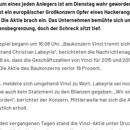
aum eines jeden Anlegers ist am Dienstag wahr geworde
st ein europäischer Großkonzern Opfer eines Hackerangr
 Die Aktie brach ein. Das Unternehmen bemühte sich 
nsbegrenzung, doch der Schreck sitzt tief.
piel begann um 16:08 Uhr. „Baukonzern Vinci trennt sic
tand Christian Labeyrie“, berichteten die Nachrichtena
ß es, dass die Geschäftszahlen von Vinci für 2015 und 201
ie Aktie des Baukonzerns verlor 19 Prozent.
h“, meldete sich umgehend Vinci zu Wort. Labeyrie sei no
e auch kein Statement zu den Bilanzen gegeben. „Wir s
rden“, berichtet der Konzern. Mittlerweile hat sich die 
tlich erholt.
 den vergangenen Tagen stand die Vinci-Aktie unter Dru