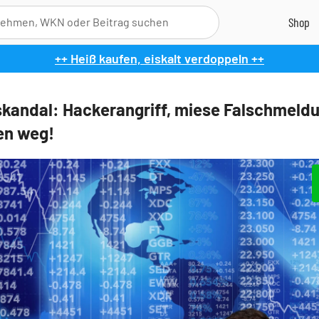
++ Heiß kaufen, eiskalt verdoppeln ++
kandal: Hackerangriff, miese Falschmeldu
den weg!