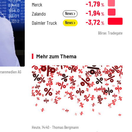
-1,79
Merck
%
-1,94
Zalando
News
%
-3,72
Daimler Truck
News
%
Börse: Tradegate
Mehr zum Thema
örsenmedien AG
Heute, 14:40 ‧ Thomas Bergmann