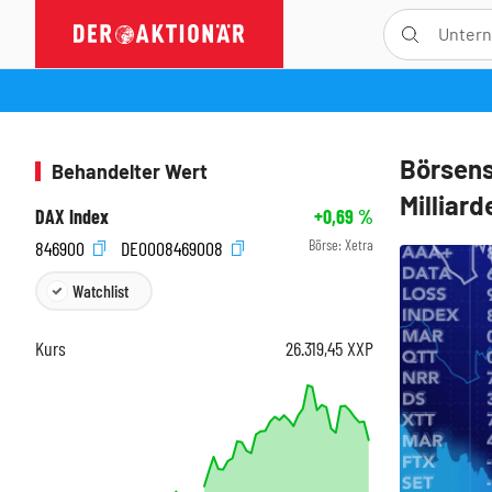
Börsens
Behandelter Wert
Milliar
DAX Index
+0,69
%
Börse:
Xetra
846900
DE0008469008
Watchlist
Kurs
26.319,45
XXP