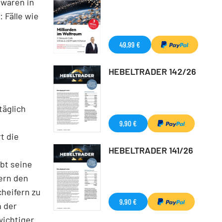
 waren in
: Fälle wie
49,99 €
HEBELTRADER 142/26
täglich
9,90 €
t die
HEBELTRADER 141/26
ibt seine
ern den
heifern zu
9,90 €
n der
wichtiger