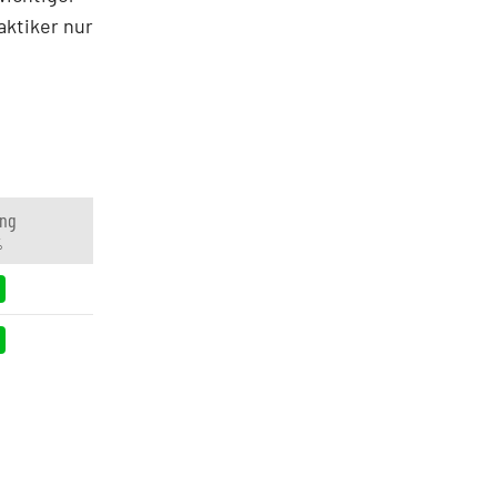
ktiker nur
ng
%