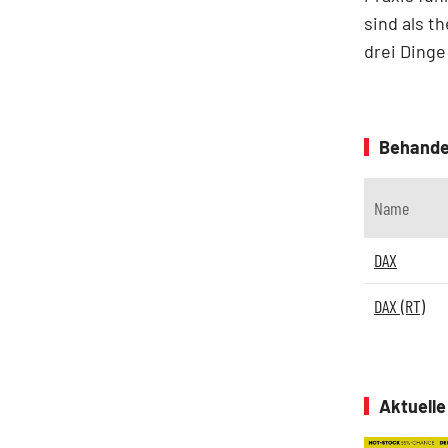
sind als 
drei Dinge
Behande
Name
DAX
DAX (RT)
Aktuell