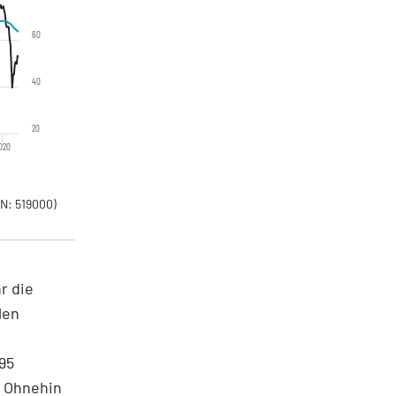
60
40
20
020
N: 519000)
r die
len
95
. Ohnehin