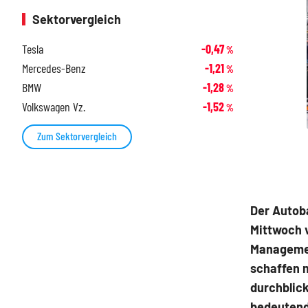
Sektorvergleich
Tesla
-0,47
%
Mercedes-Benz
-1,21
%
BMW
-1,28
%
Volkswagen Vz.
-1,52
%
Zum Sektorvergleich
Der Autob
Mittwoch v
Managemen
schaffen 
durchblick
bedeutend