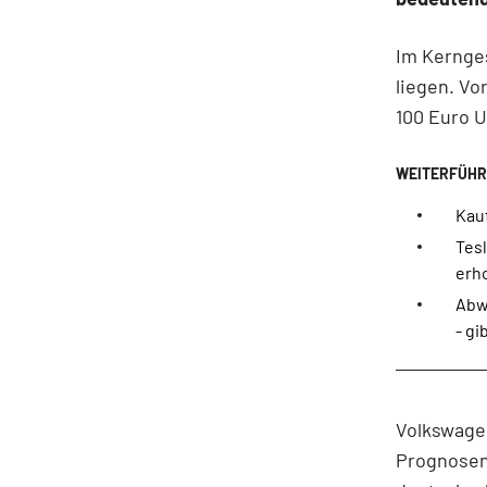
Im Kernges
liegen. Vo
100 Euro 
Kau
Tes
erho
Abw
- gi
Volkswage
Prognosen 