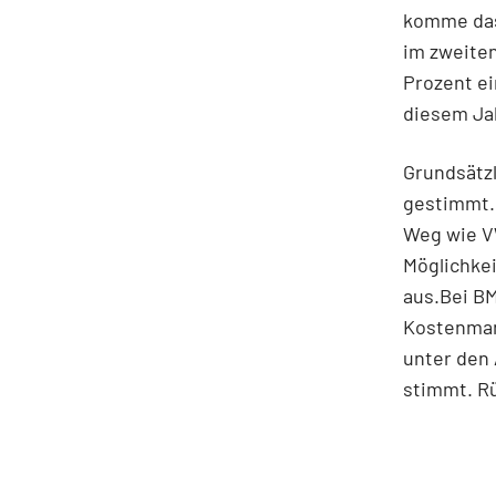
komme das
im zweiten
Prozent ei
diesem Ja
Grundsätzl
gestimmt.
Weg wie VW
Möglichkei
aus.Bei BM
Kostenman
unter den 
stimmt. R