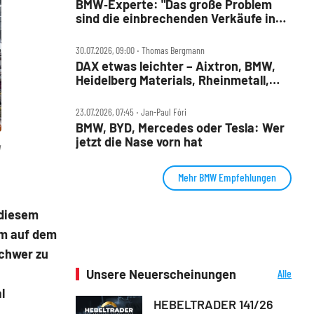
BMW‑Experte: "Das große Problem
sind die einbrechenden Verkäufe in
China"
30.07.2026, 09:00 ‧ Thomas Bergmann
DAX etwas leichter – Aixtron, BMW,
Heidelberg Materials, Rheinmetall,
Symrise und Wacker Chemie im
Check
23.07.2026, 07:45 ‧ Jan-Paul Fóri
BMW, BYD, Mercedes oder Tesla: Wer
jetzt die Nase vorn hat
W
Mehr BMW Empfehlungen
 diesem
em auf dem
chwer zu
Unsere Neuerscheinungen
Alle
Neuerscheinungen
l
HEBELTRADER 141/26