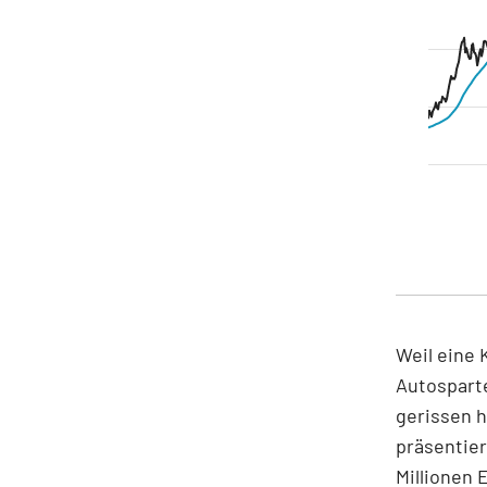
Weil eine 
Autosparte
gerissen 
präsentier
Millionen 