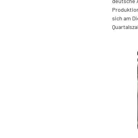
deutsche 
Produktio
sich am D
Quartalsza