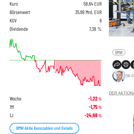
Kurs
58,64
EUR
Börsenwert
35,99 Mrd. EUR
KGV
6
Dividende
7,38 %
BMW
06.0
DER AKTIONÄR
Woche
-1,22
%
1M
-1,75
%
1J
-24,68
%
BMW Aktie Kennzahlen und Details