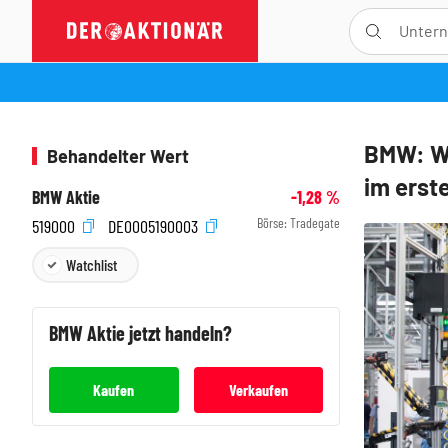
BMW: Wi
Behandelter Wert
im erst
BMW Aktie
-1,28
%
Börse:
Tradegate
519000
DE0005190003
Watchlist
BMW
Aktie jetzt handeln?
Kaufen
Verkaufen