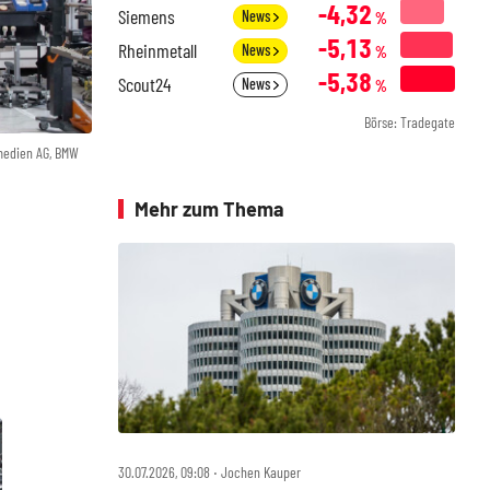
-4,32
Siemens
News
%
-5,13
Rheinmetall
News
%
-5,38
Scout24
News
%
Börse: Tradegate
medien AG, BMW
Mehr zum Thema
30.07.2026, 09:08 ‧ Jochen Kauper