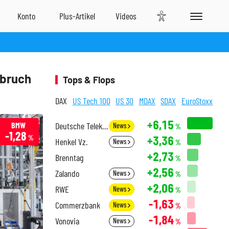
nbruch
Tops & Flops
DAX
US Tech 100
US 30
MDAX
SDAX
EuroStoxx
+6,15
BMW
Deutsche Telekom
News
%
-1,28
+3,36
%
Henkel Vz.
News
%
+2,73
Brenntag
%
+2,56
Zalando
News
%
+2,06
RWE
News
%
-1,63
Commerzbank
News
%
-1,84
Vonovia
News
%