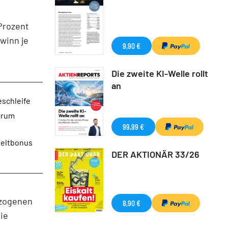
Prozent
winn je
9,90 €
Die zweite KI-Welle rollt
an
eschleife
arum
99,99 €
weltbonus
DER AKTIONÄR 33/26
ezogenen
8,90 €
ie