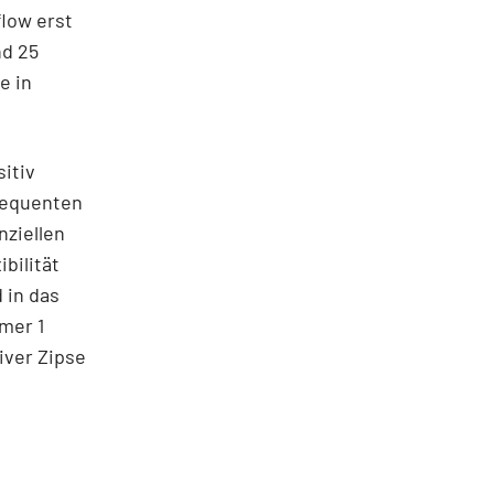
low erst
nd 25
e in
itiv
sequenten
nziellen
bilität
 in das
mer 1
iver Zipse