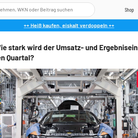
++ Heiß kaufen, eiskalt verdoppeln ++
e stark wird der Umsatz- und Ergebnisei
en Quartal?