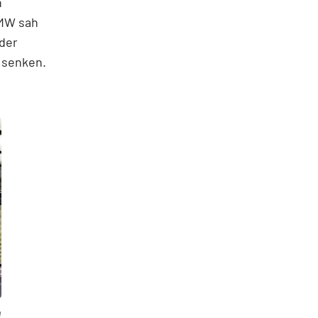
n
BMW sah
der
 senken.
W