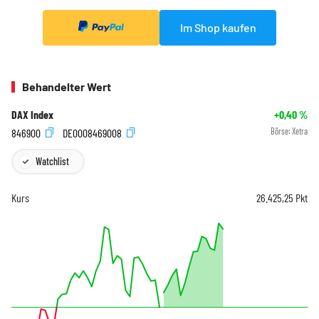
Im Shop kaufen
Behandelter Wert
DAX Index
+0,40
%
846900
DE0008469008
Börse:
Xetra
Watchlist
Kurs
26.425,25
Pkt