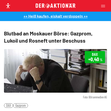
++ Heiß kaufen, eiskalt verdoppeln ++
Blutbad an Moskauer Börse: Gazprom,
Lukoil und Rosneft unter Beschuss
DAX
+0,40
%
Foto: Börsenmedien AG
DAX
Gazprom