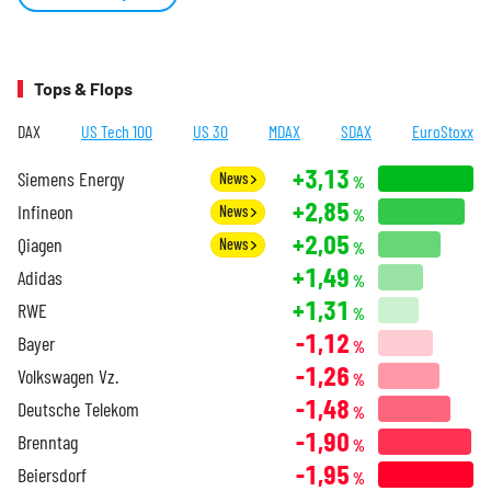
Tops & Flops
DAX
US Tech 100
US 30
MDAX
SDAX
EuroStoxx
+3,13
Siemens Energy
News
%
+2,85
Infineon
News
%
+2,05
Qiagen
News
%
+1,49
Adidas
%
+1,31
RWE
%
-1,12
Bayer
%
-1,26
Volkswagen Vz.
%
-1,48
Deutsche Telekom
%
-1,90
Brenntag
%
-1,95
Beiersdorf
%