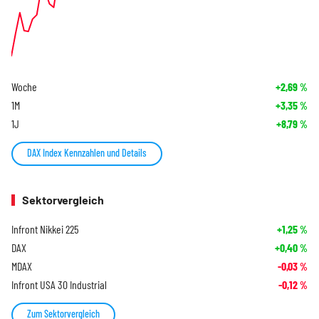
Woche
+2,69
%
1M
+3,35
%
1J
+8,79
%
DAX Index Kennzahlen und Details
Sektorvergleich
Infront Nikkei 225
+1,25
%
DAX
+0,40
%
MDAX
-0,03
%
Infront USA 30 Industrial
-0,12
%
Zum Sektorvergleich