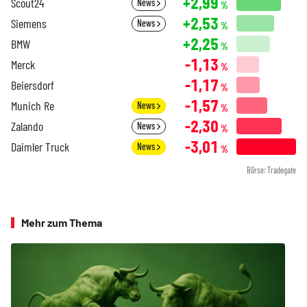
+2,99
Scout24
News
%
+2,53
Siemens
News
%
+2,25
BMW
%
-1,13
Merck
%
-1,17
Beiersdorf
%
-1,57
Munich Re
News
%
-2,30
Zalando
News
%
-3,01
Daimler Truck
News
%
Börse: Tradegate
Mehr zum Thema