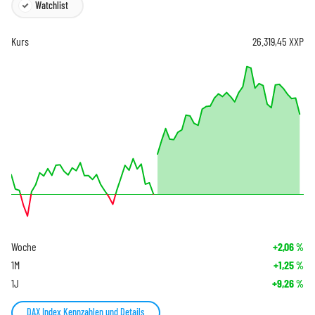
Watchlist
Kurs
26.319,45
XXP
Woche
+2,06
%
1M
+1,25
%
1J
+9,26
%
DAX Index Kennzahlen und Details