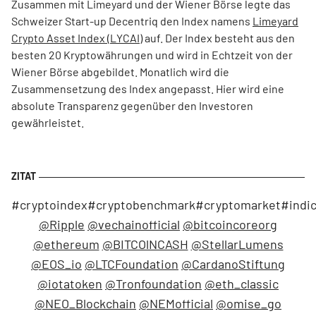
Zusammen mit Limeyard und der Wiener Börse legte das
Schweizer Start-up Decentriq den Index namens
Limeyard
Crypto Asset Index (LYCAI)
auf. Der Index besteht aus den
besten 20 Kryptowährungen und wird in Echtzeit von der
Wiener Börse abgebildet. Monatlich wird die
Zusammensetzung des Index angepasst. Hier wird eine
absolute Transparenz gegenüber den Investoren
gewährleistet.
#cryptoindex#cryptobenchmark#cryptomarket#indi
@Ripple
@vechainofficial
@bitcoincoreorg
@ethereum
@BITCOlNCASH
@StellarLumens
@EOS_io
@LTCFoundation
@CardanoStiftung
@iotatoken
@Tronfoundation
@eth_classic
@NEO_Blockchain
@NEMofficial
@omise_go