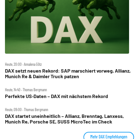
Heute, 20:00 ‧ Annalena Götz
DAX setzt neuen Rekord: SAP marschiert vorweg, Allianz,
Munich Re & Daimler Truck patzen
Heute, 14:40 ‧ Thomas Bergmann
Perfekte US‑Daten – DAX mit nächstem Rekord
Heute, 09:00 ‧ Thomas Bergmann
DAX startet uneinheitlich – Allianz, Brenntag, Lanxess,
Munich Re, Porsche SE, SUSS MicroTec im Check
Mehr DAX Empfehlungen