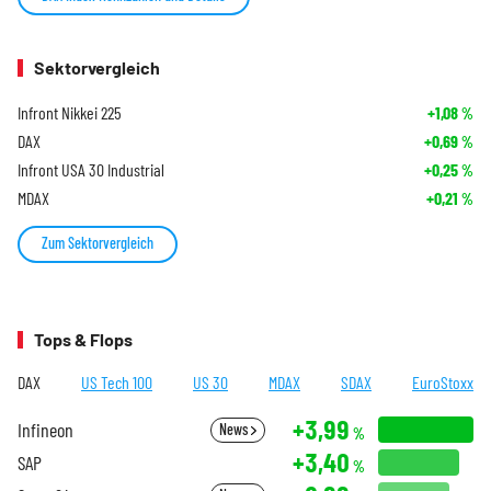
Sektorvergleich
Infront Nikkei 225
+1,08
%
DAX
+0,69
%
Infront USA 30 Industrial
+0,25
%
MDAX
+0,21
%
Zum Sektorvergleich
Tops & Flops
DAX
US Tech 100
US 30
MDAX
SDAX
EuroStoxx
+3,99
Infineon
News
%
+3,40
SAP
%