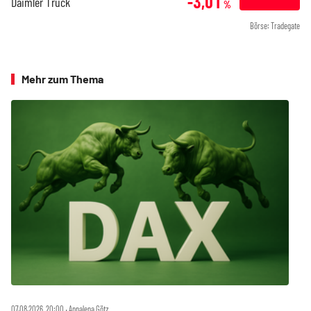
-3,01
Daimler Truck
%
Börse: Tradegate
Mehr zum Thema
07.08.2026, 20:00 ‧ Annalena Götz