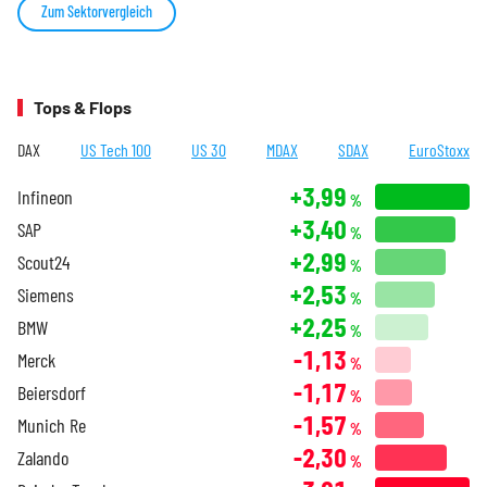
Zum Sektorvergleich
Tops & Flops
DAX
US Tech 100
US 30
MDAX
SDAX
EuroStoxx
+3,99
Infineon
%
+3,40
SAP
%
+2,99
Scout24
%
+2,53
Siemens
%
+2,25
BMW
%
-1,13
Merck
%
-1,17
Beiersdorf
%
-1,57
Munich Re
%
-2,30
Zalando
%