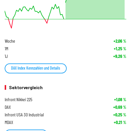
Woche
+2,06
%
1M
+1,25
%
1J
+9,26
%
DAX Index Kennzahlen und Details
Sektorvergleich
Infront Nikkei 225
+1,08
%
DAX
+0,69
%
Infront USA 30 Industrial
+0,25
%
MDAX
+0,21
%