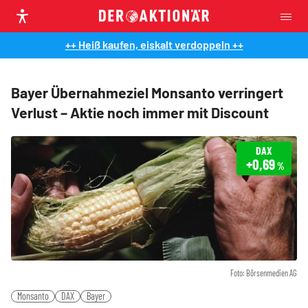
++ Heiß kaufen, eiskalt verdoppeln ++
Bayer Übernahmeziel Monsanto verringert
Verlust – Aktie noch immer mit Discount
DAX
+0,69
%
Foto: Börsenmedien AG
Monsanto
DAX
Bayer