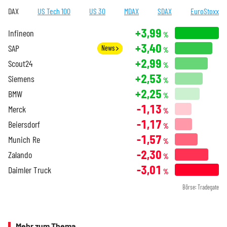
DAX
US Tech 100
US 30
MDAX
SDAX
EuroStoxx
+3,99
Infineon
%
+3,40
SAP
News
%
+2,99
Scout24
%
+2,53
Siemens
%
+2,25
BMW
%
-1,13
Merck
%
-1,17
Beiersdorf
%
-1,57
Munich Re
%
-2,30
Zalando
%
-3,01
Daimler Truck
%
Börse: Tradegate
Mehr zum Thema