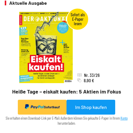
Aktuelle Ausgabe
Nr. 33/26
8,90 €
Heiße Tage – eiskalt kaufen: 5 Aktien im Fokus
Im Shop kaufen
Sofortkauf
Sie erhalten einen Download-Link per E-Mail. Außerdem können Sie gekaufte E-Paper in Ihrem
Konto
herunterladen.