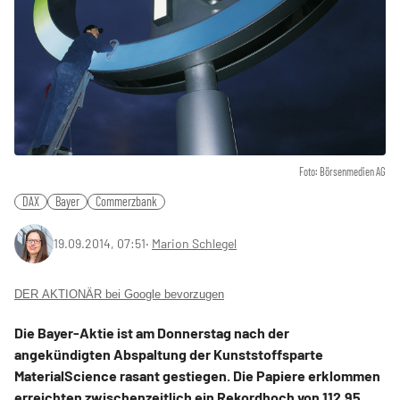
Foto: Börsenmedien AG
DAX
Bayer
Commerzbank
19.09.2014, 07:51
‧
Marion Schlegel
DER AKTIONÄR bei Google bevorzugen
Die Bayer-Aktie ist am Donnerstag nach der
angekündigten Abspaltung der Kunststoffsparte
MaterialScience rasant gestiegen. Die Papiere erklommen
erreichten zwischenzeitlich ein Rekordhoch von 112,95