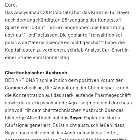
Euro.
Das Analysehaus S&P Capital IQ hat das Kursziel für Bayer
nach dem angekündigten Börsengang der Kunststoff-
Sparte von 108 auf 116 Euro angehoben, die Einstufung
aber auf "Hold" belassen. Die geplante Transaktion sei
positiv, da MaterialScience es nicht geschafft habe, die
Kapitalkosten zu verdienen, schrieb Analyst Carl Short in
einer Studie vom Donnerstag.
Charttechnischer Ausbruch
DER AKTIONÄR schließt sich dem positiven Votum der
Commerzbank an. Die Abspaltung der Chemiesparte und
die Konzentration auf das stark laufende Pharmageschäft
sowie das stetig wachsende Agrarsegment sind durchaus
sinnvoll. Mit dem charttechnischen Ausbruch über das
bisherige Allzeithoch hat das
Bayer
-Papier ein klares
Kaufsignal generiert. Es ist nicht auszuschließen, dass
Bayer nun noch einmal das Ausbruchsniveau testet,
spätestens dann sollten Anleger bei der Aktie zugreifen.