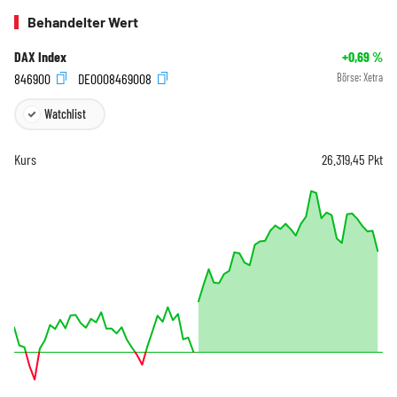
Behandelter Wert
DAX Index
+0,69
%
846900
DE0008469008
Börse:
Xetra
Watchlist
Kurs
26.319,45
Pkt