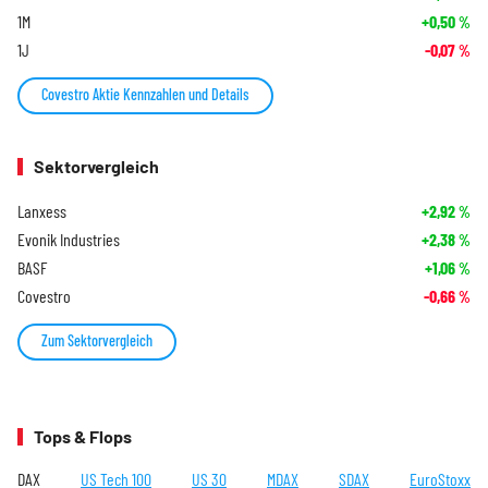
1M
+0,50
%
1J
-0,07
%
Covestro Aktie Kennzahlen und Details
Sektorvergleich
Lanxess
+2,92
%
Evonik Industries
+2,38
%
BASF
+1,06
%
Covestro
-0,66
%
Zum Sektorvergleich
Tops & Flops
DAX
US Tech 100
US 30
MDAX
SDAX
EuroStoxx