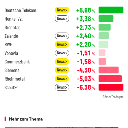
+5,68
Deutsche Telekom
News
%
+3,38
Henkel Vz.
News
%
+2,73
Brenntag
%
+2,40
Zalando
News
%
+2,20
RWE
News
%
-1,51
Vonovia
News
%
-1,58
Commerzbank
News
%
-4,30
Siemens
News
%
-5,03
Rheinmetall
News
%
-5,38
Scout24
News
%
Börse: Tradegate
Mehr zum Thema