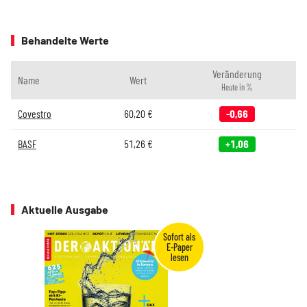
Behandelte Werte
Veränderung
Name
Wert
Heute in %
Covestro
60,20
€
-0,66
BASF
51,26
€
+1,06
Aktuelle Ausgabe