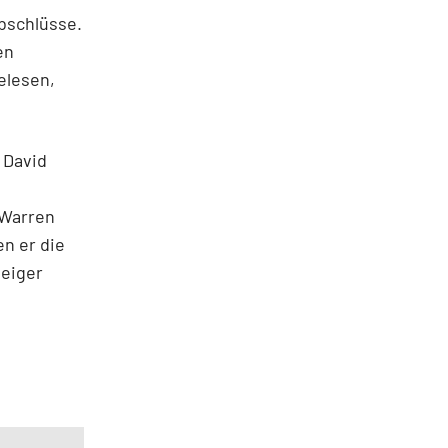
bschlüsse.
en
elesen,
 David
 Warren
en er die
teiger