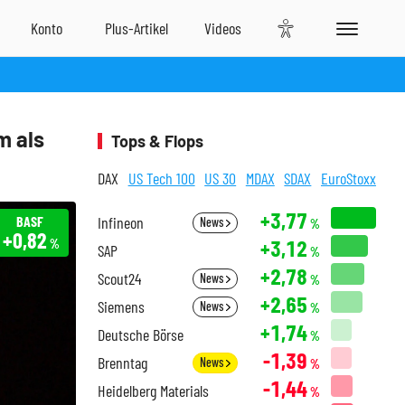
m als
Tops & Flops
DAX
US Tech 100
US 30
MDAX
SDAX
EuroStoxx
+3,77
BASF
Infineon
News
%
+0,82
+3,12
%
SAP
%
+2,78
Scout24
News
%
+2,65
Siemens
News
%
+1,74
Deutsche Börse
%
-1,39
Brenntag
News
%
-1,44
Heidelberg Materials
%