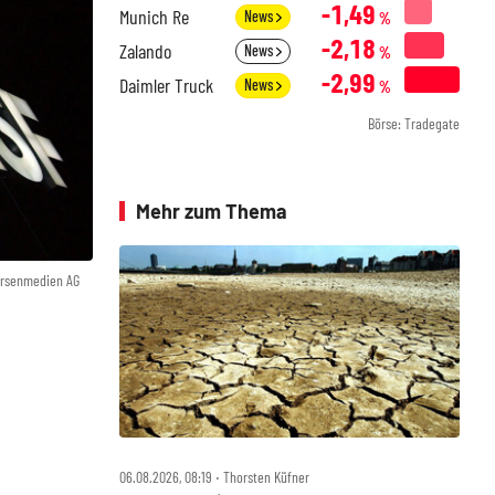
-1,49
Munich Re
News
%
-2,18
Zalando
News
%
-2,99
Daimler Truck
News
%
Börse: Tradegate
Mehr zum Thema
örsenmedien AG
06.08.2026, 08:19 ‧ Thorsten Küfner