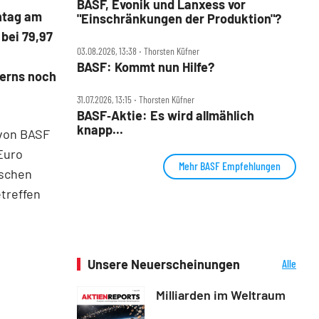
BASF, Evonik und Lanxess vor
ontag am
"Einschränkungen der Produktion"?
bei 79,97
03.08.2026, 13:38 ‧ Thorsten Küfner
BASF: Kommt nun Hilfe?
zerns noch
31.07.2026, 13:15 ‧ Thorsten Küfner
BASF‑Aktie: Es wird allmählich
knapp...
 von BASF
Euro
Mehr BASF Empfehlungen
ischen
treffen
Unsere Neuerscheinungen
Alle
Neuerscheinungen
Milliarden im Weltraum