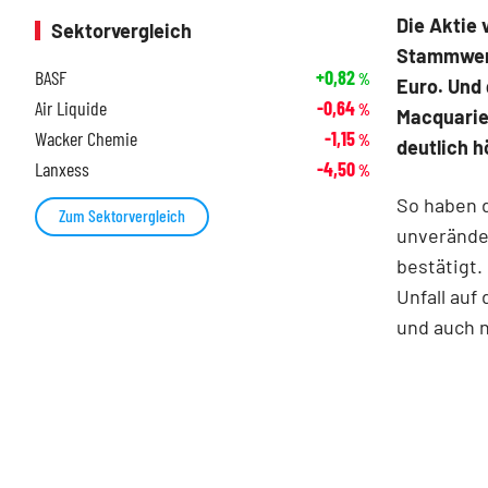
Die Aktie 
Sektorvergleich
Stammwerk
BASF
+0,82
%
Euro. Und
Air Liquide
-0,64
%
Macquarie,
Wacker Chemie
-1,15
%
deutlich h
Lanxess
-4,50
%
So haben d
Zum Sektorvergleich
unveränder
bestätigt.
Unfall auf
und auch n