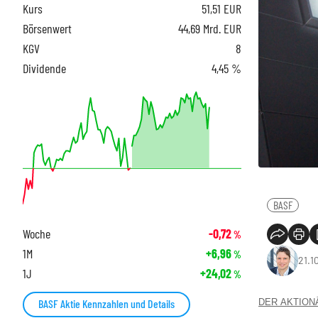
Kurs
51,51
EUR
Börsenwert
44,69 Mrd. EUR
KGV
8
Dividende
4,45 %
BASF
Woche
-0,72
%
1M
+6,96
%
21.1
1J
+24,02
%
DER AKTIONÄR
BASF Aktie Kennzahlen und Details