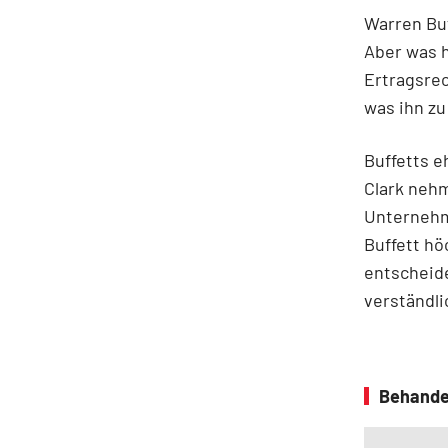
Warren Bu
Aber was h
Ertragsre
was ihn z
Buffetts e
Clark nehm
Unternehm
Buffett hö
entscheide
verständli
Behande