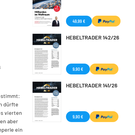
49,99 €
HEBELTRADER 142/26
G
9,90 €
HEBELTRADER 141/26
estimmt:
n dürfte
s vierten
9,90 €
ven aber
nperle ein