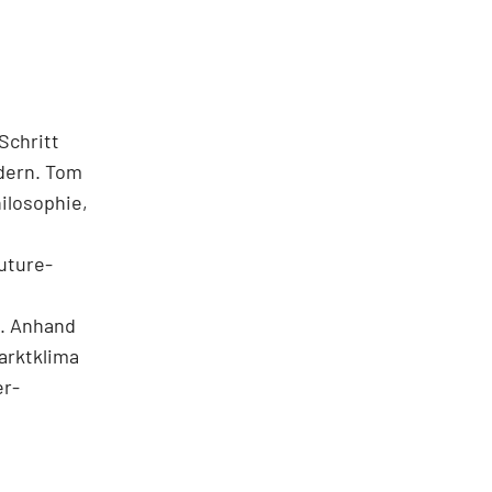
Schritt
ndern. Tom
ilosophie,
uture-
n. Anhand
arktklima
er-