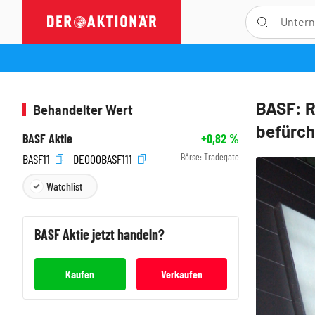
BASF: R
Behandelter Wert
befürch
BASF Aktie
+0,82
%
Börse:
Tradegate
BASF11
DE000BASF111
Watchlist
BASF
Aktie jetzt handeln?
Kaufen
Verkaufen