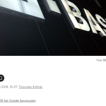
Foto: B
0.2016, 15:37
‧
Thorsten Küfner
 bei Google bevorzugen