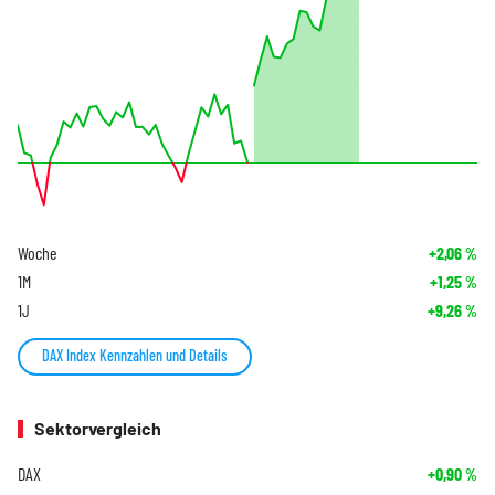
Woche
+2,06
%
1M
+1,25
%
1J
+9,26
%
DAX Index Kennzahlen und Details
Sektorvergleich
DAX
+0,90
%