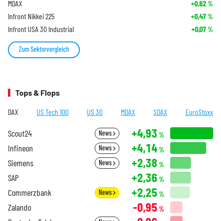
MDAX
+0,62
%
Infront Nikkei 225
+0,47
%
Infront USA 30 Industrial
+0,07
%
Zum Sektorvergleich
Tops & Flops
DAX
US Tech 100
US 30
MDAX
SDAX
EuroStoxx
+4,93
Scout24
News
%
+4,14
Infineon
News
%
+2,38
Siemens
News
%
+2,36
SAP
%
+2,25
Commerzbank
News
%
-0,95
Zalando
%