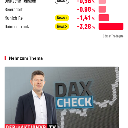
-0,96
Deutsche Telekom
News
%
-0,98
Beiersdorf
%
-1,41
Munich Re
News
%
-3,28
Daimler Truck
News
%
Börse: Tradegate
Mehr zum Thema