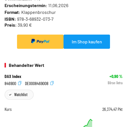
Erscheinungstermin:
11.06.2026
Format:
Klappenbroschur
ISBN:
978-3-68932-073-7
Preis:
39,90 €
Im Shop kaufen
Behandelter Wert
DAX Index
+0,90
%
846900
DE0008469008
Börse:
Xetra
Watchlist
Kurs
26.374,47
Pkt