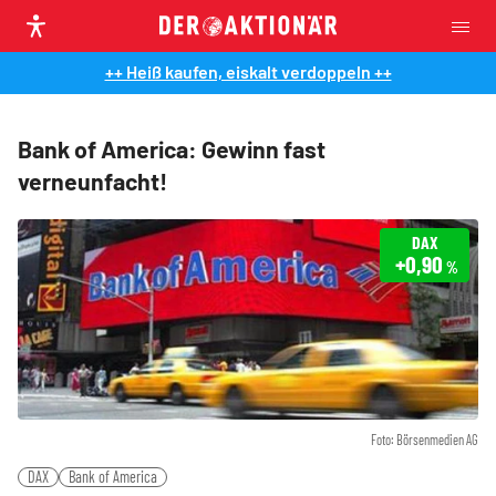
++ Heiß kaufen, eiskalt verdoppeln ++
Bank of America: Gewinn fast
verneunfacht!
DAX
+0,90
%
Foto: Börsenmedien AG
DAX
Bank of America