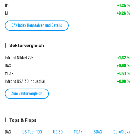
1M
+1,25
%
1J
+9,26
%
DAX Index Kennzahlen und Details
Sektorvergleich
Infront Nikkei 225
+1,32
%
DAX
+0,90
%
MDAX
+0,61
%
Infront USA 30 Industrial
+0,08
%
Zum Sektorvergleich
Tops & Flops
DAX
US Tech 100
US 30
MDAX
SDAX
EuroStoxx