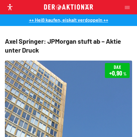
++ Heiß kaufen, eiskalt verdoppeln ++
Axel Springer: JPMorgan stuft ab – Aktie
unter Druck
DAX
+0,90
%