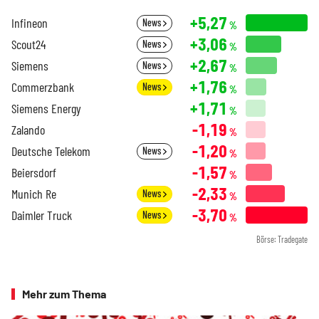
+5,27
Infineon
News
%
+3,06
Scout24
News
%
+2,67
Siemens
News
%
+1,76
Commerzbank
News
%
+1,71
Siemens Energy
%
-1,19
Zalando
%
-1,20
Deutsche Telekom
News
%
-1,57
Beiersdorf
%
-2,33
Munich Re
News
%
-3,70
Daimler Truck
News
%
Börse: Tradegate
Mehr zum Thema