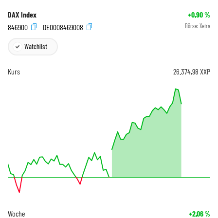
DAX Index
+0,90
%
846900
DE0008469008
Börse:
Xetra
Watchlist
Kurs
26.374,98
XXP
Woche
+2,06
%