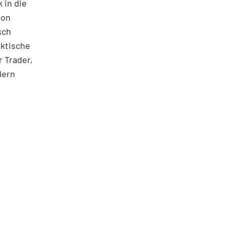
 in die
ton
sch
aktische
 Trader,
dern