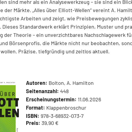
llen sind mehr als ein Analysewerkzeug – sie sind ein Blick
e der Märkte. „Alles über Elliott-Wellen“ vereint A. Hamil
chtigste Arbeiten und zeigt, wie Preisbewegungen zykli
 Dieses Standardwerk erklärt Prinzipien, Muster und pr
 der Theorie – ein unverzichtbares Nachschlagewerk für
und Börsenprofis, die Märkte nicht nur beobachten, son
wollen. Präzise, tiefgründig und zeitlos aktuell.
Autoren:
Bolton, A. Hamilton
Seitenanzahl:
448
Erscheinungstermin:
11.06.2026
Format:
Klappenbroschur
ISBN:
978-3-68932-073-7
Preis:
39,90 €