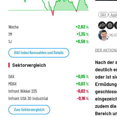
DAX
App
Woche
+2,62
%
1M
+1,35
%
16.0
1J
+9,56
%
DER AKTIONÄR
DAX Index Kennzahlen und Details
Nach der s
Sektorvergleich
deutlich e
DAX
+0,05
oder ist s
%
MDAX
+0,03
Ermüdungs
%
Infront Nikkei 225
-0,02
geschlosse
%
Infront USA 30 Industrial
-0,16
eingezeich
%
zudem die
Zum Sektorvergleich
Bereich u