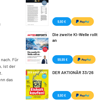
9,90 €
G
Die zweite KI-Welle rollt
an
 nach. Für
99,99 €
, ist der
DER AKTIONÄR 33/26
t.
enn das
8,90 €