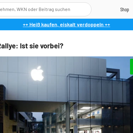
++ Heiß kaufen, eiskalt verdoppeln ++
llye: Ist sie vorbei?