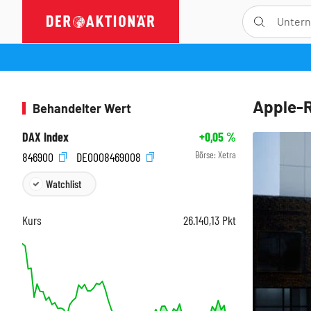
Apple-Ra
Behandelter Wert
DAX Index
+0,05
%
Börse:
Xetra
846900
DE0008469008
Watchlist
Kurs
26.140,13
Pkt