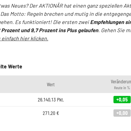
twas Neues? Der AKTIONÄR hat einen ganz speziellen Ak
 Das Motto: Regeln brechen und mutig in die entgegeng
ehen. Es funktioniert! Die ersten zwei
Empfehlungen si
 Prozent und 9,7 Prozent ins Plus gelaufen
. Gehen Sie mi
 einfach hier klicken.
lte Werte
Veränderu
Wert
Heute in %
26.140,13
Pkt.
+0,05
271,20
€
+0,00