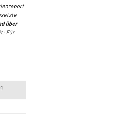
tienreport
esetzte
nd über
t:
Für
ng