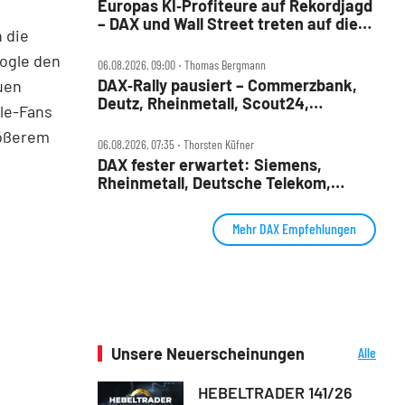
Europas KI‑Profiteure auf Rekordjagd
– DAX und Wall Street treten auf die
n die
Bremse
oogle den
06.08.2026, 09:00 ‧ Thomas Bergmann
DAX‑Rally pausiert – Commerzbank,
uen
Deutz, Rheinmetall, Scout24,
le-Fans
Siemens, SUSS, United Internet im
rößerem
Check
06.08.2026, 07:35 ‧ Thorsten Küfner
DAX fester erwartet: Siemens,
Rheinmetall, Deutsche Telekom,
Merck und Commerzbank im Fokus
Mehr DAX Empfehlungen
Unsere Neuerscheinungen
Alle
Neuerscheinungen
HEBELTRADER 141/26