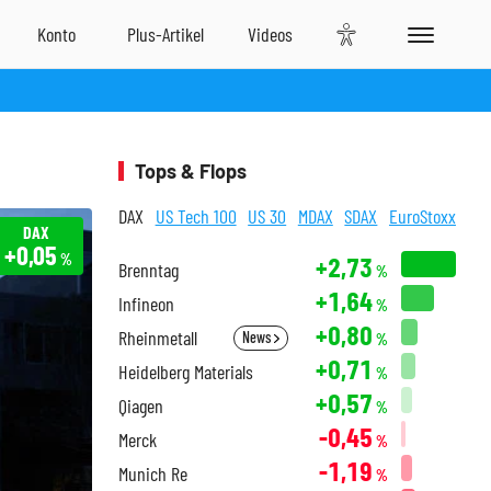
Tops & Flops
DAX
US Tech 100
US 30
MDAX
SDAX
EuroStoxx
DAX
+0,05
%
+2,73
Brenntag
%
+1,64
Infineon
%
+0,80
Rheinmetall
News
%
+0,71
Heidelberg Materials
%
+0,57
Qiagen
%
-0,45
Merck
%
-1,19
Munich Re
%