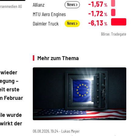
-1,57
Allianz
News
%
örsenmedien AG
-1,72
MTU Aero Engines
%
-6,13
Daimler Truck
News
%
Börse: Tradegate
Mehr zum Thema
 wieder
wegung –
eit erste
m Februar
ile wurde
wirkt der
06.08.2026, 19:24 ‧ Lukas Meyer