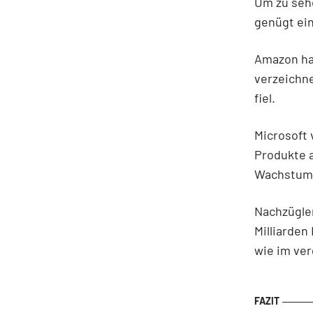
Um zu sehe
genügt ein
Amazon hat
verzeichn
fiel.
Microsoft 
Produkte a
Wachstum v
Nachzügler
Milliarden
wie im ve