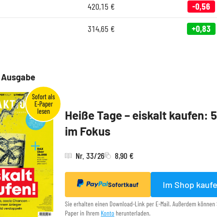
420,15
€
-0,56
314,65
€
+0,83
e Ausgabe
Heiße Tage – eiskalt kaufen: 
im Fokus
Nr. 33/26
8,90 €
Im Shop kauf
Sofortkauf
Sie erhalten einen Download-Link per E-Mail. Außerdem können 
Paper in Ihrem
Konto
herunterladen.