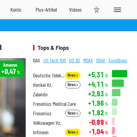
d
Tops & Flops
DAX
US Tech 100
US 30
MDAX
SDAX
EuroStoxx
Amazon
+0,47
%
+5,31
Deutsche Telekom
News
%
+4,11
Henkel Vz.
News
%
+2,93
Zalando
%
+1,96
Fresenius Medical Care
%
+1,82
Fresenius
News
%
-0,89
Volkswagen Vz.
%
-1,04
Infineon
News
%