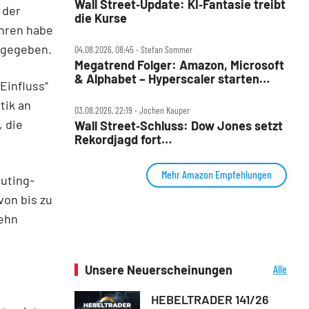
Wall Street‑Update: KI‑Fantasie treibt
 der
die Kurse
ahren habe
 gegeben.
04.08.2026, 08:45 ‧ Stefan Sommer
Megatrend Folger: Amazon, Microsoft
& Alphabet – Hyperscaler starten
Einfluss“
wieder durch
tik an
03.08.2026, 22:19 ‧ Jochen Kauper
 die
Wall Street‑Schluss: Dow Jones setzt
Rekordjagd fort
‑Amazon‑Kletterpartie geht weiter,
Boeing in Feierlaune, Marriott stürzt
Mehr Amazon Empfehlungen
uting-
ab
von bis zu
zehn
Unsere Neuerscheinungen
Alle
Neuerscheinungen
HEBELTRADER 141/26