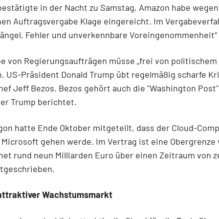
bestätigte in der Nacht zu Samstag, Amazon habe wegen
nen Auftragsvergabe Klage eingereicht. Im Vergabeverf
 Mängel, Fehler und unverkennbare Voreingenommenheit“
e von Regierungsaufträgen müsse „frei von politischem 
 US-Präsident Donald Trump übt regelmäßig scharfe Kri
f Jeff Bezos. Bezos gehört auch die "Washington Post",
ber Trump berichtet.
gon hatte Ende Oktober mitgeteilt, dass der Cloud-Comp
 Microsoft gehen werde. Im Vertrag ist eine Obergrenze 
et rund neun Milliarden Euro über einen Zeitraum von 
stgeschrieben.
 attraktiver Wachstumsmarkt