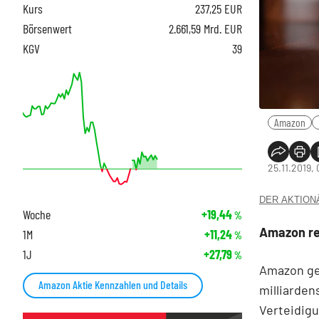
Kurs
237,25
EUR
Börsenwert
2.661,59 Mrd. EUR
KGV
39
Amazon
25.11.2019,
DER AKTIONÄR
Woche
+19,44
%
Amazon re
1M
+11,24
%
1J
+27,79
%
Amazon ge
Amazon Aktie Kennzahlen und Details
milliarde
Verteidig