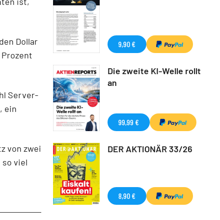
ten ist,
den Dollar
9,90 €
 Prozent
Die zweite KI-Welle rollt
an
hl Server-
, ein
99,99 €
tz von zwei
DER AKTIONÄR 33/26
 so viel
8,90 €