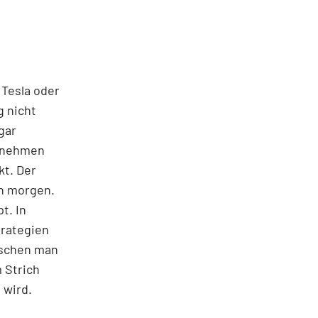
 Tesla oder
g nicht
gar
ernehmen
kt. Der
on morgen.
t. In
trategien
ischen man
 Strich
 wird.