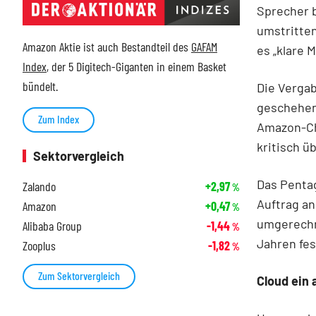
Sprecher 
umstritte
Amazon Aktie ist auch Bestandteil des
GAFAM
es „klare
Index
, der 5 Digitech-Giganten in einem Basket
bündelt.
Die Vergab
geschehen.
Zum Index
Amazon-Che
kritisch ü
Sektorvergleich
Das Penta
Zalando
+2,97
%
Auftrag an
Amazon
+0,47
%
umgerechn
Alibaba Group
-1,44
%
Jahren fe
Zooplus
-1,82
%
Zum Sektorvergleich
Cloud ein