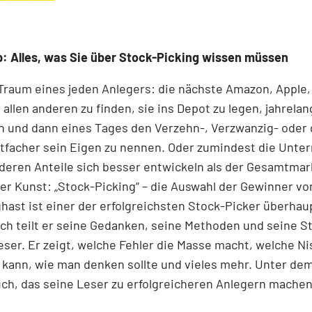
: Alles, was Sie über Stock-Picking wissen müssen
 Traum eines jeden Anlegers: die nächste Amazon, Apple,
 allen anderen zu finden, sie ins Depot zu legen, jahrelan
n und dann eines Tages den Verzehn-, Verzwanzig- oder 
tfacher sein Eigen zu nennen. Oder zumindest die Unt
 deren Anteile sich besser entwickeln als der Gesamtmar
r Kunst: „Stock-Picking“ – die Auswahl der Gewinner v
nghast ist einer der erfolgreichsten Stock-Picker überhaup
h teilt er seine Gedanken, seine Methoden und seine S
ser. Er zeigt, welche Fehler die Masse macht, welche N
kann, wie man denken sollte und vieles mehr. Unter dem
ch, das seine Leser zu erfolgreicheren Anlegern machen