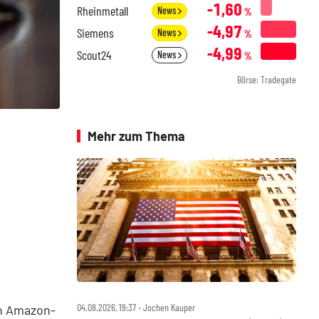
-1,60
Rheinmetall
News
%
-4,97
Siemens
News
%
-4,99
Scout24
News
%
Börse: Tradegate
Mehr zum Thema
04.08.2026, 19:37 ‧ Jochen Kauper
in Amazon-