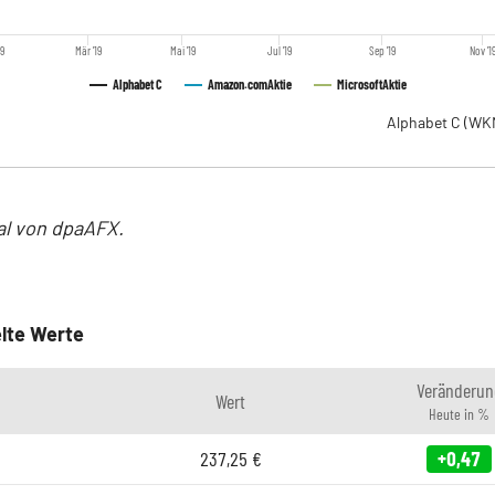
19
Mär '19
Mai '19
Jul '19
Sep '19
Nov '1
Alphabet C
Amazon.com
Aktie
Microsoft
Aktie
Alphabet C
(WK
al von dpaAFX.
lte Werte
Veränderun
Wert
Heute in %
237,25
€
+0,47