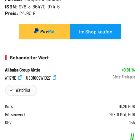
ISBN:
978-3-86470-974-6
Preis:
24,90 €
Im Shop kaufen
Behandelter Wert
Alibaba Group Aktie
+0,91
%
A117ME
US01609W1027
Börse:
Tradegate
Watchlist
Kurs
111,20
EUR
Börsenwert
268,11 Mrd. EUR
KGV
154