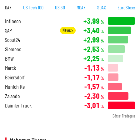
DAX
US Tech 100
US 30
MDAX
SDAX
EuroStoxx
+3,99
Infineon
%
+3,40
SAP
News
%
+2,99
Scout24
%
+2,53
Siemens
%
+2,25
BMW
%
-1,13
Merck
%
-1,17
Beiersdorf
%
-1,57
Munich Re
%
-2,30
Zalando
%
-3,01
Daimler Truck
%
Börse: Tradegate
Mehr zum Thema