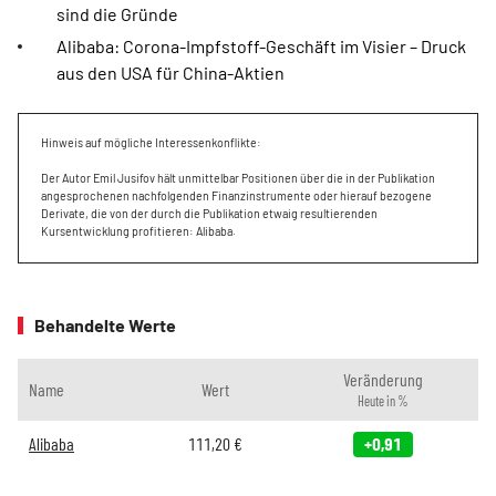
sind die Gründe
Alibaba: Corona-Impfstoff-Geschäft im Visier – Druck
aus den USA für China-Aktien
Hinweis auf mögliche Interessenkonflikte:
Der Autor Emil Jusifov hält unmittelbar Positionen über die in der Publikation
angesprochenen nachfolgenden Finanzinstrumente oder hierauf bezogene
Derivate, die von der durch die Publikation etwaig resultierenden
Kursentwicklung profitieren: Alibaba.
Behandelte Werte
Veränderung
Name
Wert
Heute in %
Alibaba
111,20
€
+0,91