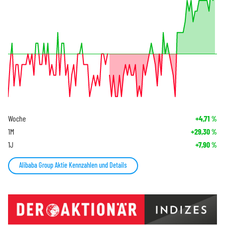
Woche
+4,71
%
1M
+29,30
%
1J
+7,90
%
Alibaba Group Aktie Kennzahlen und Details