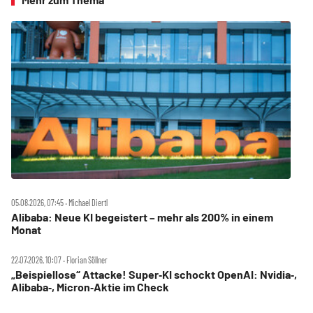
05.08.2026, 07:45 ‧ Michael Diertl
Alibaba: Neue KI begeistert – mehr als 200% in einem
Monat
22.07.2026, 10:07 ‧ Florian Söllner
„Beispiellose“ Attacke! Super‑KI schockt OpenAI: Nvidia‑,
Alibaba‑, Micron‑Aktie im Check