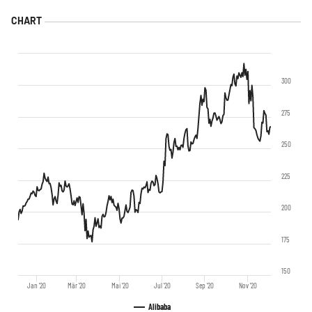
300
275
250
225
200
175
150
Jan '20
Mär '20
Mai '20
Jul '20
Sep '20
Nov '20
Alibaba