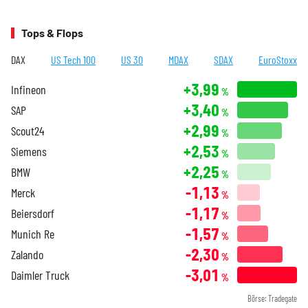
Tops & Flops
DAX
US Tech 100
US 30
MDAX
SDAX
EuroStoxx
+3,99
Infineon
%
+3,40
SAP
%
+2,99
Scout24
%
+2,53
Siemens
%
+2,25
BMW
%
-1,13
Merck
%
-1,17
Beiersdorf
%
-1,57
Munich Re
%
-2,30
Zalando
%
-3,01
Daimler Truck
%
Börse: Tradegate