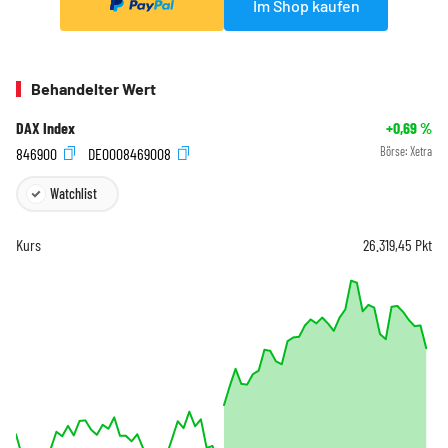
Im Shop kaufen
Behandelter Wert
DAX Index
+0,69
%
846900
DE0008469008
Börse:
Xetra
Watchlist
Kurs
26.319,45
Pkt