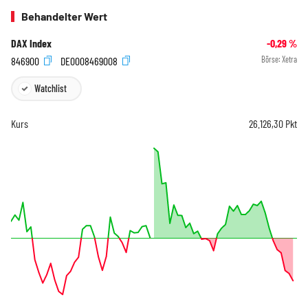
Behandelter Wert
DAX Index
-0,29
%
846900
DE0008469008
Börse:
Xetra
Watchlist
Kurs
26.126,30
Pkt