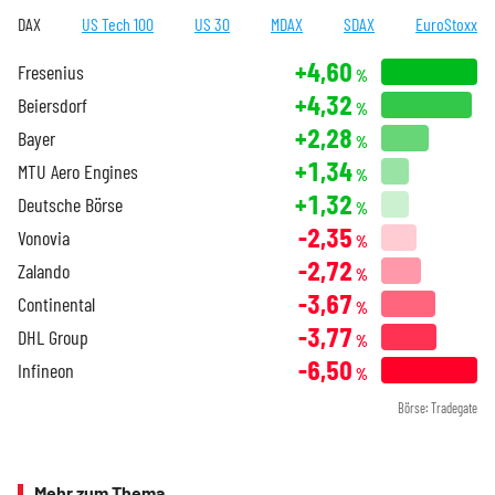
DAX
US Tech 100
US 30
MDAX
SDAX
EuroStoxx
+4,60
Fresenius
%
+4,32
Beiersdorf
%
+2,28
Bayer
%
+1,34
MTU Aero Engines
%
+1,32
Deutsche Börse
%
-2,35
Vonovia
%
-2,72
Zalando
%
-3,67
Continental
%
-3,77
DHL Group
%
-6,50
Infineon
%
Börse: Tradegate
Mehr zum Thema