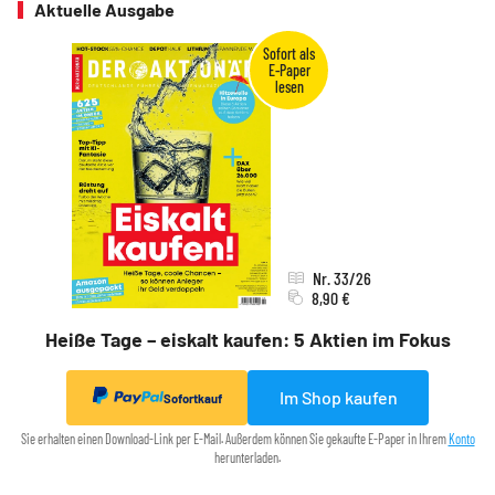
Aktuelle Ausgabe
Nr. 33/26
8,90 €
Heiße Tage – eiskalt kaufen: 5 Aktien im Fokus
Im Shop kaufen
Sofortkauf
Sie erhalten einen Download-Link per E-Mail. Außerdem können Sie gekaufte E-Paper in Ihrem
Konto
herunterladen.