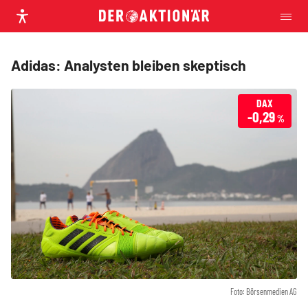
Adidas: Analysten bleiben skeptisch
DAX
-0,29
%
Foto: Börsenmedien AG