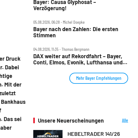
Bayer: Causa Glyphosat –
Verzögerung!
05.08.2026, 06:28 ‧ Michel Doepke
Bayer nach den Zahlen: Die ersten
Stimmen
04.08.2026, 11:35 ‧ Thomas Bergmann
DAX weiter auf Rekordfahrt – Bayer,
ter Druck
Conti, Elmos, Evonik, Lufthansa und
r. Dabei
Nordex im Check
htige
Mehr Bayer Empfehlungen
. Mit der
zuletzt
r Bankhaus
f
. Das sei
Unsere Neuerscheinungen
Alle
Neuerscheinungen
 aber
HEBELTRADER 141/26