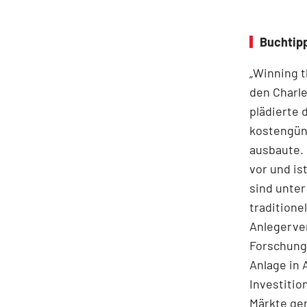
Buchtipp
„Winning t
den Charle
plädierte 
kostengüns
ausbaute. 
vor und i
sind unter
traditione
Anlegerve
Forschungs
Anlage in 
Investitio
Märkte ge