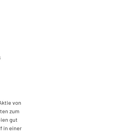
G
Aktie von
aten zum
ien gut
 in einer