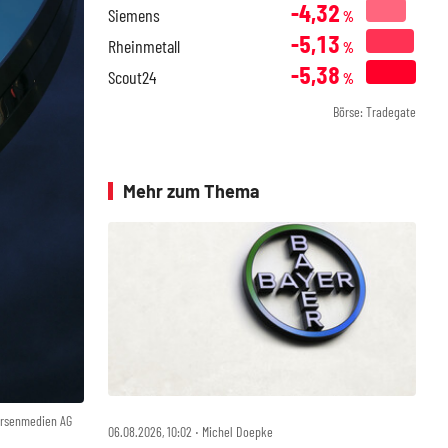
-4,32
Siemens
%
-5,13
Rheinmetall
%
-5,38
Scout24
%
Börse: Tradegate
Mehr zum Thema
örsenmedien AG
06.08.2026, 10:02 ‧ Michel Doepke