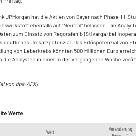
 Freitag.
k JPMorgan hat die Aktien von Bayer nach Phase-III-St
bswirkstoff ebenfalls auf "Neutral" belassen. Die Analys
aten zum Einsatz von Regorafenib (Stivarga) bei inoper
 deutliches Umsatzpotenzial. Das Erlöspotenzial von St
lung von Leberkrebs könnten 500 Millionen Euro erreic
n die Analysten in einer in der vergangenen Woche veröf
ial von dpa-AFX)
lte Werte
Veränderung
Wert
Heute in %