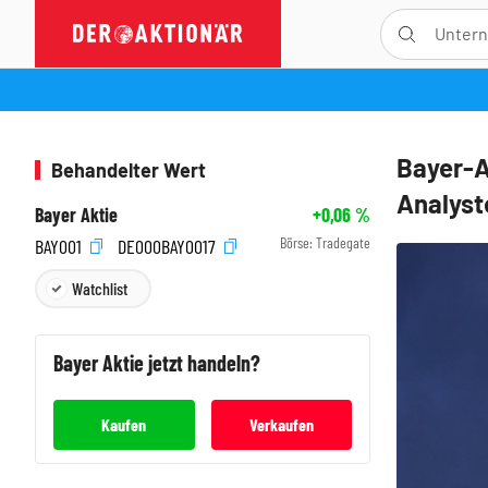
Bayer-A
Behandelter Wert
Analyst
Bayer Aktie
+0,06
%
Börse:
Tradegate
BAY001
DE000BAY0017
Watchlist
Bayer
Aktie jetzt handeln?
Kaufen
Verkaufen