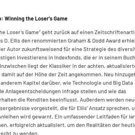
: Winning the Loser's Game
he Loser's Game“ geht zurück auf einen Zeitschriftenartik
s D. Ellis den renommierten Graham & Dodd Award erhiel
der Autor zukunftsweisend für eine Strategie des diversif
tigen Investierens in Indexfonds, die er in seinem Buch
Inzwischen liegt der Klassiker in der achten, aktualisier
st damit auf der Höhe der Zeit angekommen. Neu hinzu
 anderem Kapitel darüber, wie Technologie und Big Data
lle Anlageentscheidungen infrage stellen und wie das
rhalten die Renditen beeinflusst. Außerdem werden neu
ergebnisse vorgestellt, die für Ellis’ Ansatz sprechen, 
Anleihen wird gewarnt. Ein umfassender Leitfaden für lan
nen, erfolgreich aktualisiert, um den Realitäten der heut
recht zu werden.