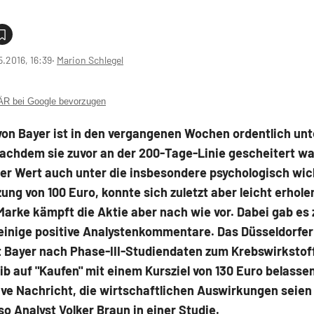
5.2016, 16:39
‧
Marion Schlegel
 bei Google bevorzugen
von Bayer ist in den vergangenen Wochen ordentlich un
achdem sie zuvor an der 200-Tage-Linie gescheitert wa
der Wert auch unter die insbesondere psychologisch wic
ung von 100 Euro, konnte sich zuletzt aber leicht erholen
arke kämpft die Aktie aber nach wie vor. Dabei gab es 
einige positive Analystenkommentare. Das Düsseldorfe
 Bayer nach Phase-III-Studiendaten zum Krebswirkstof
b auf "Kaufen" mit einem Kursziel von 130 Euro belassen
ive Nachricht, die wirtschaftlichen Auswirkungen seien
so Analyst Volker Braun in einer Studie.