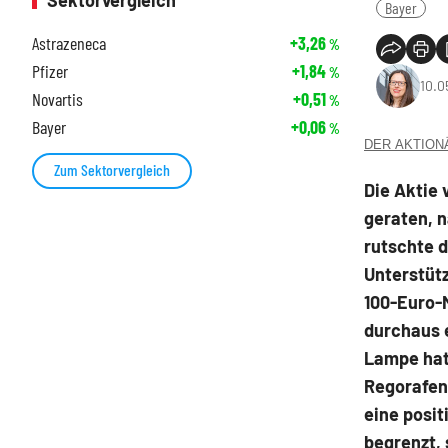
Sektorvergleich
Bayer
Astrazeneca
+3,26
%
Pfizer
+1,84
%
10.0
Novartis
+0,51
%
Bayer
+0,06
%
DER AKTIONÄR
Zum Sektorvergleich
Die Aktie 
geraten, n
rutschte 
Unterstütz
100-Euro-M
durchaus 
Lampe hat
Regorafeni
eine posit
begrenzt, 