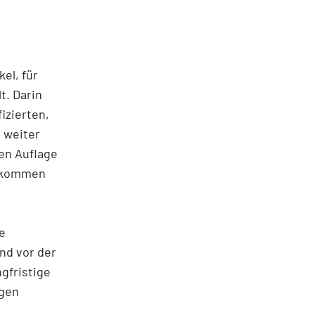
el, für
t. Darin
izierten,
 weiter
ten Auflage
gekommen
e
und vor der
gfristige
igen