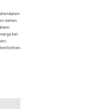
udiendaten
ten sehen
ablem
ivarga bei
hen,
fentlichten