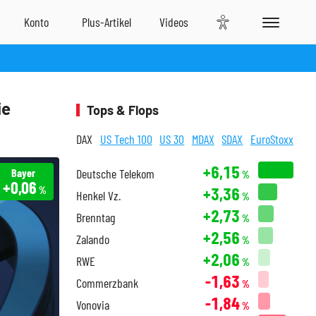
ie
Tops & Flops
DAX
US Tech 100
US 30
MDAX
SDAX
EuroStoxx
+6,15
Bayer
Deutsche Telekom
%
+0,06
+3,36
%
Henkel Vz.
%
+2,73
Brenntag
%
+2,56
Zalando
%
+2,06
RWE
%
-1,63
Commerzbank
%
-1,84
Vonovia
%