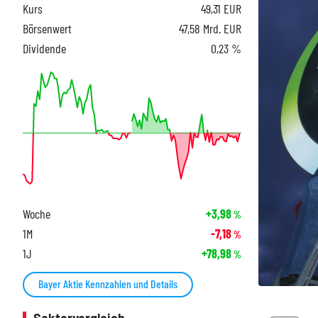
Kurs
49,31
EUR
Börsenwert
47,58 Mrd. EUR
Dividende
0,23 %
Woche
+3,98
%
1M
-7,18
%
1J
+78,98
%
Bayer Aktie Kennzahlen und Details