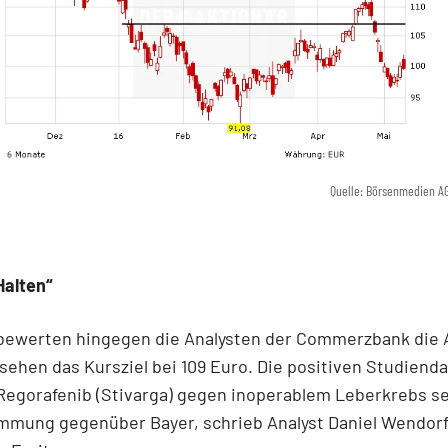
Quelle: Börsenmedien A
Halten“
 bewerten hingegen die Analysten der Commerzbank die 
 sehen das Kursziel bei 109 Euro. Die positiven Studiend
Regorafenib (Stivarga) gegen inoperablem Leberkrebs se
immung gegenüber Bayer, schrieb Analyst Daniel Wendorff