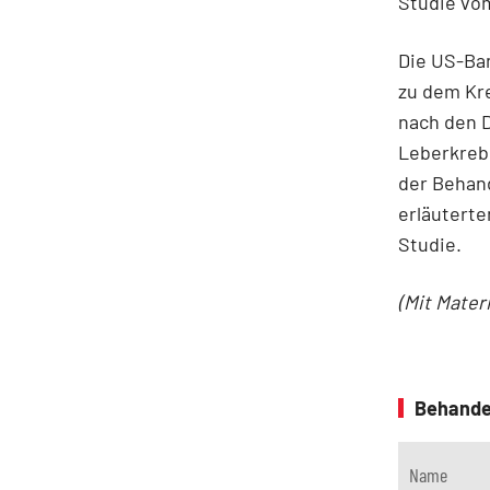
Studie vom
Die US-Ban
zu dem Kre
nach den D
Leberkrebs
der Behand
erläuterte
Studie.
(Mit Mater
Behande
Name