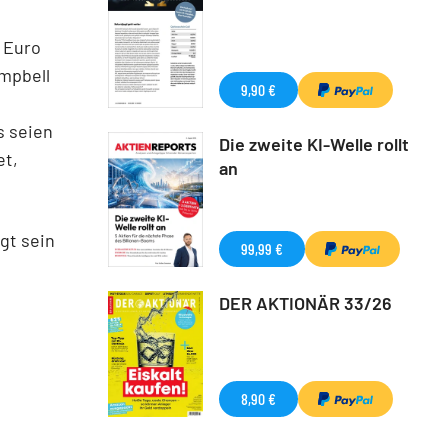
5 Euro
ampbell
9,90 €
s seien
Die zweite KI-Welle rollt
et,
an
gt sein
99,99 €
DER AKTIONÄR 33/26
8,90 €