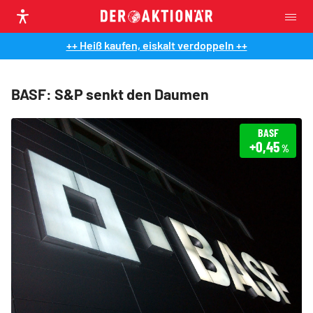
++ Heiß kaufen, eiskalt verdoppeln ++
BASF: S&P senkt den Daumen
BASF
+0,45
%