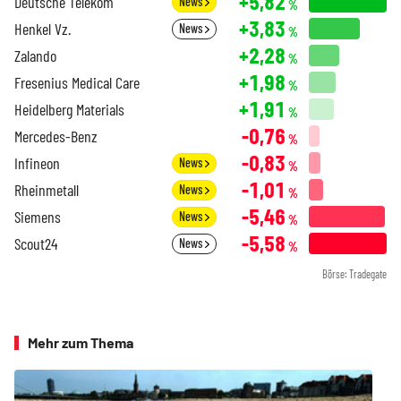
+5,82
Deutsche Telekom
News
%
+3,83
Henkel Vz.
News
%
+2,28
Zalando
%
+1,98
Fresenius Medical Care
%
+1,91
Heidelberg Materials
%
-0,76
Mercedes-Benz
%
-0,83
Infineon
News
%
-1,01
Rheinmetall
News
%
-5,46
Siemens
News
%
-5,58
Scout24
News
%
Börse: Tradegate
Mehr zum Thema