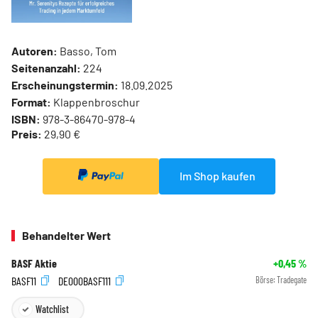
Autoren:
Basso, Tom
Seitenanzahl:
224
Erscheinungstermin:
18.09.2025
Format:
Klappenbroschur
ISBN:
978-3-86470-978-4
Preis:
29,90 €
Im Shop kaufen
Behandelter Wert
BASF Aktie
+0,45
%
BASF11
DE000BASF111
Börse:
Tradegate
Watchlist