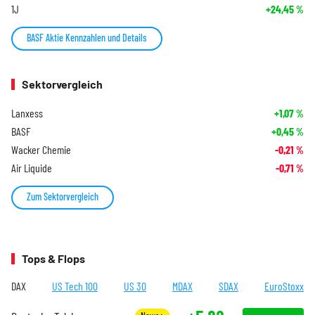
1J
+24,45
%
BASF Aktie Kennzahlen und Details
Sektorvergleich
Lanxess
+1,07
%
BASF
+0,45
%
Wacker Chemie
-0,21
%
Air Liquide
-0,71
%
Zum Sektorvergleich
Tops & Flops
DAX
US Tech 100
US 30
MDAX
SDAX
EuroStoxx