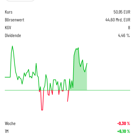
Kurs
50,95
EUR
Börsenwert
44,60 Mrd. EUR
KGV
8
Dividende
4,46 %
Woche
-0,30
%
1M
+6,10
%