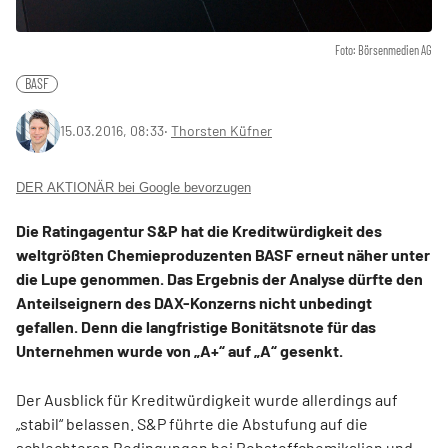
Foto: Börsenmedien AG
BASF
15.03.2016, 08:33
‧
Thorsten Küfner
DER AKTIONÄR bei Google bevorzugen
Die Ratingagentur S&P hat die Kreditwürdigkeit des
weltgrößten Chemieproduzenten BASF erneut näher unter
die Lupe genommen. Das Ergebnis der Analyse dürfte den
Anteilseignern des DAX-Konzerns nicht unbedingt
gefallen. Denn die langfristige Bonitätsnote für das
Unternehmen wurde von „A+“ auf „A“ gesenkt.
Der Ausblick für Kreditwürdigkeit wurde allerdings auf
„stabil“ belassen. S&P führte die Abstufung auf die
schlechteren Bedingungen bei Rohstoffchemikalien und