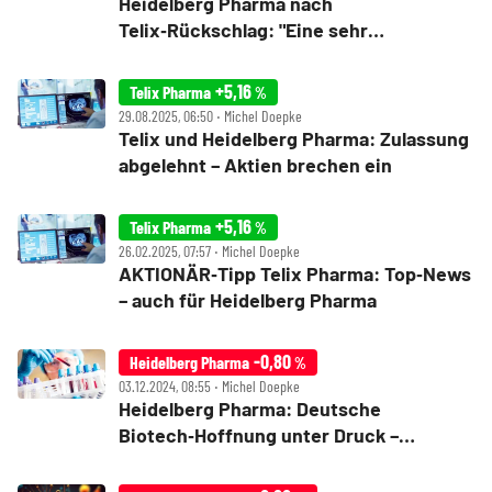
Heidelberg Pharma nach
Telix‑Rückschlag: "Eine sehr
enttäuschende Nachricht"
+5,16
Telix Pharma
%
29.08.2025, 06:50 ‧ Michel Doepke
Telix und Heidelberg Pharma: Zulassung
abgelehnt – Aktien brechen ein
+5,16
Telix Pharma
%
26.02.2025, 07:57 ‧ Michel Doepke
AKTIONÄR‑Tipp Telix Pharma: Top‑News
– auch für Heidelberg Pharma
-0,80
Heidelberg Pharma
%
03.12.2024, 08:55 ‧ Michel Doepke
Heidelberg Pharma: Deutsche
Biotech‑Hoffnung unter Druck –
"mehrere Gründe"