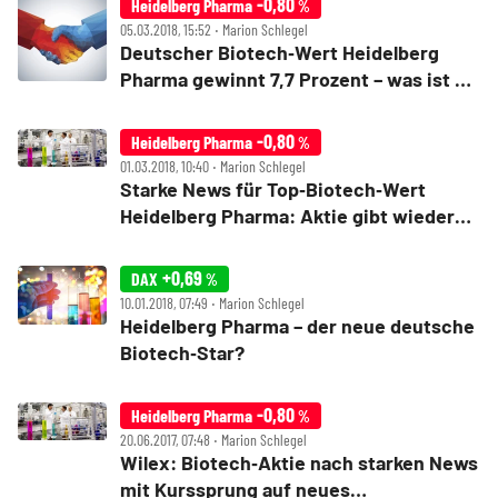
-0,80
Heidelberg Pharma
%
05.03.2018, 15:52 ‧ Marion Schlegel
Deutscher Biotech‑Wert Heidelberg
Pharma gewinnt 7,7 Prozent – was ist da
los?
-0,80
Heidelberg Pharma
%
01.03.2018, 10:40 ‧ Marion Schlegel
Starke News für Top‑Biotech‑Wert
Heidelberg Pharma: Aktie gibt wieder
Gas
+0,69
DAX
%
10.01.2018, 07:49 ‧ Marion Schlegel
Heidelberg Pharma – der neue deutsche
Biotech‑Star?
-0,80
Heidelberg Pharma
%
20.06.2017, 07:48 ‧ Marion Schlegel
Wilex: Biotech‑Aktie nach starken News
mit Kurssprung auf neues