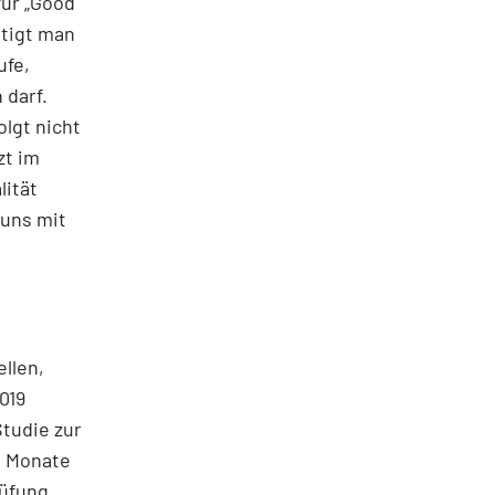
für „Good
ötigt man
ufe,
 darf.
olgt nicht
zt im
lität
 uns mit
llen,
019
tudie zur
ei Monate
rüfung