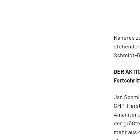
Näheres z
stehenden
Schmidt-B
DER AKTIO
Fortschri
Jan Schmid
GMP-Herste
Amanitin c
der größte
mehr aus d