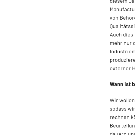
diesem Ja
Manufactur
von Behörd
Qualitätss
Auch dies 
mehr nur d
Indus­trie
produziere
externer H
Wann ist b
Wir wollen
sodass wir
rechnen kö
Beurteilun
dauern und