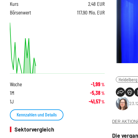
Kurs
2,48
EUR
Börsenwert
117,90 Mio. EUR
Heidelberg
Woche
-1,99
%
1M
-5,38
%
1J
-41,57
%
23.1
Kennzahlen und Details
DER AKTIONÄR
Sektorvergleich
Die verga