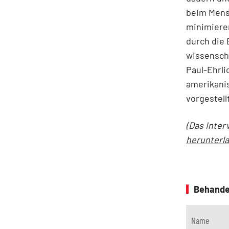
beim Mens
minimiere
durch die 
wissenscha
Paul-Ehrli
amerikani
vorgestell
(Das Inter
herunterl
Behande
Name