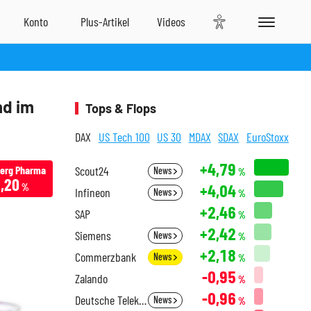
nd im
Tops & Flops
DAX
US Tech 100
US 30
MDAX
SDAX
EuroStoxx
+4,79
berg Pharma
Scout24
News
%
1,20
+4,04
%
Infineon
News
%
+2,46
SAP
%
+2,42
Siemens
News
%
+2,18
Commerzbank
News
%
-0,95
Zalando
%
-0,96
Deutsche Telekom
News
%