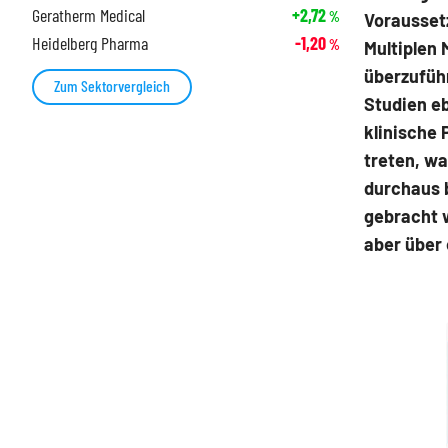
Geratherm Medical
+2,72
%
Vorausset
Heidelberg Pharma
-1,20
%
Multiplen 
überzuführ
Zum Sektorvergleich
Studien eb
klinische 
treten, wa
durchaus b
gebracht w
aber über