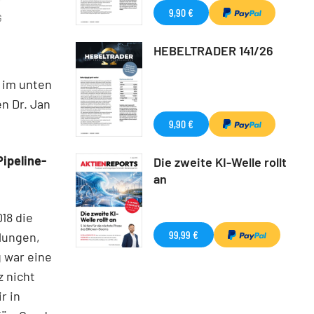
9,90 €
G
HEBELTRADER 141/26
 im unten
n Dr. Jan
9,90 €
ipeline-
Die zweite KI-Welle rollt
an
18 die
99,99 €
lungen,
g war eine
z nicht
r in