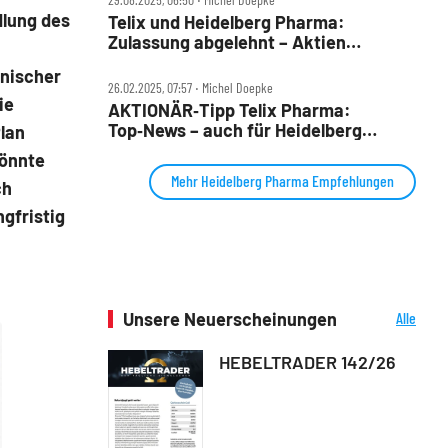
dlung des
Telix und Heidelberg Pharma:
Zulassung abgelehnt – Aktien
brechen ein
inischer
26.02.2025, 07:57 ‧ Michel Doepke
ie
AKTIONÄR‑Tipp Telix Pharma:
Top‑News – auch für Heidelberg
Plan
Pharma
könnte
Mehr Heidelberg Pharma Empfehlungen
ch
ngfristig
Unsere Neuerscheinungen
Alle
Neuerscheinungen
HEBELTRADER 142/26