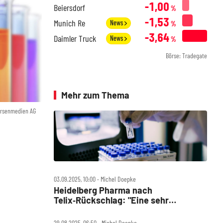
-1,00
Beiersdorf
%
-1,53
Munich Re
News
%
-3,64
Daimler Truck
News
%
Börse: Tradegate
Mehr zum Thema
örsenmedien AG
03.09.2025, 10:00 ‧ Michel Doepke
Heidelberg Pharma nach
Telix‑Rückschlag: "Eine sehr
enttäuschende Nachricht"
29.08.2025, 06:50 ‧ Michel Doepke