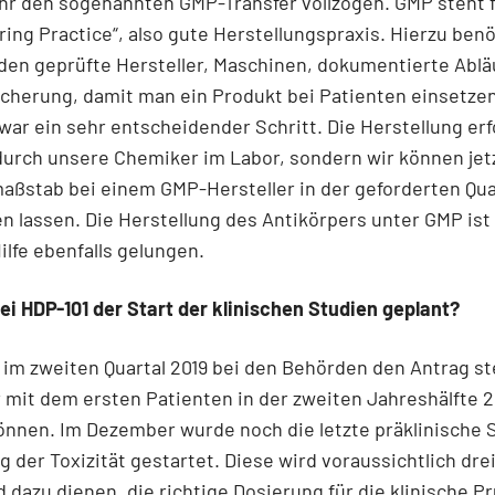
hr den sogenannten GMP-Transfer vollzogen. GMP steht 
ing Practice“, also gute Herstellungspraxis. Hierzu ben
en geprüfte Hersteller, Maschinen, dokumentierte Ablä
icherung, damit man ein Produkt bei Patienten einsetzen
war ein sehr entscheidender Schritt. Die Herstellung erf
urch unsere Chemiker im Labor, sondern wir können jet
maßstab bei einem GMP-Hersteller in der geforderten Qua
n lassen. Die Herstellung des Antikörpers unter GMP ist
ilfe ebenfalls gelungen.
ei HDP-101 der Start der klinischen Studien geplant?
 im zweiten Quartal 2019 bei den Behörden den Antrag ste
 mit dem ersten Patienten in der zweiten Jahreshälfte 2
nnen. Im Dezember wurde noch die letzte präklinische S
g der Toxizität gestartet. Diese wird voraussichtlich dr
 dazu dienen, die richtige Dosierung für die klinische P