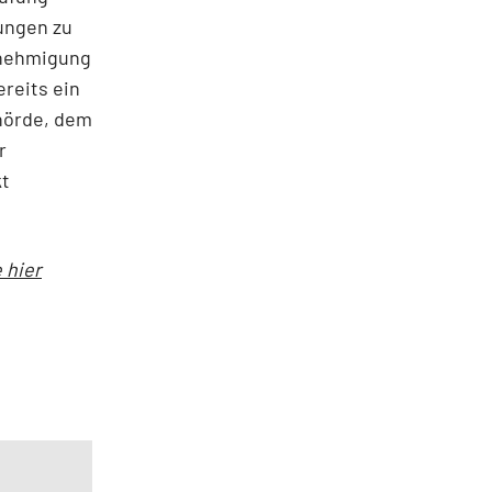
ungen zu
enehmigung
ereits ein
ehörde, dem
r
kt
 hier