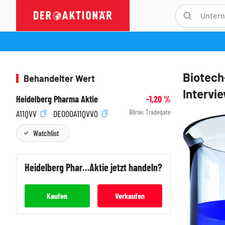
Biotech
Behandelter Wert
Intervie
Heidelberg Pharma Aktie
-1,20
%
Börse:
Tradegate
A11QVV
DE000A11QVV0
Watchlist
Heidelberg Pharma
Aktie jetzt handeln?
Kaufen
Verkaufen