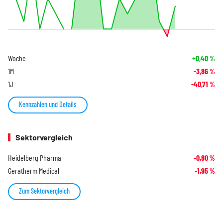
Woche
+0,40
%
1M
-3,86
%
1J
-40,71
%
Kennzahlen und Details
Sektorvergleich
Heidelberg Pharma
-0,80
%
Geratherm Medical
-1,95
%
Zum Sektorvergleich