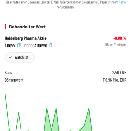
Sie erhalten einen Download-Link per E-Mail. Außerdem können Sie gekaufte E-Paper in Ihrem
Konto
herunterladen.
Behandelter Wert
Heidelberg Pharma Aktie
-0,80
%
A11QVV
DE000A11QVV0
Börse:
Tradegate
Watchlist
Kurs
2,46
EUR
Börsenwert
116,96 Mio. EUR