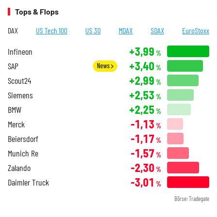
Tops & Flops
DAX
US Tech 100
US 30
MDAX
SDAX
EuroStoxx
+3,99
Infineon
%
+3,40
SAP
News
%
+2,99
Scout24
%
+2,53
Siemens
%
+2,25
BMW
%
-1,13
Merck
%
-1,17
Beiersdorf
%
-1,57
Munich Re
%
-2,30
Zalando
%
-3,01
Daimler Truck
%
Börse: Tradegate