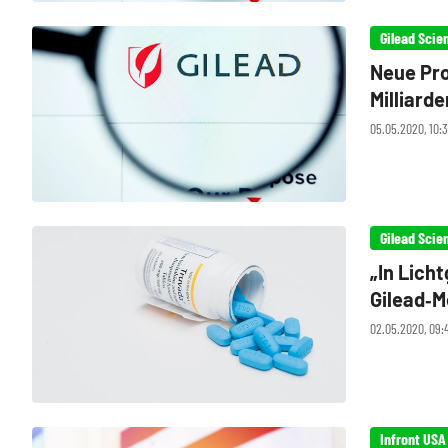
Gilead Scie
Neue Pro
Milliard
05.05.2020, 10:3
Gilead Scie
„In Lich
Gilead‑M
Remdesi
02.05.2020, 09:4