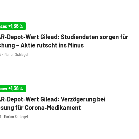
+1,36
nces
%
‑Depot‑Wert Gilead: Studiendaten sorgen für
hung – Aktie rutscht ins Minus
8 ‧ Marion Schlegel
+1,36
nces
%
‑Depot‑Wert Gilead: Verzögerung bei
ssung für Corona‑Medikament
0 ‧ Marion Schlegel