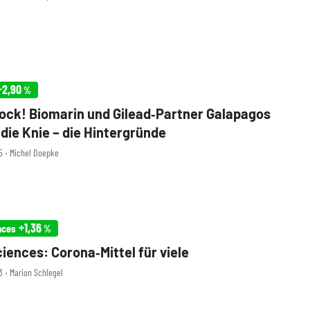
+2,90
%
ck! Biomarin und Gilead‑Partner Galapagos
 die Knie – die Hintergründe
55 ‧ Michel Doepke
+1,36
nces
%
ciences: Corona‑Mittel für viele
3 ‧ Marion Schlegel