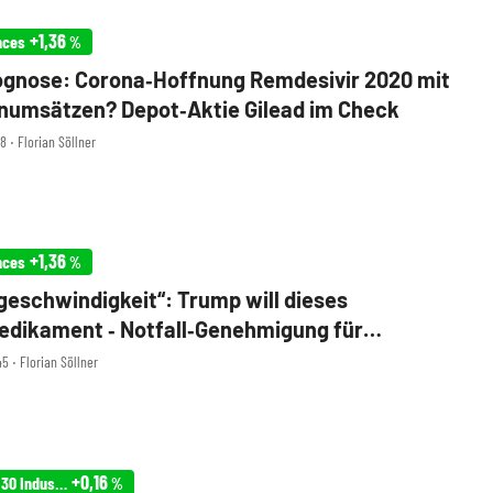
+1,36
nces
%
gnose: Corona‑Hoffnung Remdesivir 2020 mit
enumsätzen? Depot‑Aktie Gilead im Check
8 ‧ Florian Söllner
+1,36
nces
%
tgeschwindigkeit“: Trump will dieses
edikament ‑ Notfall‑Genehmigung für
vir
5 ‧ Florian Söllner
+0,16
Infront USA 30 Industrial
%