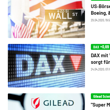
US‑Börse
Boeing, 
29.04.2020, 19:
+0,69
DAX
DAX mit 
sorgt fü
24.04.2020, 07:1
Gilead Scie
"Super M