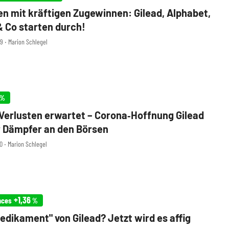
n mit kräftigen Zugewinnen: Gilead, Alphabet,
& Co starten durch!
59 ‧ Marion Schlegel
%
Verlusten erwartet – Corona‑Hoffnung Gilead
r Dämpfer an den Börsen
0 ‧ Marion Schlegel
+1,36
nces
%
edikament" von Gilead? Jetzt wird es affig