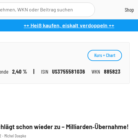
++ Heiß kaufen, eiskalt verdoppeln ++
Kurs + Chart
ende
2,40 %
ISIN
US3755581036
WKN
885823
chlägt schon wieder zu – Milliarden‑Übernahme!
12 ‧ Michel Doepke