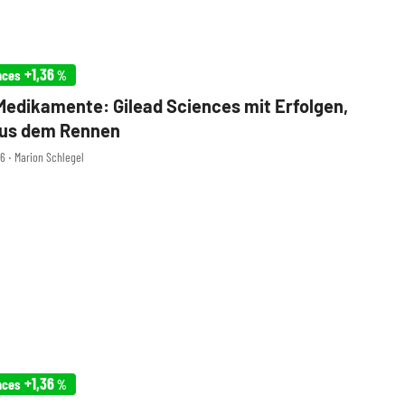
+1,36
nces
%
edikamente: Gilead Sciences mit Erfolgen,
aus dem Rennen
26 ‧ Marion Schlegel
+1,36
nces
%