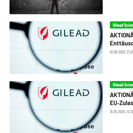
Gilead Scie
AKTIONÄR
Enttäusc
01.06.2020, 21:3
Gilead Scie
AKTIONÄR
EU‑Zula
31.05.2020, 12:3