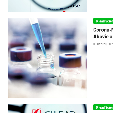
Gilead Scie
Corona‑M
Abbvie 
06.07.2020, 08:
Gilead Scie