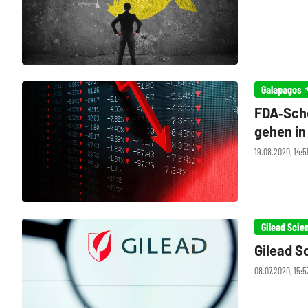
Galapagos
FDA‑Scho
gehen in
19.08.2020, 14:
Gilead Scie
Gilead S
08.07.2020, 15:5