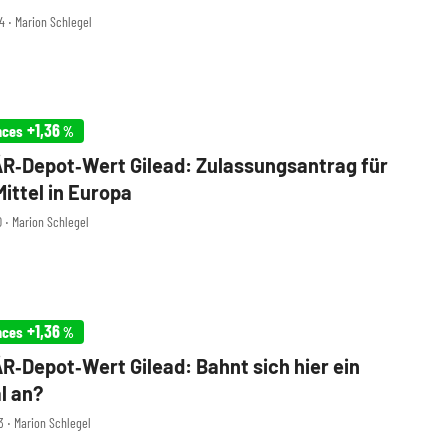
4 ‧ Marion Schlegel
+1,36
nces
%
‑Depot‑Wert Gilead: Zulassungsantrag für
ittel in Europa
0 ‧ Marion Schlegel
+1,36
nces
%
‑Depot‑Wert Gilead: Bahnt sich hier ein
l an?
3 ‧ Marion Schlegel