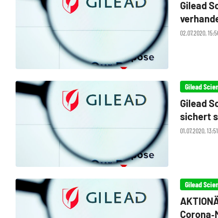
Gilead S
verhande
02.07.2020, 15:5
Gilead Scie
Gilead S
sichert 
01.07.2020, 13:5
Gilead Scie
AKTIONÄR
Corona‑M