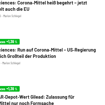
ciences: Corona‑Mittel heiß begehrt – jetzt
lt auch die EU
6 ‧ Marion Schlegel
+1,36
nces
%
ciences: Run auf Corona‑Mittel – US‑Regierung
sich Großteil der Produktion
1 ‧ Marion Schlegel
+1,36
nces
%
‑Depot‑Wert Gilead: Zulassung für
ittel nur noch Formsache