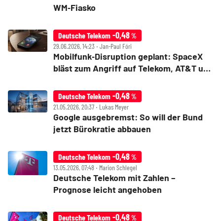
WM‑Fiasko
-0,48
Deutsche Telekom
%
29.06.2026, 14:23 ‧ Jan-Paul Fóri
Mobilfunk‑Disruption geplant: SpaceX
bläst zum Angriff auf Telekom, AT&T und
Co
-0,48
Deutsche Telekom
%
21.05.2026, 20:37 ‧ Lukas Meyer
Google ausgebremst: So will der Bund
jetzt Bürokratie abbauen
-0,48
Deutsche Telekom
%
13.05.2026, 07:48 ‧ Marion Schlegel
Deutsche Telekom mit Zahlen –
Prognose leicht angehoben
-0,48
Deutsche Telekom
%