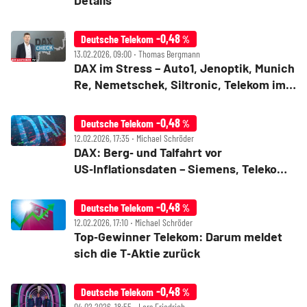
Details
-0,48
Deutsche Telekom
%
13.02.2026, 09:00 ‧ Thomas Bergmann
DAX im Stress – Auto1, Jenoptik, Munich
Re, Nemetschek, Siltronic, Telekom im
Check
-0,48
Deutsche Telekom
%
12.02.2026, 17:35 ‧ Michael Schröder
DAX: Berg‑ und Talfahrt vor
US‑Inflationsdaten – Siemens, Telekom
und Heidelberg Materials im Fokus
-0,48
Deutsche Telekom
%
12.02.2026, 17:10 ‧ Michael Schröder
Top‑Gewinner Telekom: Darum meldet
sich die T‑Aktie zurück
-0,48
Deutsche Telekom
%
04.02.2026, 18:55 ‧ Lars Friedrich