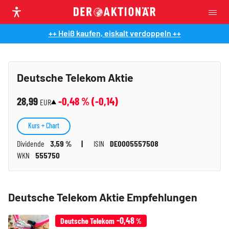
++ Heiß kaufen, eiskalt verdoppeln ++
Deutsche Telekom Aktie
28,99
-0,48
% (
-0,14
)
EUR
Kurs + Chart
Dividende
3,59 %
ISIN
DE0005557508
WKN
555750
Deutsche Telekom Aktie Empfehlungen
-0,48
Deutsche Telekom
%