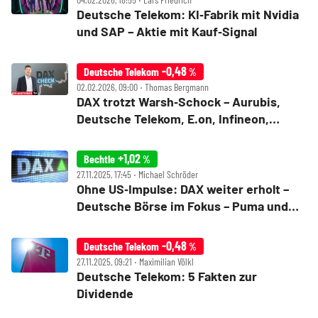
Deutsche Telekom: KI‑Fabrik mit Nvidia
und SAP – Aktie mit Kauf‑Signal
-0,48
Deutsche Telekom
%
02.02.2026, 09:00 ‧ Thomas Bergmann
DAX trotzt Warsh‑Schock – Aurubis,
Deutsche Telekom, E.on, Infineon,
Nemetschek, Rheinmetall, Vonovia im
Check
+1,02
Bechtle
%
27.11.2025, 17:45 ‧ Michael Schröder
Ohne US‑Impulse: DAX weiter erholt –
Deutsche Börse im Fokus – Puma und
Bechtle gefragt
-0,48
Deutsche Telekom
%
27.11.2025, 09:21 ‧ Maximilian Völkl
Deutsche Telekom: 5 Fakten zur
Dividende