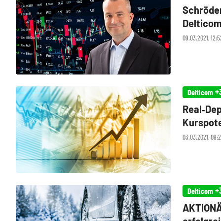
Schröder
Delticom
für jede
09.03.2021, 12:
+
Delticom
Real‑Dep
Kurspote
03.03.2021, 09:
+
Delticom
AKTIONÄ