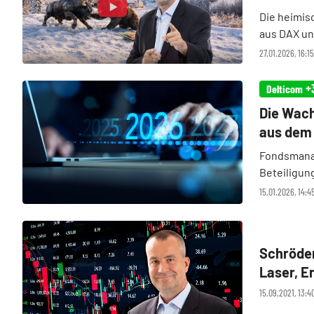
Die heimis
aus DAX un
dritten Rei
27.01.2026, 16:1
Neues, wora
+
Delticom
Die Wacht
aus dem
Fondsmana
Beteiligun
fragte dah
15.01.2026, 14:4
für das Jah
Schröder
Laser, E
Hintergr
15.09.2021, 13:4