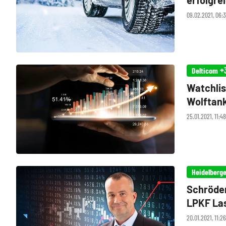
erfolgre
09.02.2021, 06:
+
Delticom
Watchlis
Wolftank
25.01.2021, 11:4
Heidelberge
Schröder
LPKF Las
Chancen 
20.01.2021, 11:2