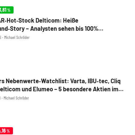
3,81
%
R‑Hot‑Stock Delticom: Heiße
nd‑Story – Analysten sehen bis 100%
nce
26 ‧ Michael Schröder
s Nebenwerte‑Watchlist: Varta, IBU‑tec, Cliq
 Delticom und Elumeo – 5 besondere Aktien im
1 ‧ Michael Schröder
,16
%