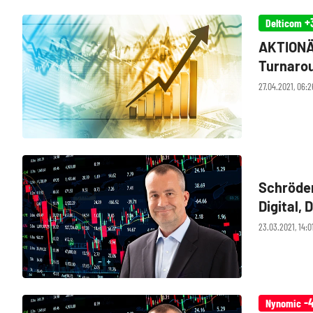
+
Delticom
AKTIONÄ
Turnarou
Kurscha
27.04.2021, 06:
Schröder
Digital,
Fokus
23.03.2021, 14:0
-4
Nynomic