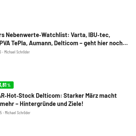
s Nebenwerte‑Watchlist: Varta, IBU‑tec,
 PVA TePla, Aumann, Delticom – geht hier noch
56 ‧ Michael Schröder
3,81
%
R‑Hot‑Stock Delticom: Starker März macht
 mehr – Hintergründe und Ziele!
45 ‧ Michael Schröder