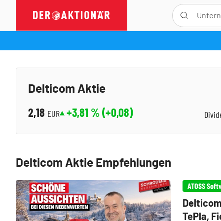
Delticom Aktie
2,18
+3,81
% (
+0,08
)
EUR
Divid
Delticom Aktie Empfehlungen
ATOSS Soft
Delticom
TePla, Fi