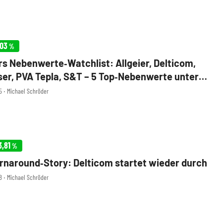
,03
%
s Nebenwerte‑Watchlist: Allgeier, Delticom,
er, PVA Tepla, S&T – 5 Top‑Nebenwerte unter
05 ‧ Michael Schröder
3,81
%
rnaround‑Story: Delticom startet wieder durch
08 ‧ Michael Schröder