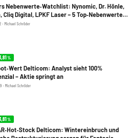
s Nebenwerte‑Watchlist: Nynomic, Dr. Hönle,
, Cliq Digital, LPKF Laser – 5 Top‑Nebenwerte
s Depot
52 ‧ Michael Schröder
3,81
%
ot‑Wert Delticom: Analyst sieht 100%
nzial – Aktie springt an
29 ‧ Michael Schröder
3,81
%
R‑Hot‑Stock Delticom: Wintereinbruch und