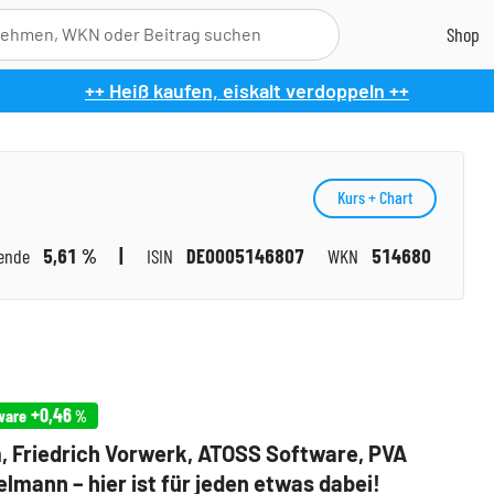
++ Heiß kaufen, eiskalt verdoppeln ++
Kurs + Chart
ende
5,61 %
ISIN
DE0005146807
WKN
514680
+0,46
ware
%
, Friedrich Vorwerk, ATOSS Software, PVA
elmann – hier ist für jeden etwas dabei!