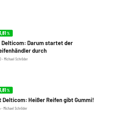
3,81
%
 Delticom: Darum startet der
eifenhändler durch
00 ‧ Michael Schröder
3,81
%
 Delticom: Heißer Reifen gibt Gummi!
4 ‧ Michael Schröder