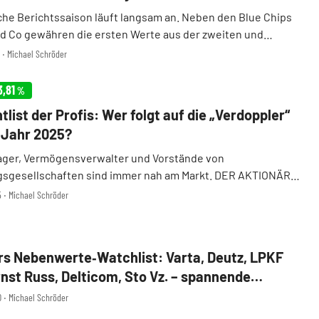
che Berichtssaison läuft langsam an. Neben den Blue Chips
d Co gewähren die ersten Werte aus der zweiten und
he einen Einblick in die operative Entwicklung. Was gibt es
5 ‧ Michael Schröder
uf können sich die Anleger im laufe ...
3,81
%
list der Profis: Wer folgt auf die „Verdoppler“
 Jahr 2025?
ger, Vermögensverwalter und Vorstände von
gsgesellschaften sind immer nah am Markt. DER AKTIONÄR
er nach, welche Small und Mid Caps Caps die Börsenprofis
5 ‧ Michael Schröder
r 2026 auf ihrer Watchlist haben. Die Aktien, die vo ...
s Nebenwerte‑Watchlist: Varta, Deutz, LPKF
rnst Russ, Delticom, Sto Vz. – spannende
ünde, aktuelle Ziele!
0 ‧ Michael Schröder