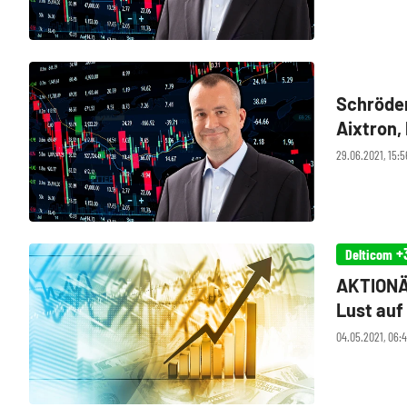
Schröder
Aixtron,
mehr?
29.06.2021, 15:
+
Delticom
AKTIONÄ
Lust auf
04.05.2021, 06: