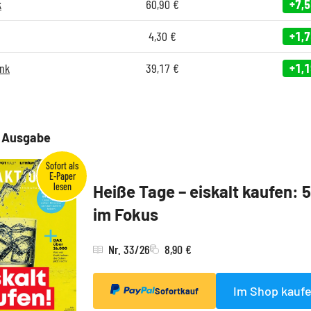
k
60,90
€
+7,
4,30
€
+1,
nk
39,17
€
+1,
e Ausgabe
Heiße Tage – eiskalt kaufen: 
im Fokus
Nr. 33/26
8,90 €
Im Shop kauf
Sofortkauf