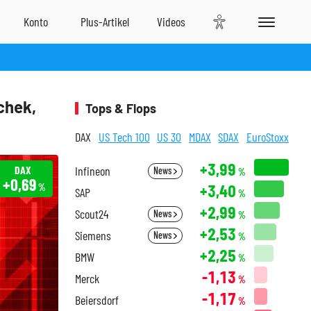
chek,
Tops & Flops
DAX
US Tech 100
US 30
MDAX
SDAX
EuroStoxx
+3,99
DAX
Infineon
News
%
+0,69
+3,40
%
SAP
%
+2,99
Scout24
News
%
+2,53
Siemens
News
%
+2,25
BMW
%
-1,13
Merck
%
-1,17
Beiersdorf
%