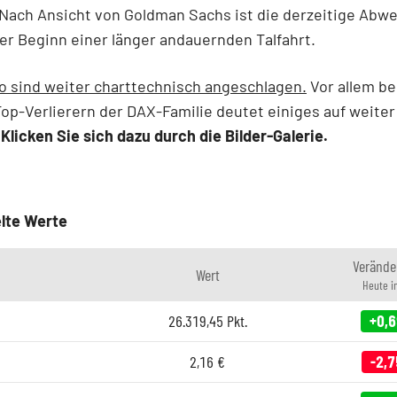
Nach Ansicht von Goldman Sachs ist die derzeitige Abw
er Beginn einer länger andauernden Talfahrt.
o sind weiter charttechnisch angeschlagen.
Vor allem be
op-Verlierern der DAX-Familie deutet einiges auf weiter
.
Klicken Sie sich dazu durch die Bilder-Galerie.
lte Werte
Verände
Wert
Heute i
26.319,45
Pkt.
+0,
2,16
€
-2,7