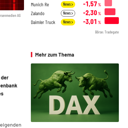
-1,57
Munich Re
News
%
-2,30
Zalando
News
%
örsenmedien AG
-3,01
Daimler Truck
News
%
Börse: Tradegate
Mehr zum Thema
 der
otenbank
es
teigenden