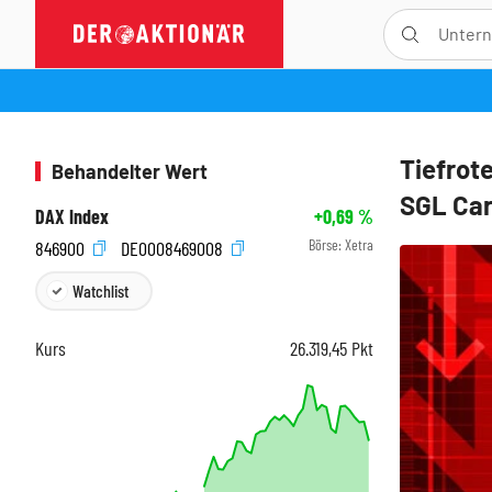
Tiefrot
Behandelter Wert
SGL Car
DAX Index
+0,69
%
Börse:
Xetra
846900
DE0008469008
Watchlist
Kurs
26.319,45
Pkt