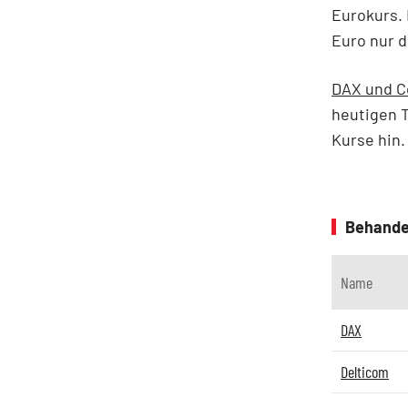
Eurokurs. 
Euro nur d
DAX und C
heutigen T
Kurse hin
Behande
Name
DAX
Delticom