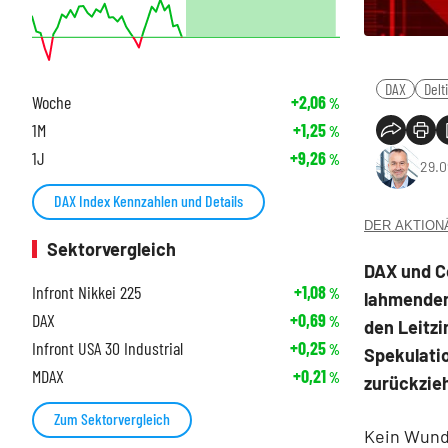
DAX
Delt
Woche
+2,06
%
1M
+1,25
%
1J
+9,26
%
29.0
DAX Index Kennzahlen und Details
DER AKTIONÄR
Sektorvergleich
DAX und C
Infront Nikkei 225
+1,08
%
lahmenden
DAX
+0,69
%
den Leitzi
Infront USA 30 Industrial
+0,25
%
Spekulati
MDAX
+0,21
%
zurückzie
Zum Sektorvergleich
Kein Wund