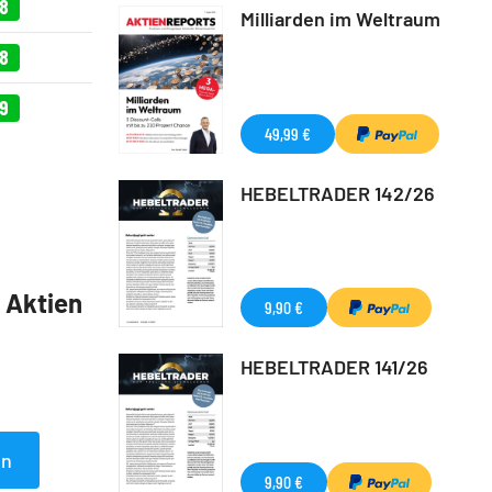
58
Milliarden im Weltraum
78
19
49,99 €
HEBELTRADER 142/26
5 Aktien
9,90 €
HEBELTRADER 141/26
en
9,90 €