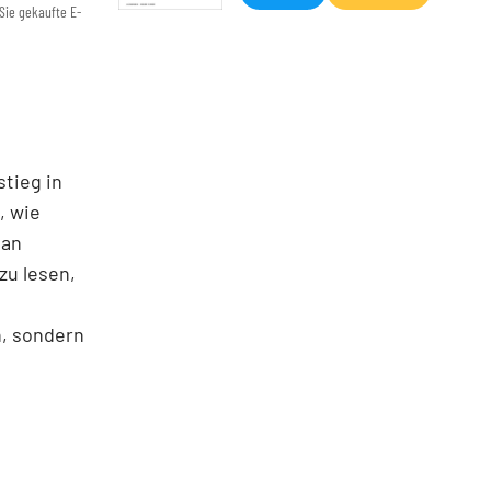
Sie gekaufte E-
stieg in
, wie
man
zu lesen,
n, sondern