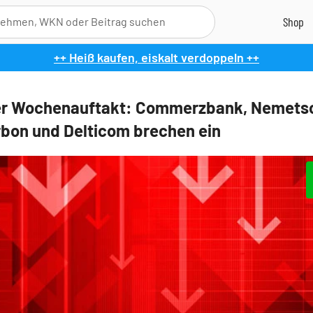
++ Heiß kaufen, eiskalt verdoppeln ++
er Wochenauftakt: Commerzbank, Nemets
bon und Delticom brechen ein