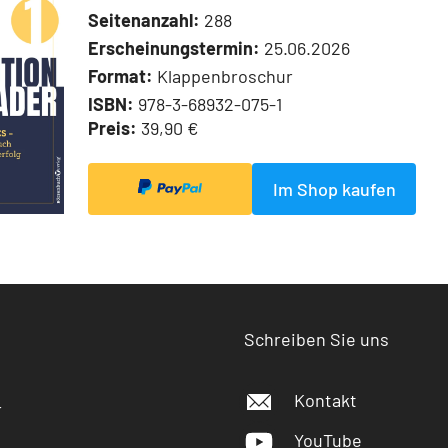
Seitenanzahl:
288
Erscheinungstermin:
25.06.2026
Format:
Klappenbroschur
ISBN:
978-3-68932-075-1
Preis:
39,90 €
Im Shop kaufen
Schreiben Sie uns
Kontakt
r
YouTube