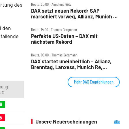
ertung des
Heute, 20:00 ‧ Annalena Götz
DAX setzt neuen Rekord: SAP
marschiert vorweg, Allianz, Munich Re
& Daimler Truck patzen
i den
Heute, 14:40 ‧ Thomas Bergmann
 fallende
Perfekte US‑Daten – DAX mit
nächstem Rekord
Heute, 09:00 ‧ Thomas Bergmann
DAX startet uneinheitlich – Allianz,
Brenntag, Lanxess, Munich Re,
Porsche SE, SUSS MicroTec im Check
Mehr DAX Empfehlungen
rung
n %
69
5
Unsere Neuerscheinungen
Alle
Neuerscheinungen