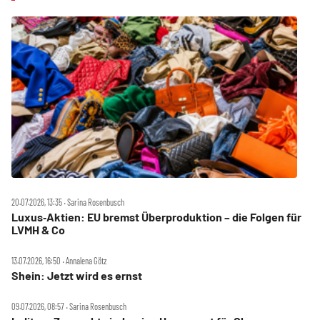
20.07.2026, 13:35 ‧ Sarina Rosenbusch
Luxus‑Aktien: EU bremst Überproduktion – die Folgen für
LVMH & Co
13.07.2026, 16:50 ‧ Annalena Götz
Shein: Jetzt wird es ernst
09.07.2026, 08:57 ‧ Sarina Rosenbusch