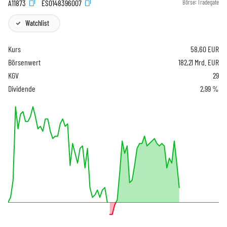
A11873
ES0148396007
Börse:
Tradegate
Watchlist
Kurs
58,60
EUR
Börsenwert
182,21 Mrd. EUR
KGV
29
Dividende
2,99 %