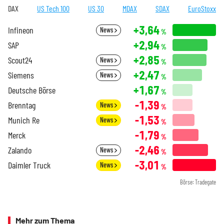
DAX
US Tech 100
US 30
MDAX
SDAX
EuroStoxx
+3,64
Infineon
News
%
+2,94
SAP
%
+2,85
Scout24
News
%
+2,47
Siemens
News
%
+1,67
Deutsche Börse
%
-1,39
Brenntag
News
%
-1,53
Munich Re
News
%
-1,79
Merck
%
-2,46
Zalando
News
%
-3,01
Daimler Truck
News
%
Börse: Tradegate
Mehr zum Thema