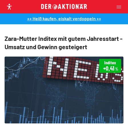
++ Heiß kaufen, eiskalt verdoppeln ++
Zara-Mutter Inditex mit gutem Jahresstart -
Umsatz und Gewinn gesteigert
Inditex
+0,41
%