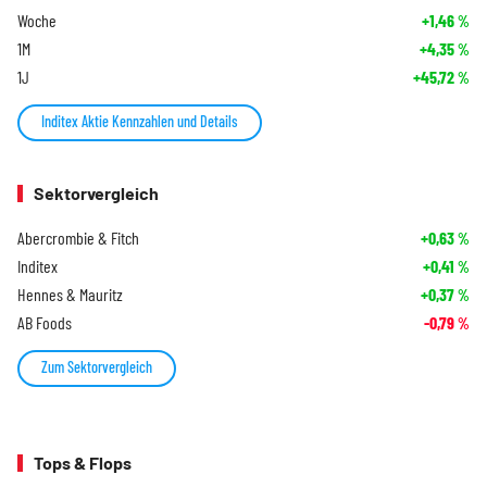
Woche
+1,46
%
1M
+4,35
%
1J
+45,72
%
Inditex Aktie Kennzahlen und Details
Sektorvergleich
Abercrombie & Fitch
+0,63
%
Inditex
+0,41
%
Hennes & Mauritz
+0,37
%
AB Foods
-0,79
%
Zum Sektorvergleich
Tops & Flops