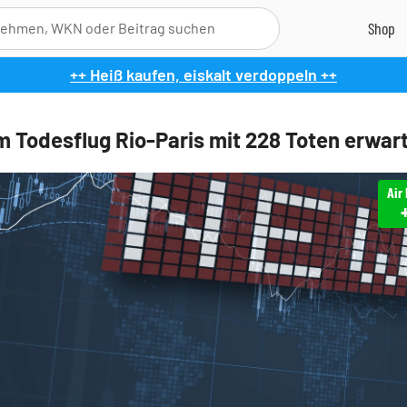
++ Heiß kaufen, eiskalt verdoppeln ++
um Todesflug Rio-Paris mit 228 Toten erwar
Air