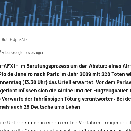
 05:50
‧ dpa-Afx
 bei Google bevorzugen
a-AFX) - Im Berufungsprozess um den Absturz eines Air
Rio de Janeiro nach Paris im Jahr 2009 mit 228 Toten w
nerstag (13.30 Uhr) das Urteil erwartet. Vor dem Paris
ericht müssen sich die Airline und der Flugzeugbauer 
 Vorwurfs der fahrlässigen Tötung verantworten. Bei d
als auch 28 Deutsche ums Leben.
ie Unternehmen in einem ersten Verfahren freigespro
rderte die Generalstaatsanwaltschaft nun eine Verurteil