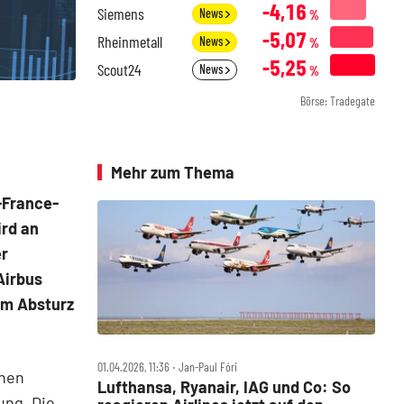
-4,16
Siemens
News
%
-5,07
Rheinmetall
News
%
-5,25
Scout24
News
%
Börse: Tradegate
Mehr zum Thema
-France-
ird an
er
Airbus
em Absturz
01.04.2026, 11:36 ‧ Jan-Paul Fóri
chen
Lufthansa, Ryanair, IAG und Co: So
ung. Die