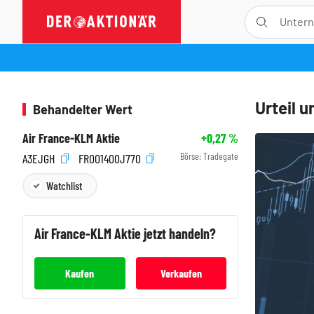
Urteil 
Behandelter Wert
Air France-KLM Aktie
+0,27
%
Börse:
Tradegate
A3EJGH
FR001400J770
Watchlist
Air France-KLM
Aktie jetzt handeln?
Kaufen
Verkaufen