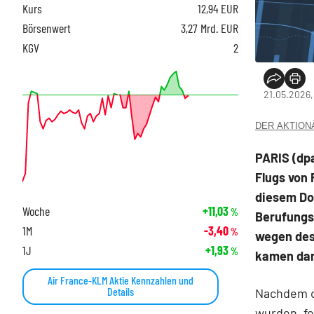
Kurs
12,94
EUR
Börsenwert
3,27 Mrd. EUR
KGV
2
21.05.2026,
DER AKTIONÄR
PARIS (dp
Flugs
von 
diesem Don
Woche
+11,03
%
Berufungsg
1M
-3,40
%
wegen des
1J
+1,93
%
kamen dam
Air France-KLM Aktie Kennzahlen und
Details
Nachdem d
wurden, fo