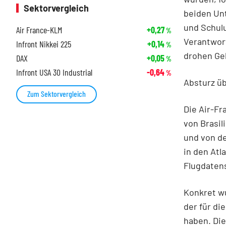
Sektorvergleich
beiden Un
und Schulu
Air France-KLM
+0,27
%
Verantwor
Infront Nikkei 225
+0,14
%
drohen Gel
DAX
+0,05
%
Infront USA 30 Industrial
-0,64
%
Absturz üb
Zum Sektorvergleich
Die Air-Fr
von Brasil
und von d
in den Atl
Flugdaten
Konkret wu
der für d
haben. Die