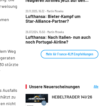
reagieren Airlines jetzt auf den
Iran‑Krieg
erweisung
20.11.2025, 16:32 ‧ Martin Mrowka
Lufthansa: Bieter‑Kampf um
ehmen
Star‑Alliance‑Partner?
26.07.2024, 15:50 ‧ Martin Mrowka
Lufthansa: Nach Italien‑ nun auch
noch Portugal‑Airline?
f dem Weg
Mehr Air France-KLM Empfehlungen
 geraten
30 stürzte
r
Unsere Neuerscheinungen
Alle
 Ausfalls
Neuerscheinungen
hätzt zu
HEBELTRADER 141/26
ten nicht