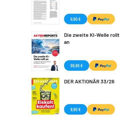
9,90 €
Die zweite KI-Welle rollt
an
99,99 €
DER AKTIONÄR 33/26
8,90 €