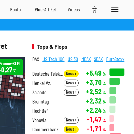
tet
Tops & Flops
DAX
US Tech 100
US 30
MDAX
SDAX
EuroStoxx
 France-KLM
+0,27
%
+5,49
Deutsche Telekom
News
%
+3,70
Henkel Vz.
News
%
+2,52
Zalando
News
%
+2,32
Brenntag
%
+2,24
Hochtief
%
-1,47
Vonovia
News
%
-1,71
Commerzbank
News
%