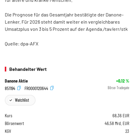
Die Prognose für das Gesamtjahr bestätigte der Danone-
Lenker. Für 2026 steht damit weiter ein vergleichbares
Umsatzplus von 3 bis 5 Prozent auf der Agenda./tav/err/stk
Quelle: dpa-AFX
Behandelter Wert
Danone Aktie
+0,12
%
851194
FR0000120644
Börse:
Tradegate
Watchlist
Kurs
68,36
EUR
Börsenwert
46,58 Mrd. EUR
KGV
23