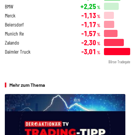
+2,25
BMW
%
-1,13
Merck
%
-1,17
Beiersdorf
%
-1,57
Munich Re
%
-2,30
Zalando
%
-3,01
Daimler Truck
%
Börse: Tradegate
Mehr zum Thema