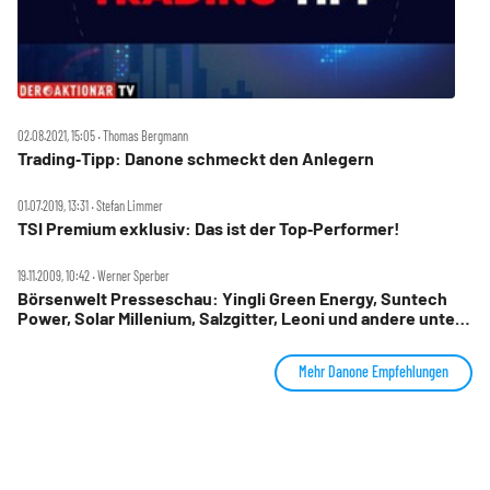
02.08.2021, 15:05 ‧ Thomas Bergmann
Trading‑Tipp: Danone schmeckt den Anlegern
01.07.2019, 13:31 ‧ Stefan Limmer
TSI Premium exklusiv: Das ist der Top‑Performer!
19.11.2009, 10:42 ‧ Werner Sperber
Börsenwelt Presseschau: Yingli Green Energy, Suntech
Power, Solar Millenium, Salzgitter, Leoni und andere unter
der Lupe
Mehr Danone Empfehlungen