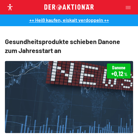
++ Heiß kaufen, eiskalt verdoppeln ++
Gesundheitsprodukte schieben Danone
zum Jahresstart an
Danone
+0,12
%