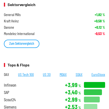
Sektorvergleich
General Mills
+1,82
%
Kraft Heinz
+0,58
%
Danone
+0,12
%
Mondelez International
-0,53
%
Zum Sektorvergleich
Tops & Flops
DAX
US Tech 100
US 30
MDAX
SDAX
EuroStoxx
+3,99
Infineon
%
+3,40
SAP
%
+2,99
Scout24
%
+2,53
Siemens
%