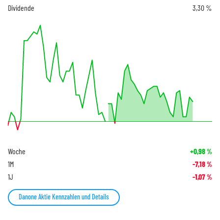
Dividende
3,30 %
Woche
+0,98
%
1M
-7,18
%
1J
-1,07
%
Danone Aktie Kennzahlen und Details