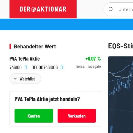
EQS-Sti
Behandelter Wert
PVA TePla Aktie
+0,07
%
Börse:
Tradegate
746100
DE0007461006
Watchlist
PVA TePla
Aktie jetzt handeln?
Kaufen
Verkaufen