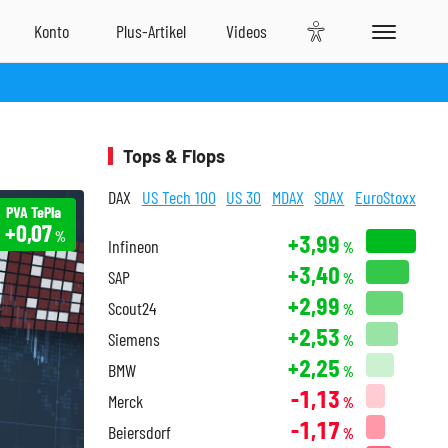
Tops & Flops
DAX
US Tech 100
US 30
MDAX
SDAX
EuroStoxx
PVA TePla
+0,07
%
+3,99
Infineon
%
+3,40
SAP
%
+2,99
Scout24
%
+2,53
Siemens
%
+2,25
BMW
%
-1,13
Merck
%
-1,17
Beiersdorf
%