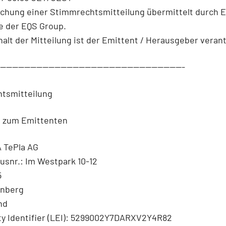
ichung einer Stimmrechtsmitteilung übermittelt durch 
e der EQS Group.
halt der Mitteilung ist der Emittent / Herausgeber verant
--------------------------------------------------------------
tsmitteilung
n zum Emittenten
 TePla AG
usnr.: Im Westpark 10-12
5
enberg
nd
ty Identifier (LEI): 5299002Y7DARXV2Y4R82