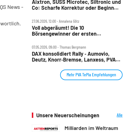
Aixtron, SUSS Microtec, Siltronic und
EQS News -
Co: Scharfe Korrektur oder Beginn
einer Trendwende?
27.06.2026, 12:00 ‧ Annalena Götz
wortlich.
Voll abgeräumt! Die 10
Börsengewinner der ersten
Jahreshälfte
07.05.2026, 09:00 ‧ Thomas Bergmann
DAX konsolidiert Rally ‑ Aumovio,
Deutz, Knorr‑Bremse, Lanxess, PVA
TePla, SUSS, Vonovia, Wacker Neuson
im Check
Mehr PVA TePla Empfehlungen
Unsere Neuerscheinungen
Alle
Neuerscheinungen
Milliarden im Weltraum