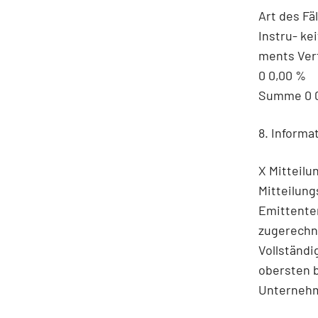
Art des Fä
Instru- ke
ments Verf
0 0,00 %
Summe 0 
8. Informa
X Mitteilu
Mitteilun
Emittente
zugerechn
Vollständ
obersten 
Unterneh