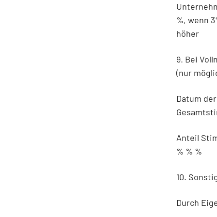
Unternehm
%, wenn 3
höher
9. Bei Vol
(nur mögli
Datum der
Gesamtsti
Anteil St
% % %
10. Sonsti
Durch Eig