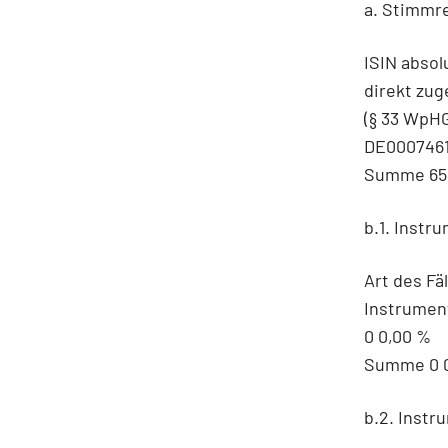
a. Stimmre
ISIN absol
direkt zug
(§ 33 WpHG
DE0007461
Summe 656
b.1. Instru
Art des F
Instrument
0 0,00 %
Summe 0 
b.2. Instr