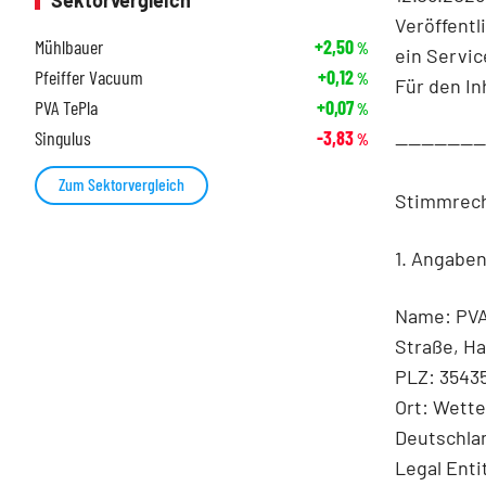
Sektorvergleich
Veröffentl
Mühlbauer
+2,50
%
ein Servic
Pfeiffer Vacuum
+0,12
%
Für den In
PVA TePla
+0,07
%
Singulus
-3,83
%
-------------
Zum Sektorvergleich
Stimmrech
1. Angabe
Name: PVA
Straße, Ha
PLZ: 3543
Ort: Wett
Deutschla
Legal Enti