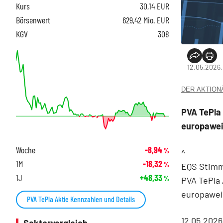
Kurs
30,14
EUR
Börsenwert
629,42 Mio. EUR
KGV
308
12.05.2026,
DER AKTIONÄR
PVA TePla 
europawei
Woche
-8,94
%
^
1M
-18,32
%
EQS Stimm
1J
+48,33
%
PVA TePla 
europawei
PVA TePla Aktie Kennzahlen und Details
12.05.202