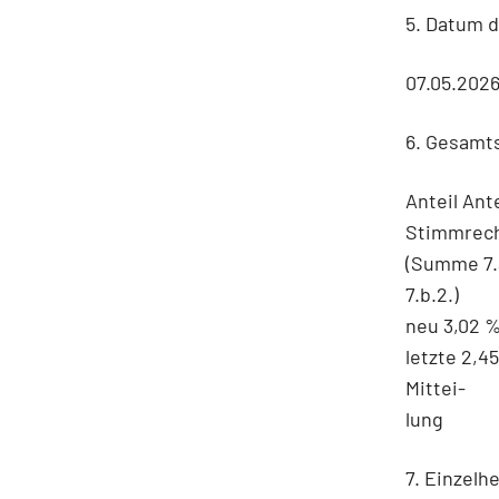
5. Datum 
07.05.202
6. Gesamt
Anteil Ant
Stimmrech
(Summe 7.a
7.b.2.)
neu 3,02 %
letzte 2,4
Mittei-
lung
7. Einzel