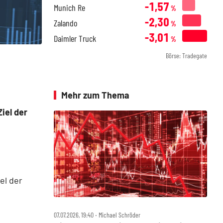
-1,57
Munich Re
%
-2,30
Zalando
%
-3,01
Daimler Truck
%
Börse: Tradegate
Mehr zum Thema
iel der
el der
07.07.2026, 19:40 ‧ Michael Schröder