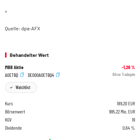
°
Quelle: dpa-AFX
Behandelter Wert
MBB Aktie
-1,26
%
A0ETBQ
DE000A0ETBQ4
Börse:
Tradegate
Watchlist
Kurs
189,20
EUR
Börsenwert
995,22 Mio. EUR
KGV
19
Dividende
0,64 %