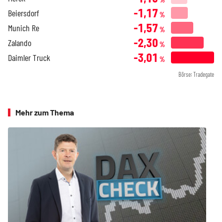
-1,17
Beiersdorf
%
-1,57
Munich Re
%
-2,30
Zalando
%
-3,01
Daimler Truck
%
Börse: Tradegate
Mehr zum Thema