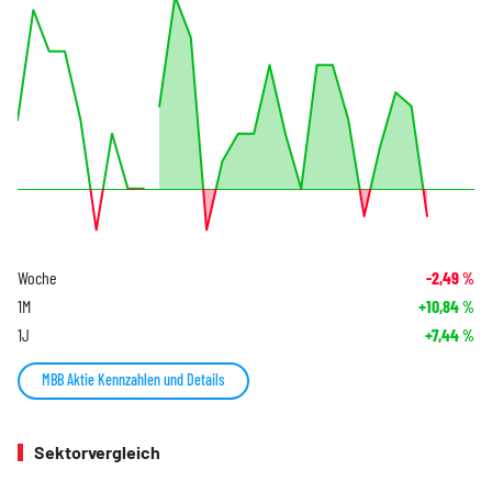
Woche
-2,49
%
1M
+10,84
%
1J
+7,44
%
MBB Aktie Kennzahlen und Details
Sektorvergleich