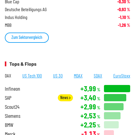
Blue Cap
-0,30
%
Deutsche Beteiligungs AG
-0,93
%
Indus Holding
-1,10
%
MBB
-1,26
%
Zum Sektorvergleich
Tops & Flops
DAX
US Tech 100
US 30
MDAX
SDAX
EuroStoxx
+3,99
Infineon
%
+3,40
SAP
News
%
+2,99
Scout24
%
+2,53
Siemens
%
+2,25
BMW
%
-1,13
Merck
%