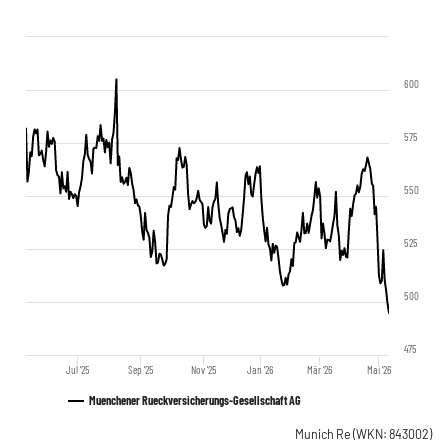
600
575
550
525
500
475
Jul '25
Sep '25
Nov '25
Jan '26
Mär '26
Mai '26
Muenchener Rueckversicherungs-Gesellschaft AG
Munich Re
(WKN: 843002)