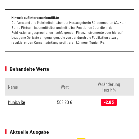
Hinweis auf Interessenkonflikte
Der Vorstand und Mehrheitsinhaber der Herausgeberin Börsenmedien AG, Herr
Bernd Förtsch, ist unmittelbar und mittelbar Positionen über die in der
Publikation angesprochenen nachfolgenden Finanzinstrumente oder hierauf
bezogene Derivate eingegangen, die von der durch die Publikation etwaig
resultierenden Kursentwicklung profitieren können: Munich Re.
Behandelte Werte
Veränderung
Name
Wert
Heute in %
Munich Re
508,20
€
-2,83
Aktuelle Ausgabe