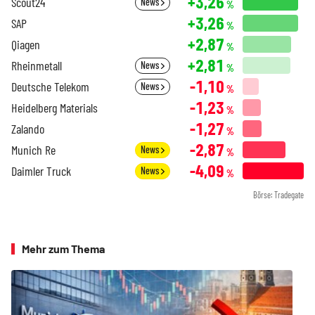
+3,26
Scout24
News
%
+3,26
SAP
%
+2,87
Qiagen
%
+2,81
Rheinmetall
News
%
-1,10
Deutsche Telekom
News
%
-1,23
Heidelberg Materials
%
-1,27
Zalando
%
-2,87
Munich Re
News
%
-4,09
Daimler Truck
News
%
Börse: Tradegate
Mehr zum Thema