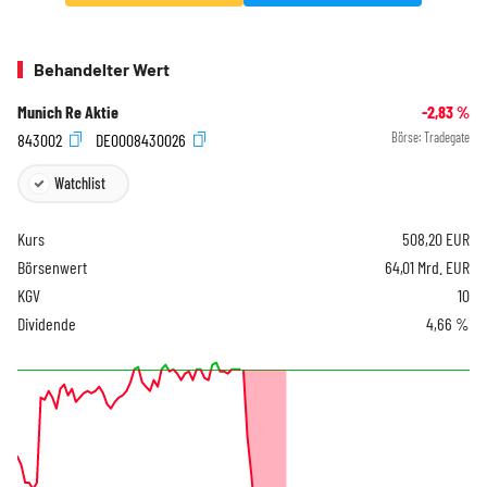
Behandelter Wert
Munich Re Aktie
-2,83
%
843002
DE0008430026
Börse:
Tradegate
Watchlist
Kurs
508,20
EUR
Börsenwert
64,01 Mrd. EUR
KGV
10
Dividende
4,66 %