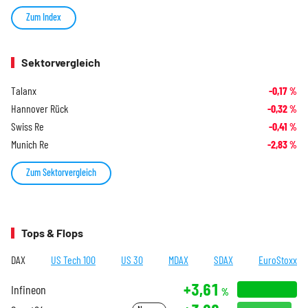
Zum Index
Sektorvergleich
Talanx
-0,17
%
Hannover Rück
-0,32
%
Swiss Re
-0,41
%
Munich Re
-2,83
%
Zum Sektorvergleich
Tops & Flops
DAX
US Tech 100
US 30
MDAX
SDAX
EuroStoxx
+3,61
Infineon
%