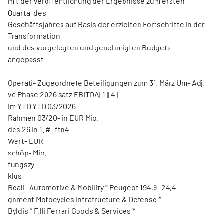
mit der Veröffentlichung der Ergebnisse zum ersten
Quartal des
Geschäftsjahres auf Basis der erzielten Fortschritte in der
Transformation
und des vorgelegten und genehmigten Budgets
angepasst.
Operati- Zugeordnete Beteiligungen zum 31. März Um- Adj.
ve Phase 2026 satz EBITDA[1][4]
im YTD YTD 03/2026
Rahmen 03/20- in EUR Mio.
des 26 in 1. #_ftn4
Wert- EUR
schöp- Mio.
fungszy-
klus
Reali- Automotive & Mobility * Peugeot 194,9 -24,4
gnment Motocycles Infratructure & Defense *
Byldis * F.lli Ferrari Goods & Services *