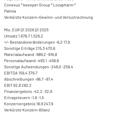
Conexus * keeeper Group * Locapharm *
Palmia
Verkürzte Konzern-Gewinn- und Verlustrechnung
Mio. EUR Q1 2026 Q1 2025
Umsatz 1.678,7 1.526,2
+/- Bestandsveränderungen -6,2 17,9
Sonstige Erträge 215,3 470,6
Materialaufwand -989,2 -916,8
Personalaufwand -493,1 -458,8
Sonstige Aufwendungen -246,0 -259,4
EBITDA 159,4 379,7
Abschreibungen -96,7 -97,4
EBIT 62,8 282,2
Finanzergebnis -42,2 -32,9
Ertragsteuern -1,6 -1,5
Konzernergebnis 18,9 247,9
Verkürzte Konzern-Bilanz