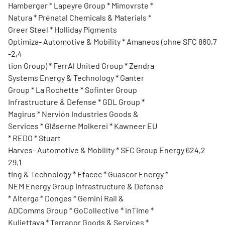
Hamberger * Lapeyre Group * Mimovrste *
Natura * Prénatal Chemicals & Materials *
Greer Steel * Holliday Pigments
Optimiza- Automotive & Mobility * Amaneos (ohne SFC 860,7
-2,4
tion Group) * FerrAl United Group * Zendra
Systems Energy & Technology * Ganter
Group * La Rochette * Sofinter Group
Infrastructure & Defense * GDL Group *
Magirus * Nervión Industries Goods &
Services * Gläserne Molkerei * Kawneer EU
* REDO * Stuart
Harves- Automotive & Mobility * SFC Group Energy 624,2
29,1
ting & Technology * Efacec * Guascor Energy *
NEM Energy Group Infrastructure & Defense
* Alterga * Donges * Gemini Rail &
ADComms Group * GoCollective * inTime *
Kuljettava * Terranor Goods & Services *