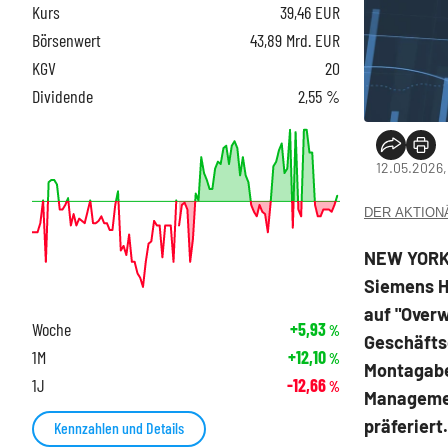
Kurs
39,46
EUR
Börsenwert
43,89 Mrd. EUR
KGV
20
Dividende
2,55 %
12.05.2026,
DER AKTIONÄR
NEW YORK 
Siemens H
auf "Overw
Woche
+5,93
%
Geschäfts
1M
+12,10
%
Montagabe
1J
-12,66
%
Managemen
präferiert
Kennzahlen und Details