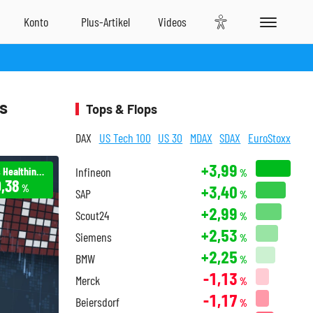
s
Tops & Flops
DAX
US Tech 100
US 30
MDAX
SDAX
EuroStoxx
+3,99
Siemens Healthineers
Infineon
%
,38
+3,40
%
SAP
%
+2,99
Scout24
%
+2,53
Siemens
%
+2,25
BMW
%
-1,13
Merck
%
-1,17
Beiersdorf
%