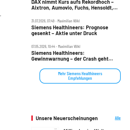
DAX nimmt Kurs aufs Rekordhoch –
Aixtron, Aumovio, Fuchs, Hensoldt,
Puma, Siemens Health und Siltronic
T
im Check
31.07.2026, 07:49 ‧ Maximilian Völkl
Siemens Healthineers: Prognose
gesenkt – Aktie unter Druck
07.05.2026, 10:44 ‧ Maximilian Völkl
Siemens Healthineers:
Gewinnwarnung – der Crash geht
weiter
Mehr Siemens Healthineers
Empfehlungen
Unsere Neuerscheinungen
Alle
Neuerscheinungen