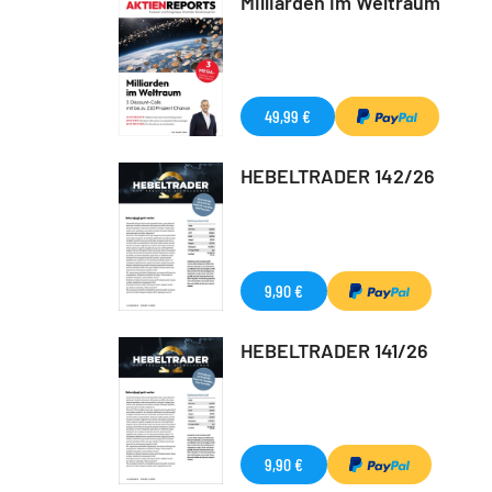
Milliarden im Weltraum
49,99 €
HEBELTRADER 142/26
9,90 €
HEBELTRADER 141/26
9,90 €