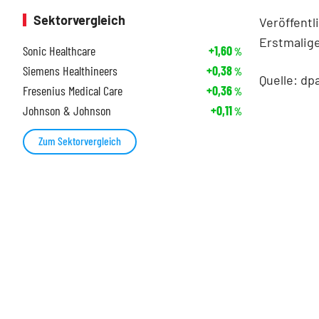
Sektorvergleich
Veröffentl
Erstmalige
Sonic Healthcare
+1,60
%
Siemens Healthineers
+0,38
%
Quelle: dp
Fresenius Medical Care
+0,36
%
Johnson & Johnson
+0,11
%
Zum Sektorvergleich