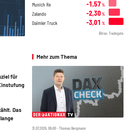
-1,57
Munich Re
%
-2,30
Zalando
%
-3,01
Daimler Truck
%
Börse: Tradegate
Mehr zum Thema
iel für
 Einstufung
ählt. Das
 lange
31.07.2026, 09:00 ‧ Thomas Bergmann