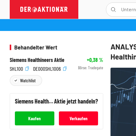
ANALYSE
Behandelter Wert
Healthin
Siemens Healthineers Aktie
+0,38
%
Börse:
Tradegate
SHL100
DE000SHL1006
Watchlist
Siemens Healthineers
Aktie jetzt handeln?
Kaufen
Verkaufen