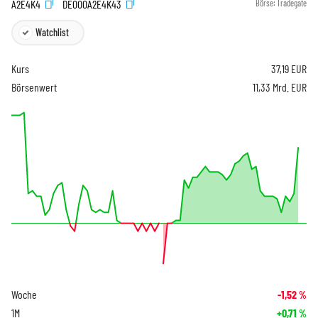
A2E4K4
DE000A2E4K43
Börse:
Tradegate
Watchlist
Kurs
37,19
EUR
Börsenwert
11,33 Mrd. EUR
Woche
-1,52
%
1M
+0,71
%