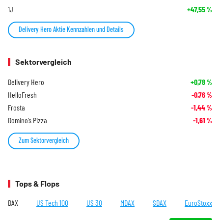
1J
+47,55
%
Delivery Hero Aktie Kennzahlen und Details
Sektorvergleich
Delivery Hero
+0,78
%
HelloFresh
-0,76
%
Frosta
-1,44
%
Domino’s Pizza
-1,61
%
Zum Sektorvergleich
Tops & Flops
DAX
US Tech 100
US 30
MDAX
SDAX
EuroStoxx