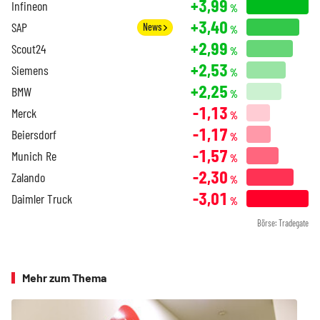
+3,99
Infineon
%
+3,40
SAP
News
%
+2,99
Scout24
%
+2,53
Siemens
%
+2,25
BMW
%
-1,13
Merck
%
-1,17
Beiersdorf
%
-1,57
Munich Re
%
-2,30
Zalando
%
-3,01
Daimler Truck
%
Börse: Tradegate
Mehr zum Thema