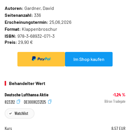
Autoren:
Gardner, David
Seitenanzahl:
336
Erscheinungstermin:
25.06.2026
Format:
Klappenbroschur
ISBN:
978-3-68932-071-3
Preis:
29,90 €
Im Shop kaufen
Behandelter Wert
Deutsche Lufthansa Aktie
-1,24
%
823212
DE0008232125
Börse:
Tradegate
Watchlist
Kurs
8,57
EUR