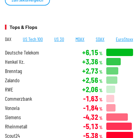
Tops & Flops
DAX
US Tech 100
US 30
MDAX
SDAX
EuroStoxx
+6,15
Deutsche Telekom
%
+3,36
Henkel Vz.
%
+2,73
Brenntag
%
+2,56
Zalando
%
+2,06
RWE
%
-1,63
Commerzbank
%
-1,84
Vonovia
%
-4,32
Siemens
%
-5,13
Rheinmetall
%
-5,38
Scout24
%