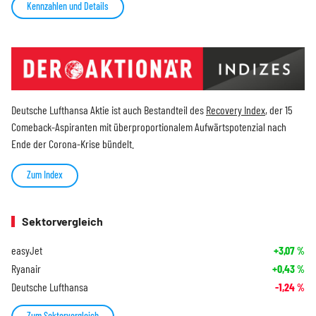
Kennzahlen und Details
Deutsche Lufthansa Aktie ist auch Bestandteil des
Recovery Index
, der 15
Comeback-Aspiranten mit überproportionalem Aufwärtspotenzial nach
Ende der Corona-Krise bündelt.
Zum Index
Sektorvergleich
easyJet
+3,07
%
Ryanair
+0,43
%
Deutsche Lufthansa
-1,24
%
Zum Sektorvergleich