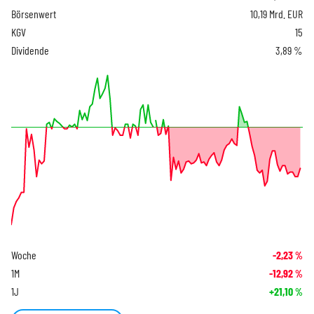
Börsenwert
10,19 Mrd. EUR
KGV
15
Dividende
3,89 %
Woche
-2,23
%
1M
-12,92
%
1J
+21,10
%