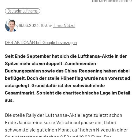
Foto: Kai Pfaffenbach/REUTERS
Deutsche Lufthansa
16.03.2023, 10:05
‧
Timo Nützel
DER AKTIONÄR bei Google bevorzugen
Seit Ende September hat sich die Lufthansa-Aktie in der
Spitze mehr als verdoppelt. Zunehmenden
Buchungszahlen sowie das China-Reopening haben dabei
beflügelt. Doch der steile Höhenflug wurde nun vorerst ad
acta gelegt. Grund dafür ist der schwächelnde
Gesamtmarkt. So sieht die charttechnische Lage im Detail
aus.
Die steile Rally der Lufthansa-Aktie legte zuletzt schon
Ende Januar eine kurze Verschnaufpause ein. Dabei
schwankte sie gut einen Monat auf hohem Niveau in einer
Seitwärtsrange zwischen 9,50 und 10,00 Euro. Der